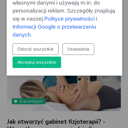
własnymi danymi i używają m.in. do
personalizacji reklam. Szczegóły znajdują
Wykorzystanie lakierowania UV w
się w naszej
Polityce prywatności
i
branży medycznej – nowoczesne
Informacji Google o przetwarzaniu
rozwiązanie dla jakości i trwałości
danych
.
Odrzuć wszystkie
Ustawienia
Akceptuj wszystkie
Brak kategorii
Jak otworzyć gabinet fizjoterapii? -