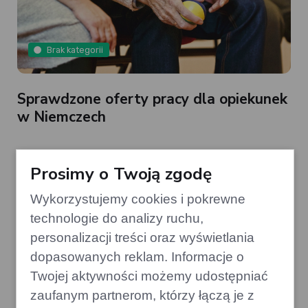
Brak kategorii
Sprawdzone oferty pracy dla opiekunek
w Niemczech
Prosimy o Twoją zgodę
Wykorzystujemy cookies i pokrewne
technologie do analizy ruchu,
personalizacji treści oraz wyświetlania
dopasowanych reklam. Informacje o
Twojej aktywności możemy udostępniać
Brak kategorii
zaufanym partnerom, którzy łączą je z