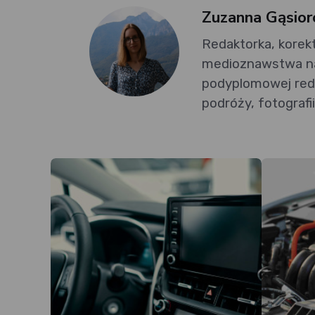
Zuzanna Gąsio
Redaktorka, korekt
medioznawstwa na
podyplomowej reda
podróży, fotografii