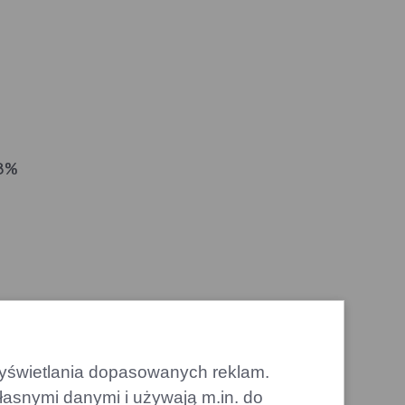
 8%
ie
 na
 a
 wyświetlania dopasowanych reklam.
j.
łasnymi danymi i używają m.in. do