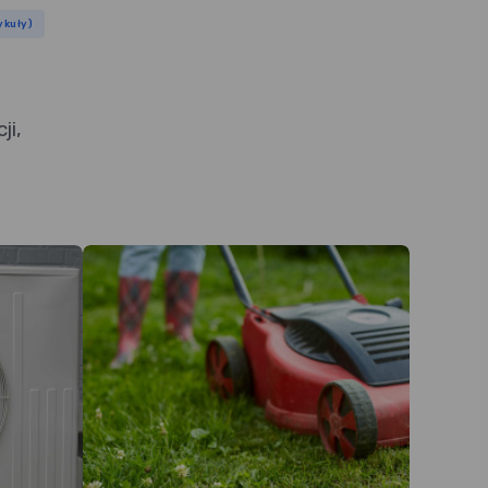
ykuły)
ji,