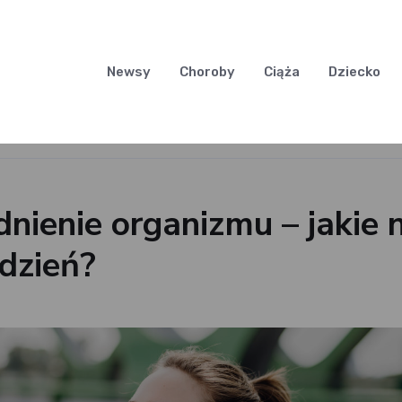
Newsy
Choroby
Ciąża
Dziecko
ienie organizmu – jakie 
dzień?