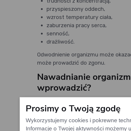
trudności z koncentracją,
przyspieszony oddech,
wzrost temperatury ciała,
zaburzenia pracy serca,
senność,
drażliwość.
Odwodnienie organizmu może okazać
może prowadzić do zgonu.
Nawadnianie organizmu
wprowadzić?
Przede wszystkim warto mieć szklank
Prosimy o Twoją zgodę
będziesz zapominał o nawadnianiu s
zakupy czy postawienie jej na biurku, 
Wykorzystujemy cookies i pokrewne techno
także dostosuj ilość spożywanej wod
Informacje o Twojej aktywności możemy u