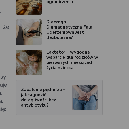
ograniczenia
-
.
Dlaczego
, że
Diamagnetyczna Fala
Uderzeniowa Jest
Bezbolesna?
a
Laktator – wygodne
wsparcie dla rodziców w
pierwszych miesiącach
życia dziecka
asy
uje
Zapalenie pęcherza –
.
jak łagodzić
dolegliwości bez
a.
antybiotyku?
ię: