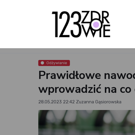
Odżywianie
Prawidłowe nawodn
wprowadzić na co 
28.05.2023 22:42
Zuzanna Gąsiorowska