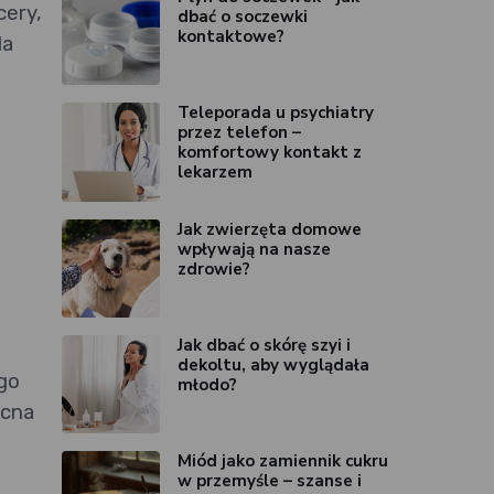
cery,
dbać o soczewki
kontaktowe?
da
Teleporada u psychiatry
przez telefon –
komfortowy kontakt z
lekarzem
Jak zwierzęta domowe
wpływają na nasze
zdrowie?
Jak dbać o skórę szyi i
dekoltu, aby wyglądała
go
młodo?
ecna
Miód jako zamiennik cukru
w przemyśle – szanse i