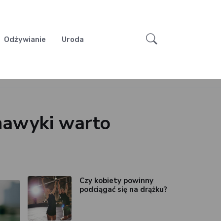
Odżywianie
Uroda
nawyki warto
Czy kobiety powinny
podciągać się na drążku?