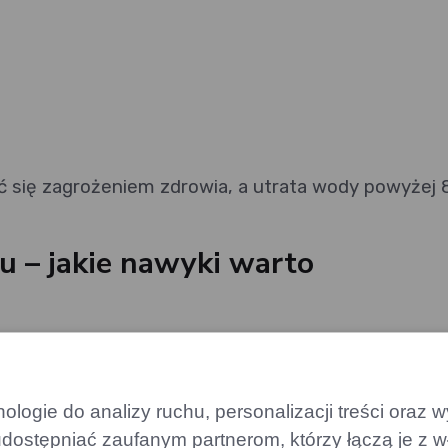
 się zagrożeniem zdrowia, a utrata wody powyżej
 – jakie nawyki warto
ę lub butelkę wody w zasięgu ręki. W ten sposób n
ię. Dobrym pomysłem jest zabieranie wody ze sobą
kiedy pracujesz. Ponadto pij małe ilości, ale często,
logie do analizy ruchu, personalizacji treści oraz
y do temperatury powietrza – w upalne dni pij więce
dostępniać zaufanym partnerom, którzy łączą je z w