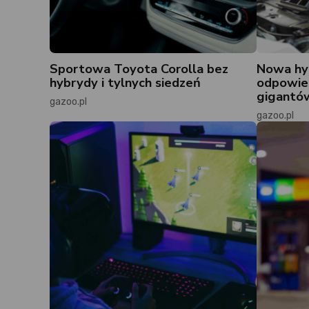
Sportowa Toyota Corolla bez
Nowa hyb
hybrydy i tylnych siedzeń
odpowie
gigantó
gazoo.pl
gazoo.pl