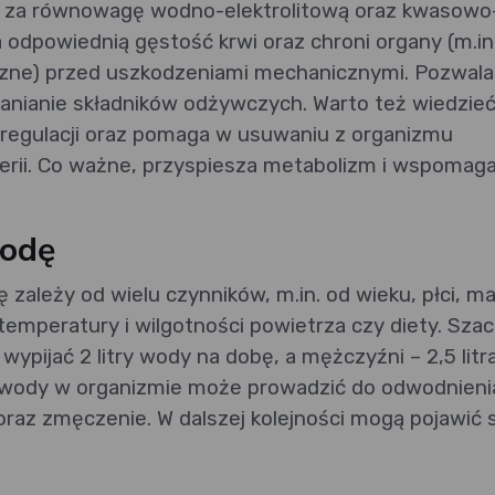
ż za równowagę wodno-elektrolitową oraz kwasowo
odpowiednią gęstość krwi oraz chroni organy (m.in
oczne) przed uszkodzeniami mechanicznymi. Pozwala
łanianie składników odżywczych. Warto też wiedzieć
oregulacji oraz pomaga w usuwaniu z organizmu
rii. Co ważne, przyspiesza metabolizm i wspomag
wodę
ależy od wielu czynników, m.in. od wieku, płci, m
 temperatury i wilgotności powietrza czy diety. Szac
wypijać 2 litry wody na dobę, a mężczyźni – 2,5 litra
ć wody w organizmie może prowadzić do odwodnieni
raz zmęczenie. W dalszej kolejności mogą pojawić s