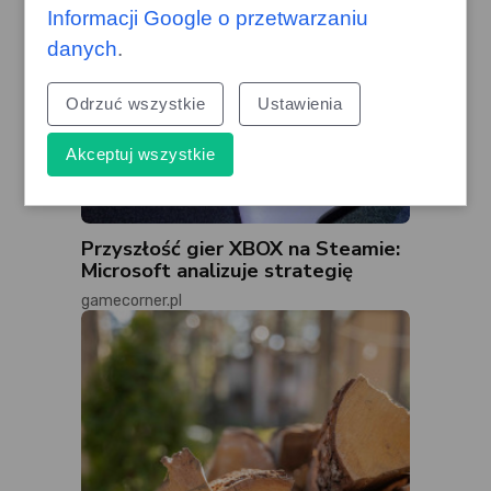
Informacji Google o przetwarzaniu
danych
.
Odrzuć wszystkie
Ustawienia
Akceptuj wszystkie
Przyszłość gier XBOX na Steamie:
Microsoft analizuje strategię
gamecorner.pl