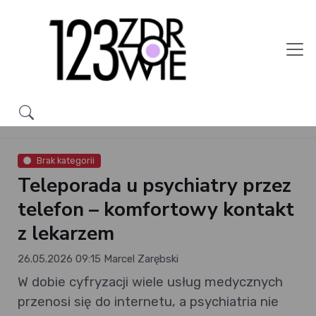
Brak kategorii
Teleporada u psychiatry przez
telefon – komfortowy kontakt
z lekarzem
26.05.2026 09:15
Marcel Zarębski
W dobie cyfryzacji wiele usług medycznych
przenosi się do internetu, a psychiatria nie