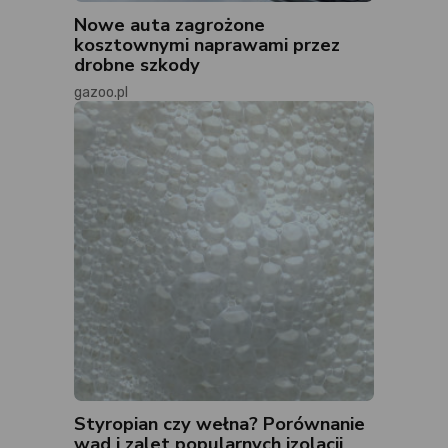
Nowe auta zagrożone
kosztownymi naprawami przez
drobne szkody
gazoo.pl
Styropian czy wełna? Porównanie
wad i zalet popularnych izolacji