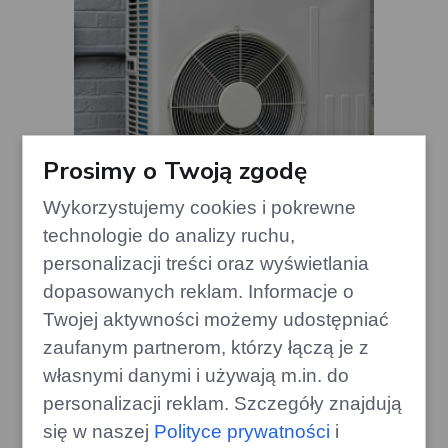
Prosimy o Twoją zgodę
Wykorzystujemy cookies i pokrewne
technologie do analizy ruchu,
personalizacji treści oraz wyświetlania
Pompa ciepła: Koszty serwisowe
dopasowanych reklam. Informacje o
przez 15 lat po instalacji
Twojej aktywności możemy udostępniać
edithome.pl
zaufanym partnerom, którzy łączą je z
własnymi danymi i używają m.in. do
personalizacji reklam. Szczegóły znajdują
się w naszej
Polityce prywatności
i