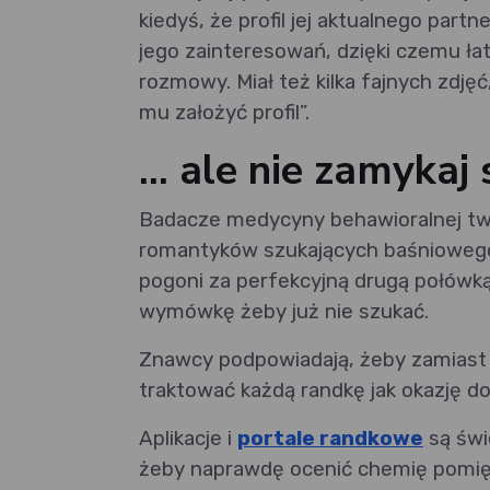
kiedyś, że profil jej aktualnego par
jego zainteresowań, dzięki czemu ła
rozmowy. Miał też kilka fajnych zdjęć,
mu założyć profil”.
… ale nie zamykaj 
Badacze medycyny behawioralnej twier
romantyków szukających baśniowego 
pogoni za perfekcyjną drugą połówką;
wymówkę żeby już nie szukać.
Znawcy podpowiadają, żeby zamiast
traktować każdą randkę jak okazję do
Aplikacje i
portale randkowe
są świ
żeby naprawdę ocenić chemię pomięd