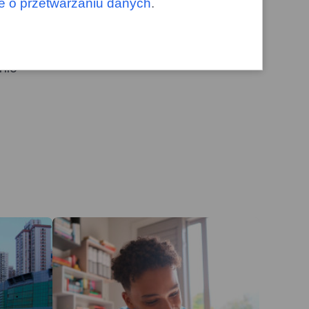
le o przetwarzaniu danych
.
atwo
nie