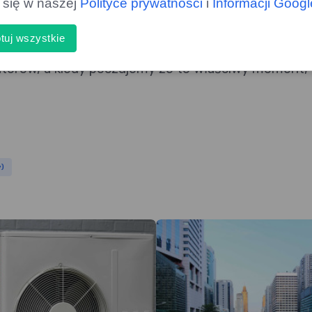
ą się w naszej
Polityce prywatności
i
Informacji Goog
asach, w których istnieją różne rozwiązania żeby ł
tuj wszystkie
ć szukać tej drugiej osoby. Korzystajmy z portali
torów, a kiedy poczujemy że to właściwy moment, 
y)