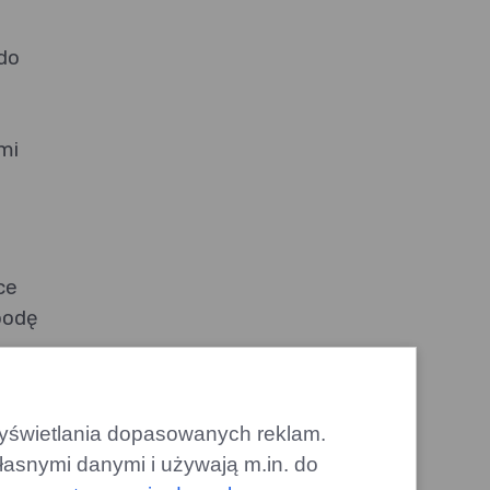
 do
mi
ce
bodę
ele
 wyświetlania dopasowanych reklam.
dka
łasnymi danymi i używają m.in. do