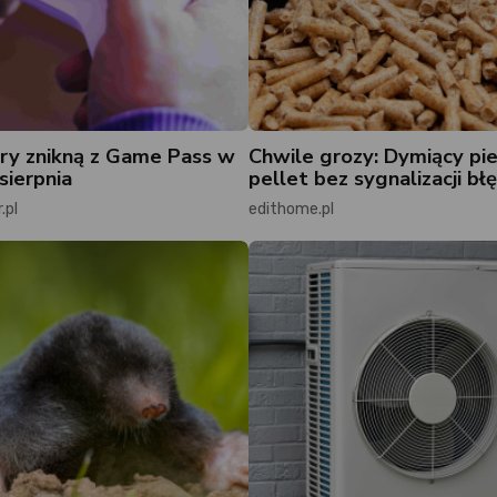
ry znikną z Game Pass w
Chwile grozy: Dymiący pie
sierpnia
pellet bez sygnalizacji b
.pl
edithome.pl