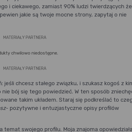
go i ciekawego, zamiast 90% ludzi twierdzących że
ś pewien jakie są twoje mocne strony, zapytaj o nie
MATERIAŁY PARTNERA
dukty chwilowo niedostępne.
MATERIAŁY PARTNERA
: jeśli chcesz stałego związku, i szukasz kogoś z ki
o nie bój się tego powiedzieć. W ten sposób zniechę
esowane takim układem. Staraj się podkreślać to cze
esz
- pozytywne i entuzjastyczne opisy profilów
 na temat swojego profilu. Moja znajoma opowiedział