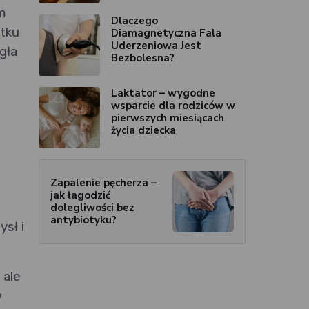
em
Dlaczego
ątku
Diamagnetyczna Fala
Uderzeniowa Jest
gła
Bezbolesna?
Laktator – wygodne
wsparcie dla rodziców w
pierwszych miesiącach
życia dziecka
Zapalenie pęcherza –
jak łagodzić
dolegliwości bez
antybiotyku?
sł i
 ale
w