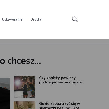
Odżywianie
Uroda
go chcesz…
Czy kobiety powinny
podciągać się na drążku?
Gdzie zaopatrzyć się w
skarpetki peelingujące