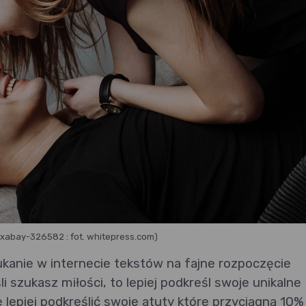
ixabay-326582 : fot. whitepress.com)
anie w internecie tekstów na fajne rozpoczęcie
i szukasz miłości, to lepiej podkreśl swoje unikalne
lepiej podkreślić swoje atuty które przyciągną 10%