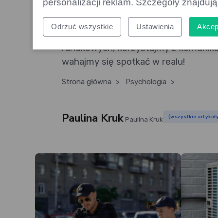
personalizacji reklam. Szczegóły znajduj
Najważniejsze jest to że żyjemy w cz
Odrzuć wszystkie
Ustawienia
Akcep
zrobić ten pierwszy krok, czyli zaczą
randkowych, korzystajmy z komunika
wahajmy się spotkać w realu!
Strona główna
>
Psychologia
>
Paulina Kruk
(wszystkie artykuł
Paulina Kruk