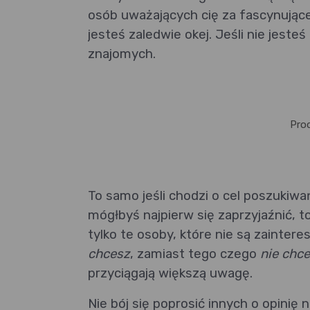
osób uważających cię za fascynujące
jesteś zaledwie okej. Jeśli nie jeste
znajomych.
Pro
To samo jeśli chodzi o cel poszukiwań
mógłbyś najpierw się zaprzyjaźnić, t
tylko te osoby, które nie są zainter
chcesz
, zamiast tego czego
nie chc
przyciągają większą uwagę.
Nie bój się poprosić innych o opinię