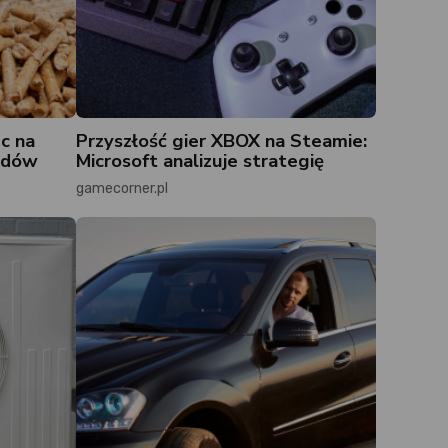
c na
Przyszłość gier XBOX na Steamie:
łędów
Microsoft analizuje strategię
gamecorner.pl