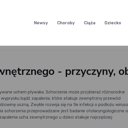
Newsy
Choroby
Ciąża
Dziecko
wnętrznego - przyczyny, ob
zywane uchem pływaka. Schorzenie może przybierać różnorodne
 wyprysku bądź zapalenia, które atakuje zewnętrzny przewód
żowinę uszną. Zwykle rozwija się na tle infekcji o podłożu wiru
ia schorzenia przeprowadzane jest badanie otolaryngologiczne o
apalenia ucha zewnętrznego u dzieci atakuje najczęściej: