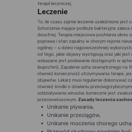
terapii leczniczej.
Leczenie
To, ile czasu zajmie leczenie uzależnione jest
Schorzenia mające podłoże bakteryjne zaleca 
doustnej. Terapia miejscowa pochłania okres ok
poprawa i stan zapalny w chorym rejonie nieus
ogólnej — u dzieci najpowszechniej wykorzystuj
od tego, jakie objawy występują oraz jaki jes
wskazane jest podawanie dostępnych w aptece
ibuprofen). Zapalenie ucha zewnętrznego na t
również konieczność utrzymywania terapii, j
objawów. Lekarz musi regularnie dokonywać 
również środki o działaniu przeciwgrzybicznym
oddziaływania wirusów, konieczne jest zwalcz
przeciwwirusowym.
Zasady leczenia zach
Unikanie pływania,
Unikanie przeciągów,
Unikanie moczenia chorego ucha
Przewód słuchowy powinien być r