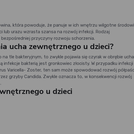
ina, która powoduje, że panuje w ich wnętrzu wilgotne środowi
 lub urazu wzrasta szansa na rozwój infekcji. Rodzaj
 bezpośredniej przyczyny rozwoju schorzenia.
nia ucha zewnętrznego u dzieci?
na tle bakteryjnym, to zwykle pojawia się czyrak w obrębie ucha
nfekcje bakterią jest gronkowiec złocisty. W przypadku infekcji 
us Varicella- Zoster, ten sam może spowodować rozwój półpaś
rzez grzyby Candida. Zwykle oznacza to, w konsekwencji rozwój
.
wnętrznego u dzieci