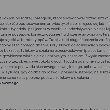
 całkowicie od rodzaju patogenu, który spowodował rozwój infekcji
się leczyć z zastosowaniem antybiotykoterapii miejscowej lub
oło 1 tygodnia, jeśli jednak w wyniku jej oddziaływania nie nastę
tannie postępuje, koniecznością jest wdrożenie antybiotykoterap
e się leki w formie syropów. Tutaj z kolei długość leczenia zależn
t ogólny stan chorego dziecka. Przy silnych dolegliwościach bólo
 bez recepty leków o działaniu przeciwbólowym (paracetamol,
le grzybiczym wiąże się z długotrwałym leczeniem. Zwykle zachod
eszcze przez okres nawet około dwóch tygodni od momentu ustąp
czyszczenia przewodu słuchowego zewnętrznego, aplikowane są
. W sytuacji, gdy dojdzie do rozwoju półpaśca usznego, na skute
enie schorzenia poprzez podawanie leków o działaniu
owawczego
,
egularnie oczyszczany z zastosowaniem kropli ora