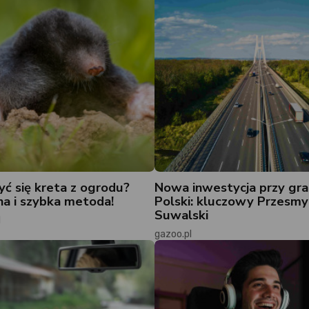
yć się kreta z ogrodu?
Nowa inwestycja przy gra
a i szybka metoda!
Polski: kluczowy Przesmy
Suwalski
l
gazoo.pl