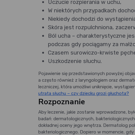
Uczucie rozpierania w uchu,
W niektórych przypadkach dochod
Niekiedy dochodzi do wystąpieni
Skóra jest rozpulchniona, zaczer
Ból ucha – charakterystyczne jes
podczas gdy pociągamy za małż
Czasem surowiczo-krwiste pęche
Uszkodzenie słuchu.
Pojawienie się przedstawionych powyżej obja
a często również z laryngologiem oraz dermat
leczniczej, która umożliwi uniknięcie, wystąpi
utrata słuchu – czy dziecku grozi głuchota?
Rozpoznanie
Aby leczenie, jakie zostanie wprowadzone, by
badań: dermatologicznych, bakteriologicznych
dokładnej oceny jego wnętrza. Dermatolog po
bakteriologicznego. Dopiero w momencie, gdy