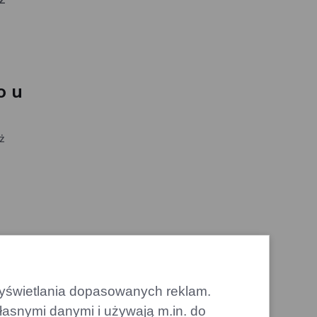
o u
ż
b
 w
 wyświetlania dopasowanych reklam.
 i
łasnymi danymi i używają m.in. do