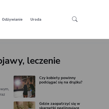
Odżywianie
Uroda
jawy, leczenie
Czy kobiety powinny
podciągać się na drążku?
sowym,
raz
Gdzie zaopatrzyć się w
skarpetki peelingujące