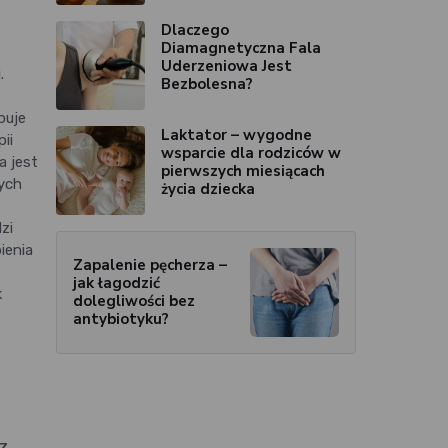
Dlaczego
Diamagnetyczna Fala
Uderzeniowa Jest
.
Bezbolesna?
puje
Laktator – wygodne
ii
wsparcie dla rodziców w
a jest
pierwszych miesiącach
wych
życia dziecka
zi
ienia
Zapalenie pęcherza –
jak łagodzić
k
dolegliwości bez
antybiotyku?
z