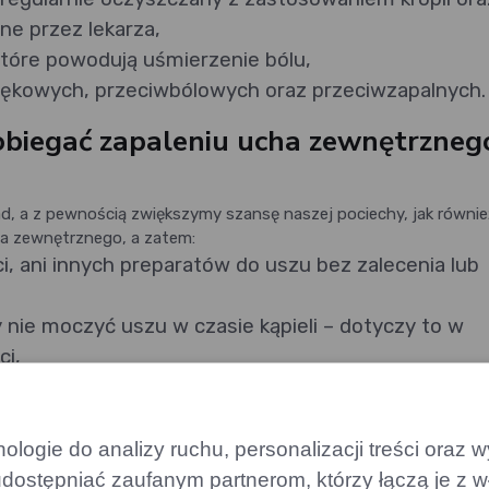
ne przez lekarza,
tóre powodują uśmierzenie bólu,
ękowych, przeciwbólowych oraz przeciwzapalnych.
apobiegać zapaleniu ucha zewnętrzneg
ad, a z pewnością zwiększymy szansę naszej pociechy, jak równie
cha zewnętrznego, a zatem:
i, ani innych preparatów do uszu bez zalecenia lub
 nie moczyć uszu w czasie kąpieli – dotyczy to w
ci,
 basenie, warto wyposażyć je w zatyczki do uszu lu
na utrzymywanie prawidłowego poziomu wilgotności
,
logie do analizy ruchu, personalizacji treści oraz
rat słuchowy, powinien być on regularnie wyjmowany
dostępniać zaufanym partnerom, którzy łączą je z w