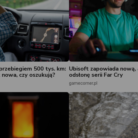
przebiegiem 500 tys. km:
Ubisoft zapowiada nową,
k nowa, czy oszukują?
odsłonę serii Far Cry
gamecorner.pl