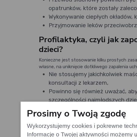
opatrunków, które zostały zaleco
Wykonywanie ciepłych okładów, k
Przyjmowanie leków przeciwobrz
Profilaktyka, czyli jak z
dzieci?
Konieczne jest stosowanie kilku prostych zas
własne, na uniknięcie dotkliwego zapalenia u
Nie stosujemy jakichkolwiek maśc
konsultacji z lekarzem,
Powinno się również uważać, aby
szczególności najmłodszych dzie
Jeśli dziecko regularnie bywa na
Prosimy o Twoją zgodę
stosować krople, które wpłyną 
zewnętrznym kanale słuchowym
Wykorzystujemy cookies i pokrewne techno
W sytuacji, gdy noszony jest apa
Informacje o Twojej aktywności możemy u