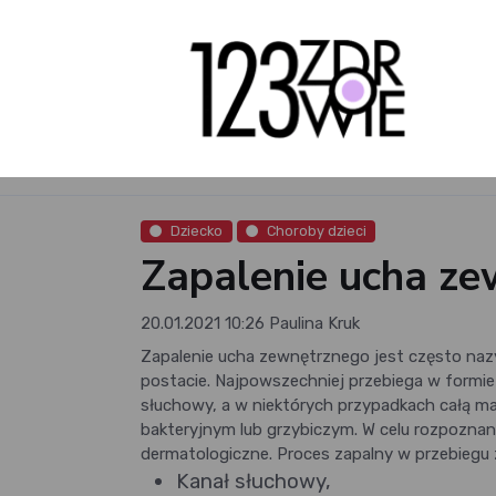
Dziecko
Choroby dzieci
Zapalenie ucha ze
20.01.2021 10:26
Paulina Kruk
Zapalenie ucha zewnętrznego jest często na
postacie. Najpowszechniej przebiega w formie
słuchowy, a w niektórych przypadkach całą mał
bakteryjnym lub grzybiczym. W celu rozpoznan
dermatologiczne. Proces zapalny w przebiegu z
Kanał słuchowy,