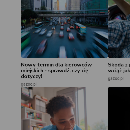
Nowy termin dla kierowców
Skoda z 
miejskich - sprawdź, czy cię
wciąż ja
dotyczy!
gazoo.pl
gazoo.pl