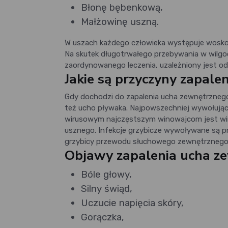
Błonę bębenkową,
Małżowinę uszną.
W uszach każdego człowieka występuje woskow
Na skutek długotrwałego przebywania w wilgoci
zaordynowanego leczenia, uzależniony jest od
Jakie są przyczyny zapale
Gdy dochodzi do zapalenia ucha zewnętrznego 
też ucho pływaka. Najpowszechniej wywołującą i
wirusowym najczęstszym winowajcom jest wir
usznego. Infekcje grzybicze wywoływane są p
grzybicy przewodu słuchowego zewnętrznego
Objawy zapalenia ucha ze
Bóle głowy,
Silny świąd,
Uczucie napięcia skóry,
Gorączka,