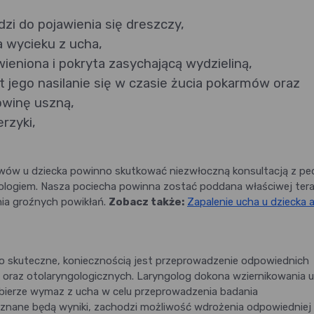
zi do pojawienia się dreszczy,
a wycieku z ucha,
wieniona i pokryta zasychającą wydzieliną,
t jego nasilanie się w czasie żucia pokarmów oraz
owinę uszną,
rzyki,
wów u dziecka powinno skutkować niezwłoczną konsultacją z ped
ologiem. Nasza pociecha powinna zostać poddana właściwej tera
enia groźnych powikłań.
Zobacz także:
Zapalenie ucha u dziecka 
ło skuteczne, koniecznością jest przeprowadzenie odpowiednich
 oraz otolaryngologicznych. Laryngolog dokona wziernikowania u
bierze wymaz z ucha w celu przeprowadzenia badania
 znane będą wyniki, zachodzi możliwość wdrożenia odpowiedniej