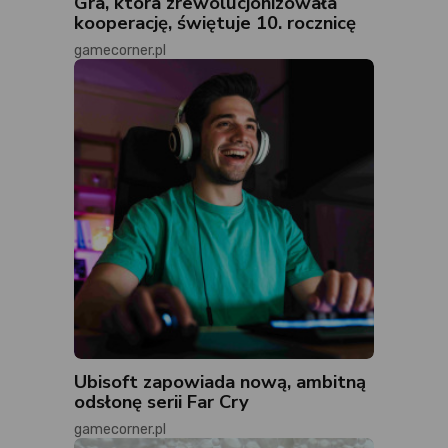
Gra, która zrewolucjonizowała
kooperację, świętuje 10. rocznicę
gamecorner.pl
Ubisoft zapowiada nową, ambitną
odsłonę serii Far Cry
gamecorner.pl