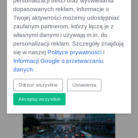
personalizacji treści oraz wyświetlania
dopasowanych reklam. Informacje o
Twojej aktywności możemy udostępniać
zaufanym partnerom, którzy łączą je z
własnymi danymi i używają m.in. do
personalizacji reklam. Szczegóły znajdują
Nowe auta zagrożone
się w naszej
Polityce prywatności
i
kosztownymi naprawami przez
Informacji Google o przetwarzaniu
drobne szkody
danych
.
gazoo.pl
Odrzuć wszystkie
Ustawienia
Akceptuj wszystkie