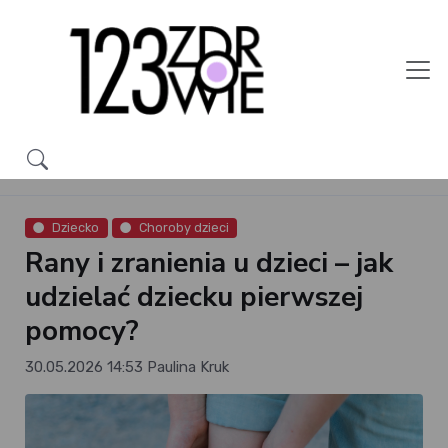
Dziecko
Choroby dzieci
Rany i zranienia u dzieci – jak
udzielać dziecku pierwszej
pomocy?
30.05.2026 14:53
Paulina Kruk