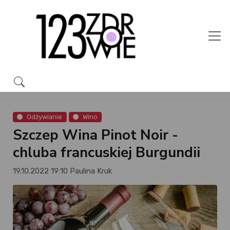
Odżywianie
Wino
Szczep Wina Pinot Noir -
chluba francuskiej Burgundii
19.10.2022 19:10
Paulina Kruk