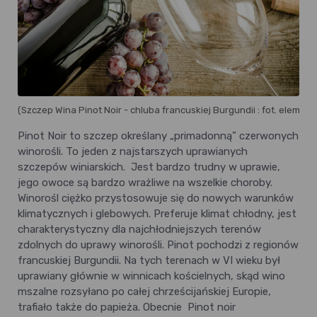
(Szczep Wina Pinot Noir - chluba francuskiej Burgundii : fot. elemen
Pinot Noir to szczep określany „primadonną” czerwonych
winorośli. To jeden z najstarszych uprawianych
szczepów winiarskich. Jest bardzo trudny w uprawie,
jego owoce są bardzo wrażliwe na wszelkie choroby.
Winorośl ciężko przystosowuje się do nowych warunków
klimatycznych i glebowych. Preferuje klimat chłodny, jest
charakterystyczny dla najchłodniejszych terenów
zdolnych do uprawy winorośli. Pinot pochodzi z regionów
francuskiej Burgundii. Na tych terenach w VI wieku był
uprawiany głównie w winnicach kościelnych, skąd wino
mszalne rozsyłano po całej chrześcijańskiej Europie,
trafiało także do papieża. Obecnie Pinot noir