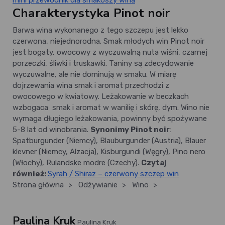
mini przewodnik dla smakoszy wina
Charakterystyka Pinot noir
Barwa wina wykonanego z tego szczepu jest lekko
czerwona, niejednorodna. Smak młodych win Pinot noir
jest bogaty, owocowy z wyczuwalną nuta wiśni, czarnej
porzeczki, śliwki i truskawki. Taniny są zdecydowanie
wyczuwalne, ale nie dominują w smaku. W miarę
dojrzewania wina smak i aromat przechodzi z
owocowego w kwiatowy. Leżakowanie w beczkach
wzbogaca smak i aromat w wanilię i skórę, dym. Wino nie
wymaga długiego leżakowania, powinny być spożywane
5-8 lat od winobrania.
Synonimy Pinot noir
:
Spatburgunder (Niemcy), Blauburgunder (Austria), Blauer
klevner (Niemcy, Alzacja), Kisburgundi (Węgry), Pino nero
(Włochy), Rulandske modre (Czechy).
Czytaj
również:
Syrah / Shiraz – czerwony szczep win
Strona główna
>
Odżywianie
>
Wino
>
Paulina Kruk
Paulina Kruk