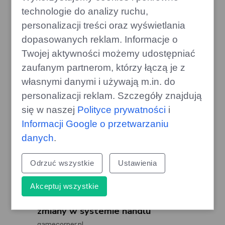
Jak zatrzymać 30% ciepła w
technologie do analizy ruchu,
domu? Znajdź ukryte źródło strat!
personalizacji treści oraz wyświetlania
edithome.pl
dopasowanych reklam. Informacje o
Twojej aktywności możemy udostępniać
zaufanym partnerom, którzy łączą je z
własnymi danymi i używają m.in. do
personalizacji reklam. Szczegóły znajdują
się w naszej
Polityce prywatności
i
Informacji Google o przetwarzaniu
danych
.
Odrzuć wszystkie
Ustawienia
Akceptuj wszystkie
Duża aktualizacja Crimson Desert:
zmiany w systemie handlu
gamecorner.pl