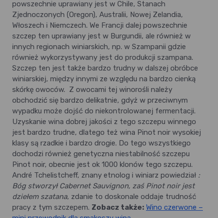
powszechnie uprawiany jest w Chile, Stanach
Zjednoczonych (Oregon), Australii, Nowej Zelandia,
Włoszech i Niemczech. We Francji dalej powszechnie
szczep ten uprawiany jest w Burgundii, ale również w
innych regionach winiarskich, np. w Szampanii gdzie
również wykorzystywany jest do produkcji szampana.
Szczep ten jest także bardzo trudny w dalszej obróbce
winiarskiej, między innymi ze względu na bardzo cienką
skórkę owoców. Z owocami tej winorośli należy
obchodzić się bardzo delikatnie, gdyż w przeciwnym
wypadku może dojść do niekontrolowanej fermentacji.
Uzyskanie wina dobrej jakości z tego szczepu winnego
jest bardzo trudne, dlatego też wina Pinot noir wysokiej
klasy są rzadkie i bardzo drogie. Do tego wszystkiego
dochodzi również genetyczna niestabilność szczepu
Pinot noir, obecnie jest ok 1000 klonów tego szczepu.
André Tchelistcheff, znany etnolog i winiarz powiedział
:
Bóg stworzył Cabernet Sauvignon, zaś Pinot noir jest
dziełem szatana
, zdanie to doskonale oddaje trudność
pracy z tym szczepem.
Zobacz także:
Wino czerwone –