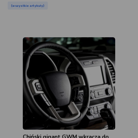
(wszystkie artykuły)
Chiński gigant GWM wkracza do