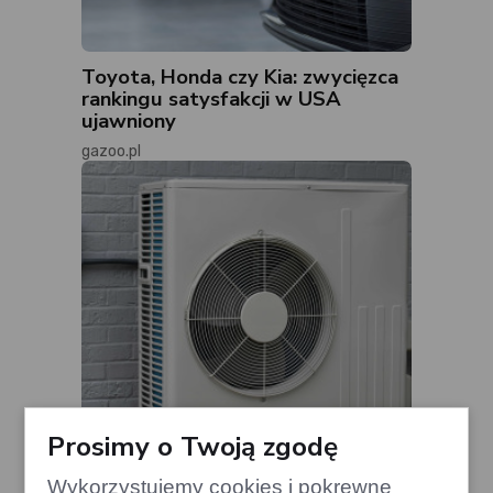
Toyota, Honda czy Kia: zwycięzca
rankingu satysfakcji w USA
ujawniony
gazoo.pl
Prosimy o Twoją zgodę
Wykorzystujemy cookies i pokrewne