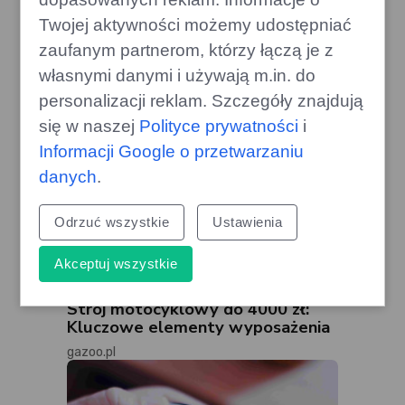
gazoo.pl
Twojej aktywności możemy udostępniać
zaufanym partnerom, którzy łączą je z
własnymi danymi i używają m.in. do
personalizacji reklam. Szczegóły znajdują
się w naszej
Polityce prywatności
i
Informacji Google o przetwarzaniu
danych
.
Odrzuć wszystkie
Ustawienia
Akceptuj wszystkie
Strój motocyklowy do 4000 zł:
Kluczowe elementy wyposażenia
gazoo.pl