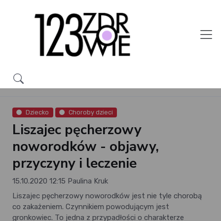
Dziecko
Choroby dzieci
Liszajec pęcherzowy
noworodków - objawy,
przyczyny i leczenie
15.10.2020 12:15
Paulina Kruk
Liszajec pęcherzowy noworodków jest nie tyle chorobą
co zakażeniem. Czynnikiem powodującym jest
gronkowiec. To jedna z przypadłości o charakterze