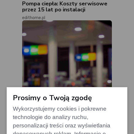
Pompa ciepła: Koszty serwisowe
przez 15 lat po instalacji
edithome.pl
Prosimy o Twoją zgodę
Wykorzystujemy cookies i pokrewne
Ceny benzyny Pb95 rosną:
technologie do analizy ruchu,
prognozy na sierpień są
personalizacji treści oraz wyświetlania
niekorzystne
dopasowanych reklam. Informacje o