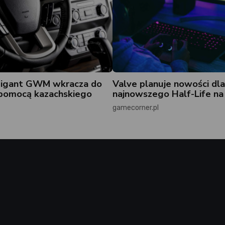
 gigant GWM wkracza do
Valve planuje nowości dla
 pomocą kazachskiego
najnowszego Half-Life n
gamecorner.pl