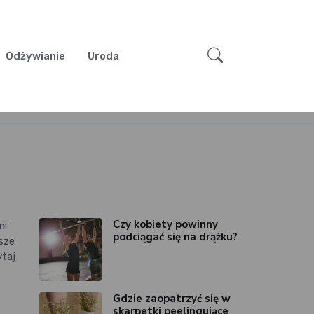
Odżywianie
Uroda
Czy kobiety powinny
mi
podciągać się na drążku?
wsze
ytaj
Gdzie zaopatrzyć się w
skarpetki peelingujące