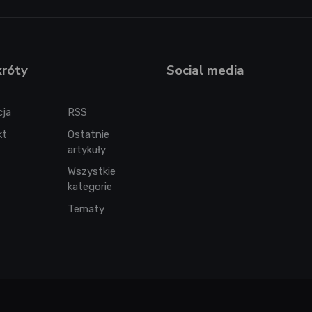
króty
Social media
cja
RSS
kt
Ostatnie
artykuły
Wszystkie
kategorie
Tematy