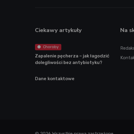
Ciekawy artykuły
Na s
Choroby
Redak
Zapalenie pęcherza – jak łagodzić
Konta
dolegliwości bez antybiotyku?
Dane kontaktowe
© 2026 Wszystkie prawa zastrzeżone.