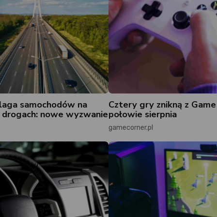
plaga samochodów na
Cztery gry znikną z Game
h drogach: nowe wyzwanie
połowie sierpnia
gamecorner.pl