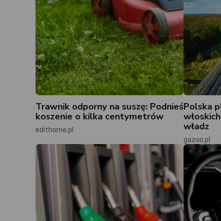
Trawnik odporny na suszę: Podnieś
Polska 
koszenie o kilka centymetrów
włoskic
władz
edithome.pl
gazoo.pl