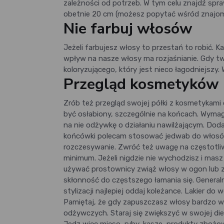
zależności od potrzeb. W tym celu znajdź spra
obetnie 20 cm (możesz popytać wśród znajo
Nie farbuj włosów
Jeżeli farbujesz włosy to przestań to robić. K
wpływ na nasze włosy ma rozjaśnianie. Gdy tw
koloryzującego, który jest nieco łagodniejszy.
Przegląd kosmetyków
Zrób też przegląd swojej półki z kosmetykami 
być osłabiony, szczególnie na końcach. Wymag
na nie odżywkę o działaniu nawilżającym. Doda
końcówki polecam stosować jedwab do włosów.
rozczesywanie. Zwróć też uwagę na częstotliwo
minimum. Jeżeli nigdzie nie wychodzisz i masz
używać prostownicy zwiąż włosy w ogon lub z
skłonność do częstszego łamania się. General
stylizacji najlepiej oddaj koleżance. Lakier do
Pamiętaj, że gdy zapuszczasz włosy bardzo w
odżywczych. Staraj się zwiększyć w swojej die