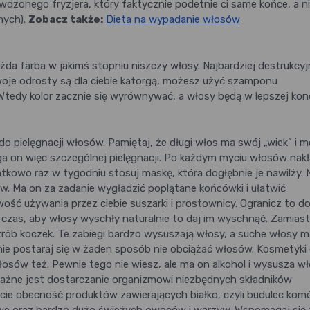
wdzonego fryzjera, który faktycznie podetnie ci same końce, a n
mych).
Zobacz także:
Dieta na wypadanie włosów
ażda farba w jakimś stopniu niszczy włosy. Najbardziej destrukcy
oje odrosty są dla ciebie katorgą, możesz użyć szamponu
 Wtedy kolor zacznie się wyrównywać, a włosy będą w lepszej kond
do pielęgnacji włosów. Pamiętaj, że długi włos ma swój „wiek” i 
a on więc szczególnej pielęgnacji. Po każdym myciu włosów nakł
tkowo raz w tygodniu stosuj maskę, która dogłębnie je nawilży. 
 Ma on za zadanie wygładzić poplątane końcówki i ułatwić
ść używania przez ciebie suszarki i prostownicy. Ogranicz to d
 czas, aby włosy wyschły naturalnie to daj im wyschnąć. Zamiast
rób koczek. Te zabiegi bardzo wysuszają włosy, a suche włosy m
nie postaraj się w żaden sposób nie obciążać włosów. Kosmetyki
 włosów też. Pewnie tego nie wiesz, ale ma on alkohol i wysusza wł
ażne jest dostarczanie organizmowi niezbędnych składników
cie obecność produktów zawierających białko, czyli budulec komó