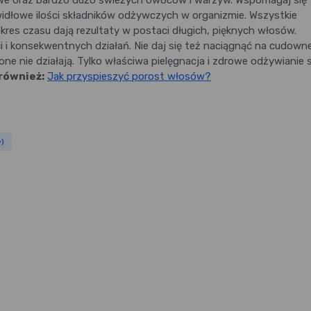
owe oraz bardzo dużo świeżych owoców i warzyw. Wspomagaj się 
idłowe ilości składników odżywczych w organizmie. Wszystkie
es czasu dają rezultaty w postaci długich, pięknych włosów.
i i konsekwentnych działań. Nie daj się też naciągnąć na cudown
ne nie działają. Tylko właściwa pielęgnacja i zdrowe odżywianie s
również:
Jak przyspieszyć porost włosów?
y)