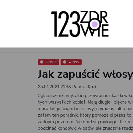
Uroda
Włosy
Jak zapuścić włos
25.01.2021 21:33
Paulina Kruk
Oglądasz reklamy, albo przewracasz kartki w 
tych wszystkich kobiet. Mają długie i piękne w
musiałaś je ściąć, bo nie wytrzymałaś, albo ci
zatem ten poradnik, który pomoże ci przez to p
żadnym pozorem. Nic bardziej mylnego. Przede
podcinać końcówki włosów, ale znacznie rzadzi