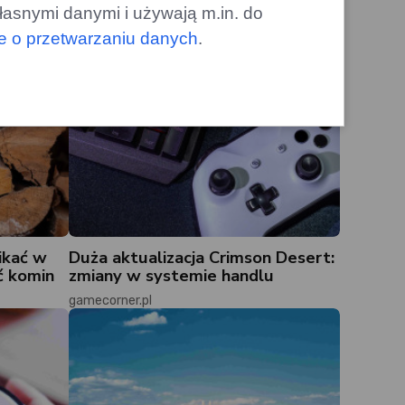
łasnymi danymi i używają m.in. do
le o przetwarzaniu danych
.
ikać w
Duża aktualizacja Crimson Desert:
ć komin
zmiany w systemie handlu
gamecorner.pl