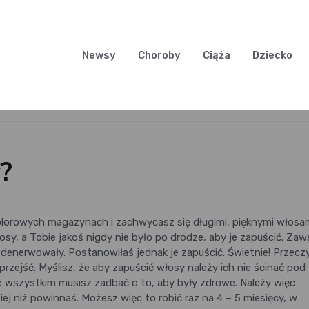
Newsy
Choroby
Ciąża
Dziecko
y?
kolorowych magazynach i zachwycasz się długimi, pięknymi włosa
łosy, a Tobie jakoś nigdy nie było po drodze, aby je zapuścić. Za
ę denerwowały. Postanowiłaś jednak je zapuścić. Świetnie! Przecz
rzejść. Myślisz, że aby zapuścić włosy należy ich nie ścinać pod
 wszystkim musisz zadbać o to, aby były zdrowe. Należy więc
ej niż powinnaś. Możesz więc to robić raz na 4 – 5 miesięcy, w