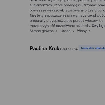
Jedz więc mięso, ryby, kasze, produkty zboż
suplementami, które pomogą ci utrzymać praw
powyższe wskazówki stosowane przez długi okr
Niestety zapuszczenie ich wymaga cierpliwośc
preparaty przyspieszające porost włosów, bo o
może przynieść oczekiwane rezultaty.
Czytaj 
Strona główna
>
Uroda
>
Włosy
>
Paulina Kruk
(wszystkie artykuł
Paulina Kruk