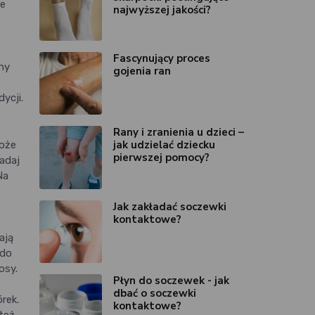
ie
najwyższej jakości?
Fascynujący proces
jny
gojenia ran
ycji.
Rany i zranienia u dzieci –
jak udzielać dziecku
może
pierwszej pomocy?
adaj
Na
Jak zakładać soczewki
o
kontaktowe?
ają
 do
osy.
Płyn do soczewek - jak
dbać o soczewki
rek.
kontaktowe?