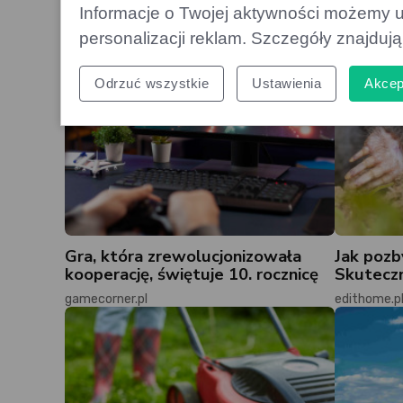
Informacje o Twojej aktywności możemy u
personalizacji reklam. Szczegóły znajduj
Odrzuć wszystkie
Ustawienia
Akcep
Gra, która zrewolucjonizowała
Jak pozb
kooperację, świętuje 10. rocznicę
Skuteczn
gamecorner.pl
edithome.p