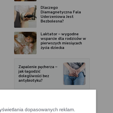
Dlaczego
Diamagnetyczna Fala
Uderzeniowa Jest
Bezbolesna?
Laktator – wygodne
wsparcie dla rodziców w
pierwszych miesiącach
życia dziecka
Zapalenie pęcherza –
jak łagodzić
dolegliwości bez
antybiotyku?
 wyświetlania dopasowanych reklam.