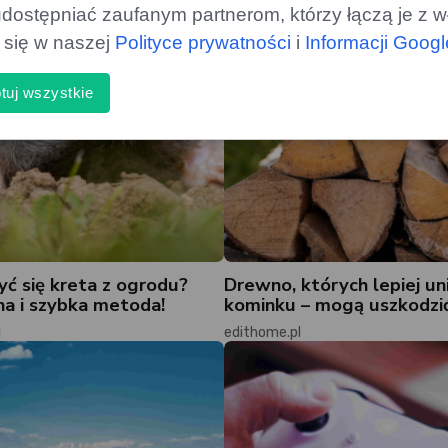
dostępniać zaufanym partnerom, którzy łączą je z w
ą się w naszej
Polityce prywatności
i
Informacji Goog
tuj wszystkie
yć się kreta z ogrodu?
Drewno, których lepiej un
a i szybka metoda!
kominku – mogą uszkodzi
l
edithome.pl