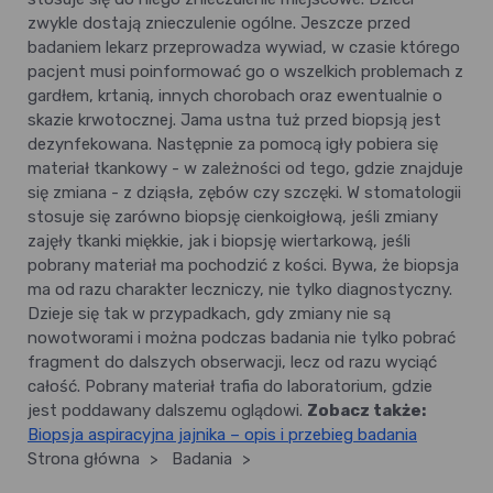
zwykle dostają znieczulenie ogólne. Jeszcze przed
badaniem lekarz przeprowadza wywiad, w czasie którego
pacjent musi poinformować go o wszelkich problemach z
gardłem, krtanią, innych chorobach oraz ewentualnie o
skazie krwotocznej. Jama ustna tuż przed biopsją jest
dezynfekowana. Następnie za pomocą igły pobiera się
materiał tkankowy - w zależności od tego, gdzie znajduje
się zmiana - z dziąsła, zębów czy szczęki. W stomatologii
stosuje się zarówno biopsję cienkoigłową, jeśli zmiany
zajęły tkanki miękkie, jak i biopsję wiertarkową, jeśli
pobrany materiał ma pochodzić z kości. Bywa, że biopsja
ma od razu charakter leczniczy, nie tylko diagnostyczny.
Dzieje się tak w przypadkach, gdy zmiany nie są
nowotworami i można podczas badania nie tylko pobrać
fragment do dalszych obserwacji, lecz od razu wyciąć
całość. Pobrany materiał trafia do laboratorium, gdzie
jest poddawany dalszemu oglądowi.
Zobacz także:
Biopsja aspiracyjna jajnika – opis i przebieg badania
Strona główna
>
Badania
>