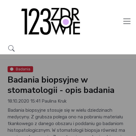
Badania
Badania biopsyjne w
stomatologii - opis badania
18.10.2020 15:41
Paulina Kruk
Badania biopsyjne stosuje się w wielu dziedzinach
medycyny. Z grubsza polega ono na pobraniu materiału
tkankowego z danego obszaru i poddaniu go badaniom
histopatologicznym. W stomatologii biopsja również ma