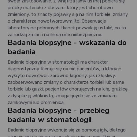
swoje zastosowanie. Z wnętrza jamy ustnej pobiera się
próbkę materiału z obszaru, który jest chorobowo
zmieniony, to znaczy pojawiły się na nim torbiele, zmiany
o charakterze nowotworowym itd. Obserwacje
laboratoryjne pobranych tkanek pozwalają ustalić, co to
za rodzaj zmian i na ile są one niebezpieczne.
Badania biopsyjne - wskazania do
badania
Badanie biopsyjne w stomatologii ma charakter
diagnostyczny. Kieruje się na nie pacjentów, u których
wykryto nowotwór, zarówno łagodny, jak i złośliwy,
zaobserwowano zmiany o charakterze torbieli lub same
torbiele lub guzki, pacjentów chorujących na kiłę, gruźlicę,
z dysplazją włóknistą, zmagających się ze zmianami
zanikowymi lub promienicą.
Badania biopsyjne - przebieg
badania w stomatologii
Badanie biopsyjne wykonuje się za pomocą igły, dlatego
stosuje się do niego znieczulenie miejscowe. Dzieci