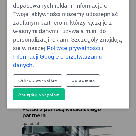
gamecorner.pl
dopasowanych reklam. Informacje o
Twojej aktywności możemy udostępniać
zaufanym partnerom, którzy łączą je z
własnymi danymi i używają m.in. do
personalizacji reklam. Szczegóły znajdują
się w naszej
Polityce prywatności
i
Informacji Google o przetwarzaniu
danych
.
Odrzuć wszystkie
Ustawienia
Akceptuj wszystkie
Chiński gigant GWM wkracza do
Polski z pomocą kazachskiego
partnera
gazoo.pl