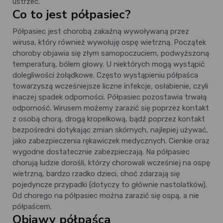
ustrzec.
Co to jest półpasiec?
Półpasiec jest chorobą zakaźną wywoływaną przez
wirusa, który również wywołuję ospę wietrzną. Początek
choroby objawia się złym samopoczuciem, podwyższoną
temperaturą, bólem głowy. U niektórych mogą wystąpić
dolegliwości żołądkowe. Często wystąpieniu półpaśca
towarzyszą wcześniejsze liczne infekcje, osłabienie, czyli
inaczej spadek odporności. Półpasiec pozostawia trwałą
odporność. Wirusem możemy zarazić się poprzez kontakt
z osobą chorą, drogą kropelkową, bądź poprzez kontakt
bezpośredni dotykając zmian skórnych, najlepiej używać,
jako zabezpieczenia rękawiczek medycznych. Cienkie oraz
wygodne dostatecznie zabezpieczają. Na półpasiec
chorują ludzie dorośli, którzy chorowali wcześniej na ospę
wietrzną, bardzo rzadko dzieci, choć zdarzają się
pojedyncze przypadki (dotyczy to głównie nastolatków).
Od chorego na półpasiec można zarazić się ospą, a nie
półpaścem.
Objawy półpaśca