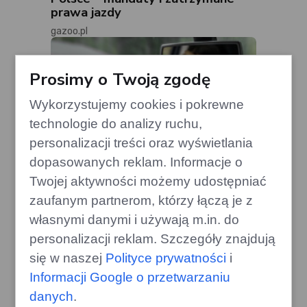
prawa jazdy
gazoo.pl
Prosimy o Twoją zgodę
Wykorzystujemy cookies i pokrewne
technologie do analizy ruchu,
personalizacji treści oraz wyświetlania
dopasowanych reklam. Informacje o
Twojej aktywności możemy udostępniać
zaufanym partnerom, którzy łączą je z
własnymi danymi i używają m.in. do
personalizacji reklam. Szczegóły znajdują
Kierowca z Pendżabu zagubiony
się w naszej
Polityce prywatności
i
przy średniowiecznym zamku: jak
Informacji Google o przetwarzaniu
to się stało?
danych
.
gazoo.pl