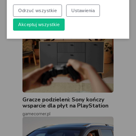
Odrzuć wszystkie
Ustawienia
Akceptuj wszystkie
Gracze podzieleni: Sony kończy
wsparcie dla płyt na PlayStation
gamecorner.pl