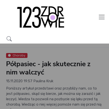
Choroby
Półpasiec - jak skutecznie z
nim walczyć
15.11.2020 19:57
Paulina Kruk
Poniższy artykuł przedstawi oraz przybliży nam, co to
jest półpasiec, skąd się bierze, jak można się zarazić i jak
leczyć. Wiedza ta pozwoli na pozbycie się lęku przed tą
chorobą. Wiedząc o niej więcej pomoże nam się przed nią