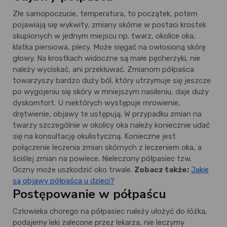
Złe samopoczucie, temperatura, to początek, potem
pojawiają się wykwity, zmiany skórne w postaci krostek
skupionych w jednym miejscu np. twarz, okolice oka,
klatka piersiowa, plecy. Może sięgać na owłosioną skórę
głowy. Na krostkach widoczne są małe pęcherzyki, nie
należy wyciskać, ani przekłuwać. Zmianom półpaśca
towarzyszy bardzo duży ból, który utrzymuje się jeszcze
po wygojeniu się skóry w mniejszym nasileniu, daje duży
dyskomfort. U niektórych występuje mrowienie,
drętwienie, objawy te ustępują. W przypadku zmian na
twarzy szczególnie w okolicy oka należy koniecznie udać
się na konsultację okulistyczną. Konieczne jest
połączenie leczenia zmian skórnych z leczeniem oka, a
ściślej zmian na powiece. Nieleczony półpasiec tzw.
Oczny może uszkodzić oko trwale.
Zobacz także:
Jakie
są objawy półpaśca u dzieci?
Postępowanie w półpaścu
Człowieka chorego na półpasiec należy ułożyć do łóżka,
podajemy leki zalecone przez lekarza, nie leczymy