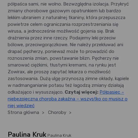
półpaśca sami, nie wolno. Bezwzględna izolacja. Przykryć
zmiany chorobowe gazowym opatrunkiem lub bardzo
lekkim ubraniem z naturalnej tkaniny, która przepuszcza
powietrze celem ograniczania rozprzestrzeniania się
wirusa, a jednocześnie możliwość gojenia się. Brak
drażnienia przez inne rzeczy. Podajemy leki przeciw
bólowe, przeciwgorączkowe. Nie należy przekłuwać ani
drapać pęcherzy, ponieważ może to prowadzić do
roznoszenia zmian, powstawanie blizn. Pęcherzy nie
smarować ciężkimi, tłustymi kremami, na rynku jest
Zowirax, ale proszę zapytać lekarza o możliwość
zastosowania. Dużą ulgę przynoszą zimne okłady, kąpiele
w nadmanganianie potasu też łagodzą zmiany działają
odkażająco i wysuszająco.
Czytaj więcej:
Półpasiec –
niebezpieczna choroba zakaźna – wszystko co musisz o
niej wiedzieć
Strona główna
>
Choroby
>
Paulina Kruk
Paulina Kruk