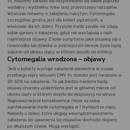
to, możemy zarażać się bezpośrednio od siebie poprzez
wydaliny i wydzieliny, krew oraz przeszczepy narządów.
Wówczas mówimy o zakażeniu nabytym. Cytomegalia
szczególnie groźna jest dla kobiet ciężarnych, a
właściwie dla ich dzieci. Przyszłe matki zwykle nie zdają
sobie sprawy z zakażenia, gdyż nie występują u nich
najmniejsze objawy. Z kolei symptomy jakie pojawią się u
noworodka lub dziecka w późniejszym okresie życia będą
zależne od okresu ciąży, w którym doszło do infekcji.
Cytomegalia wrodzona – objawy
Jeśli u kobiety wystąpi zakażenie pierwotne w czasie
przebiegu ciąży wirusem CMV to dziecko jest narażone w
20-50% na zakażenie. To jak bardzo nasilone będą
objawy choroby uzależnione jest w głównej mierze od
okresu ciąży w którym doszło do ekspozycji na wirusa.
Najpoważniejsze konsekwencje niesie za sobą
zainfekowanie matki cytomegalią w I trymestrze ciąży.
Niekiedy u dzieci, które ulegają wewnątrzmacicznemu
zakażeniu do ujawnienia się objawów dochodzi dopiero
po dłuższym czasie. Mogą wystąpić: