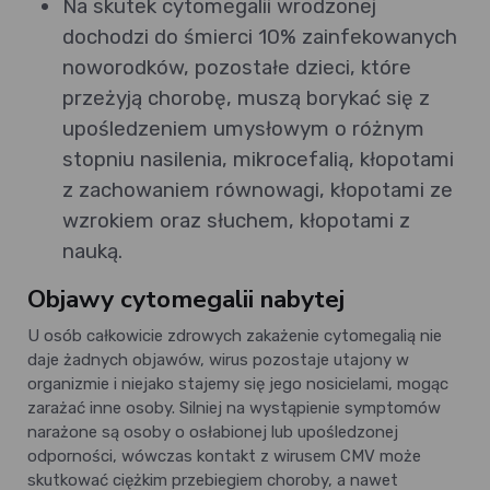
Na skutek cytomegalii wrodzonej
dochodzi do śmierci 10% zainfekowanych
noworodków, pozostałe dzieci, które
przeżyją chorobę, muszą borykać się z
upośledzeniem umysłowym o różnym
stopniu nasilenia, mikrocefalią, kłopotami
z zachowaniem równowagi, kłopotami ze
wzrokiem oraz słuchem, kłopotami z
nauką.
Objawy cytomegalii nabytej
U osób całkowicie zdrowych zakażenie cytomegalią nie
daje żadnych objawów, wirus pozostaje utajony w
organizmie i niejako stajemy się jego nosicielami, mogąc
zarażać inne osoby. Silniej na wystąpienie symptomów
narażone są osoby o osłabionej lub upośledzonej
odporności, wówczas kontakt z wirusem CMV może
skutkować ciężkim przebiegiem choroby, a nawet