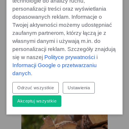
technologie do analizy ruchu,
personalizacji treści oraz wyświetlania
dopasowanych reklam. Informacje o
Twojej aktywności możemy udostępniać
zaufanym partnerom, którzy łączą je z
własnymi danymi i używają m.in. do
personalizacji reklam. Szczegóły znajdują
Ceny benzyny Pb95 rosną:
się w naszej
Polityce prywatności
i
prognozy na sierpień są
Informacji Google o przetwarzaniu
niekorzystne
danych
.
gazoo.pl
Odrzuć wszystkie
Ustawienia
Akceptuj wszystkie