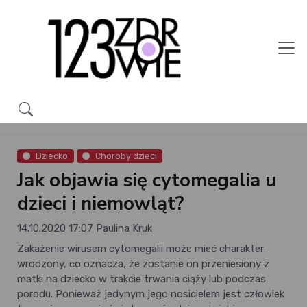
Dziecko
Choroby dzieci
Jak objawia się cytomegalia u
dzieci i niemowląt?
14.10.2020 17:07
Paulina Kruk
Zakażenie wirusem cytomegalii może mieć charakter
wrodzony, co oznacza, że zostanie on przeniesiony z
matki na dziecko w trakcie trwania ciąży lub podczas
porodu. Ponieważ jedynym jego nosicielem jest człowiek