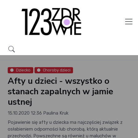
Dziecko
Choroby dzieci
Afty u dzieci - wszystko o
stanach zapalnych w jamie
ustnej
15.10.2020 12:36
Paulina Kruk
Pojawienie się afty u dziecka ma najczęściej związek z
osłabieniem odporności lub chorobą, którą aktualnie
przechodzi. Powszechne są również u maluchów w