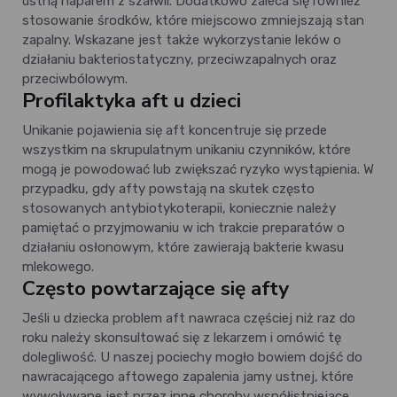
ustną naparem z szałwii. Dodatkowo zaleca się również
stosowanie środków, które miejscowo zmniejszają stan
zapalny. Wskazane jest także wykorzystanie leków o
działaniu bakteriostatyczny, przeciwzapalnych oraz
przeciwbólowym.
Profilaktyka aft u dzieci
Unikanie pojawienia się aft koncentruje się przede
wszystkim na skrupulatnym unikaniu czynników, które
mogą je powodować lub zwiększać ryzyko wystąpienia. W
przypadku, gdy afty powstają na skutek często
stosowanych antybiotykoterapii, koniecznie należy
pamiętać o przyjmowaniu w ich trakcie preparatów o
działaniu osłonowym, które zawierają bakterie kwasu
mlekowego.
Często powtarzające się afty
Jeśli u dziecka problem aft nawraca częściej niż raz do
roku należy skonsultować się z lekarzem i omówić tę
dolegliwość. U naszej pociechy mogło bowiem dojść do
nawracającego aftowego zapalenia jamy ustnej, które
wywoływane jest przez inne choroby współistniejące