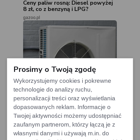
Ceny paliw rosną: Diesel powyżej
8 zł, co z benzyną i LPG?
gazoo.pl
Prosimy o Twoją zgodę
Wykorzystujemy cookies i pokrewne
technologie do analizy ruchu,
personalizacji treści oraz wyświetlania
dopasowanych reklam. Informacje o
Twojej aktywności możemy udostępniać
Jak zatrzymać 30% ciepła w
zaufanym partnerom, którzy łączą je z
domu? Znajdź ukryte źródło strat!
własnymi danymi i używają m.in. do
edithome.pl