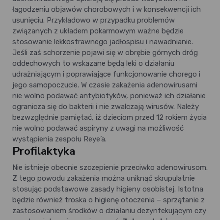
łagodzeniu objawów chorobowych i w konsekwencji ich
usunięciu. Przykładowo w przypadku problemów
związanych z układem pokarmowym ważne będzie
stosowanie lekkostrawnego jadłospisu i nawadnianie.
Jeśli zaś schorzenie pojawi się w obrębie górnych dróg
oddechowych to wskazane będą leki o działaniu
udrażniającym i poprawiające funkcjonowanie chorego i
jego samopoczucie. W czasie zakażenia adenowirusami
nie wolno podawać antybiotyków, ponieważ ich działanie
ogranicza się do bakterii i nie zwalczają wirusów. Należy
bezwzględnie pamiętać, iż dzieciom przed 12 rokiem życia
nie wolno podawać aspiryny z uwagi na możliwość
wystąpienia zespołu Reye’a.
Profilaktyka
Nie istnieje obecnie szczepienie przeciwko adenowirusom.
Z tego powodu zakażenia można uniknąć skrupulatnie
stosując podstawowe zasady higieny osobistej. Istotna
będzie również troska o higienę otoczenia – sprzątanie z
zastosowaniem środków o działaniu dezynfekującym czy