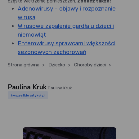
częste wietrzenie pomieszczeń.
Zobacz także:
Adenowirusy – objawy i rozpoznanie
wirusa
Wirusowe zapalenie gardła u dzieci i
niemowląt
Enterowirusy sprawcami większości
sezonowych zachorowań
Strona główna
>
Dziecko
>
Choroby dzieci
>
Paulina Kruk
Paulina Kruk
(wszystkie artykuły)