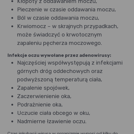
Kłopoty z oddawaniem moczu,
Pieczenie w czasie oddawania moczu,
Ból w czasie oddawania moczu,
Krwiomocz – w skrajnych przypadkach,
może świadczyć o krwotocznym
zapaleniu pęcherza moczowego.
Infekcje oczu wywołane przez adenowirusy:
Najczęściej współwystępują z infekcjami
górnych dróg oddechowych oraz
podwyższoną temperaturą ciała,
Zapalenie spojówek,
Zaczerwienienie oka,
Podrażnienie oka,
Uczucie ciała obcego w oku,
Nadmierne łzawienie oczu.
Czas inkubacji wirusa w organizmie wynosi od kilku do