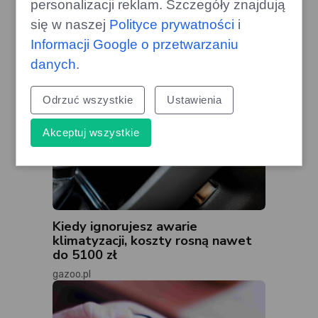
personalizacji reklam. Szczegóły znajdują
się w naszej
Polityce prywatności
i
Informacji Google o przetwarzaniu
danych
.
Odrzuć wszystkie
Ustawienia
Akceptuj wszystkie
Kiedy ignorujesz awarie
klimatyzacji, koszty rosną nawet
do 5100 zł
gazoo.pl