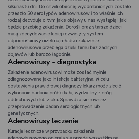
kilkunastu dni. Do chwili obecnej wyodrębnionych zostało
przeszło 50 serotypów adenowirusów i to właśnie ich
rodzaj decyduje o tym jakie objawy u nas wystąpią i jaki
będzie przebieg zakażenia. Dorośli oraz starsze dzieci
mają zdecydowanie lepiej rozwinięty system
odpornościowy niżeli najmłodsi i zakażenie
adenowirusowe przebiega dzięki temu bez żadnych
objawów lub bardzo łagodnie.
Adenowirusy - diagnostyka
Zakażenie adenowirusowi może zostać mylnie
zdiagnozowane jako infekcja bakteryjna. W celu
postawienia prawidłowej diagnozy lekarz może zlecić
wykonanie badania próbki kału, wydzieliny z dróg
oddechowych lub z oka. Sprawdza się również
przeprowadzenie badan serologicznych lub
genetycznych.
Adenowirusy leczenie
Kuracje lecznicze w przypadku zakażenia
adenowirusowego opierają się przede wszystkim na