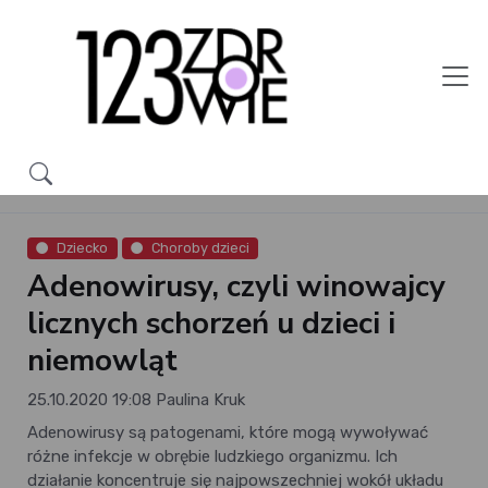
Dziecko
Choroby dzieci
Adenowirusy, czyli winowajcy
licznych schorzeń u dzieci i
niemowląt
25.10.2020 19:08
Paulina Kruk
Adenowirusy są patogenami, które mogą wywoływać
różne infekcje w obrębie ludzkiego organizmu. Ich
działanie koncentruje się najpowszechniej wokół układu