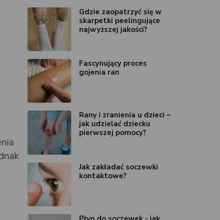
Gdzie zaopatrzyć się w
skarpetki peelingujące
najwyższej jakości?
Fascynujący proces
gojenia ran
Rany i zranienia u dzieci –
jak udzielać dziecku
.
pierwszej pomocy?
enia
ednak
Jak zakładać soczewki
kontaktowe?
Płyn do soczewek - jak