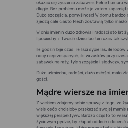
okazać się życzenia zabawne. Pełne humoru w
długie. Bez problemu może je zatem zapamięt
Dużo szczęścia, pomyślności W domu bardzo duż
zjedzą całe ciasto Niech zostawią tylko masło
W dniu imienin dużo zdrowia i radości sto lat ż
I pociechy z Twoich dzieci bo ten czas tak szy
Ile godzin bije czas, ile liści sypie las, ile lod
nocy nieprzespanych, ile wrzasków przy czesani
zabawek na raty, tyle szczęścia i słodyczy, syn
Dużo uśmiechu, radości, dużo miłości, mało zło
gości.
Mądre wiersze na imie
Z wiekiem zdajemy sobie sprawę z tego, że życ
wiele osób chciałoby przekazać swojej mamie m
większej perspektywy. Bardzo często to właśn
życiowym pędzie, by złapać oddech i docenić