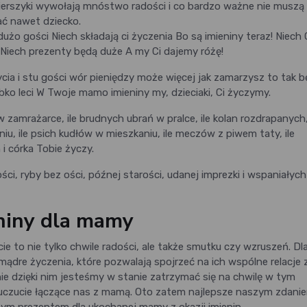
ierszyki wywołają mnóstwo radości i co bardzo ważne nie muszą
ać nawet dziecko.
o gości Niech składają ci życzenia Bo są imieniny teraz! Niech 
 Niech prezenty będą duże A my Ci dajemy różę!
ycia i stu gości wór pieniędzy może więcej jak zamarzysz to tak b
bko leci W Twoje mamo imieniny my, dzieciaki, Ci życzymy.
ów w zamrażarce, ile brudnych ubrań w pralce, ile kolan rozdrapanych,
u, ile psich kudłów w mieszkaniu, ile meczów z piwem taty, ile
 i córka Tobie życzy.
ści, ryby bez ości, późnej starości, udanej imprezki i wspaniałych
niny dla mamy
ie to nie tylko chwile radości, ale także smutku czy wzruszeń. D
ądre życzenia, które pozwalają spojrzeć na ich wspólne relacje 
ie dzięki nim jesteśmy w stanie zatrzymać się na chwilę w tym
 uczucie łączące nas z mamą. Oto zatem najlepsze naszym zdani