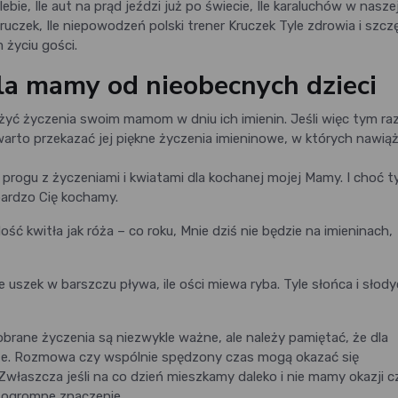
lebie, Ile aut na prąd jeździ już po świecie, Ile karaluchów w nasze
ruczek, Ile niepowodzeń polski trener Kruczek Tyle zdrowia i szczę
 życiu gości.
la mamy od nieobecnych dzieci
ożyć życzenia swoim mamom w dniu ich imienin. Jeśli więc tym r
 warto przekazać jej piękne życzenia imieninowe, w których nawi
na progu z życzeniami i kwiatami dla kochanej mojej Mamy. I choć 
bardzo Cię kochamy.
ść kwitła jak róża – co roku, Mnie dziś nie będzie na imieninach,
ile uszek w barszczu pływa, ile ości miewa ryba. Tyle słońca i słod
brane życzenia są niezwykle ważne, ale należy pamiętać, że dla
sze. Rozmowa czy wspólnie spędzony czas mogą okazać się
 Zwłaszcza jeśli na co dzień mieszkamy daleko i nie mamy okazji 
 ogromne znaczenie.