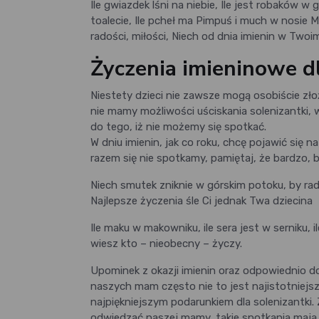
Ile gwiazdek lśni na niebie, Ile jest robaków w g
toalecie, Ile pcheł ma Pimpuś i much w nosie M
radości, miłości, Niech od dnia imienin w Twoim
Życzenia imieninowe d
Niestety dzieci nie zawsze mogą osobiście zł
nie mamy możliwości uściskania solenizantki,
do tego, iż nie możemy się spotkać.
W dniu imienin, jak co roku, chcę pojawić się 
razem się nie spotkamy, pamiętaj, że bardzo, 
Niech smutek zniknie w górskim potoku, by rado
Najlepsze życzenia śle Ci jednak Twa dziecina
Ile maku w makowniku, ile sera jest w serniku, 
wiesz kto – nieobecny – życzy.
Upominek z okazji imienin oraz odpowiednio do
naszych mam często nie to jest najistotniej
najpiękniejszym podarunkiem dla solenizantki.
odwiedzać naszej mamy, takie spotkania mają