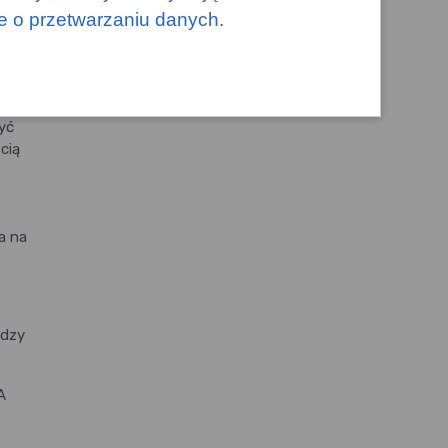
zęście
le o przetwarzaniu danych
.
yć
cią
,
a na
ędzy
A