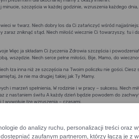
nym prezentem dla ukochanej mamy z okazji imienin.
 minucie, szczęścia w każdej godzinie, wzruszenia każdego dnia,
świeci w twarz. Niech dobry los da Ci zatańczyć wśród najjaśniej
y zaraz zniknąć stąd. Niech miłość wiecznie Ci towarzyszy, tu i d
oje Więc ja składam Ci życzenia Zdrowia szczęścia i powodzenia!
bą, wszędzie. Niech serce pełne miłości, Bije, Mamo, do wiecznoś
ch łza inna niż ze szczęścia na Twoim policzku nie gości. Ciesz s
iętaj, że nie ma drugiej takiej jak Ty Mamy.
ch i marzeń spełnienia, W rodzinie i w pracy – sukcesu. Niech mi
wraz z nastaniem świtu A każdy dzień będzie powodem do zachwy
I wywołuje łzę wzruszenia – czasami.
prosi, W dniu Jej święta, Jej imienin, Niech się życie Mamy zmie
sca znajdzie się na dotyk, Pocałunek, przytulenie, Miłosne, matcz
logie do analizy ruchu, personalizacji treści oraz
dostępniać zaufanym partnerom, którzy łączą je z w