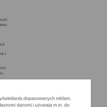
szych
aleko
ci!
ię z
łość
tu.
ni,
yne
 wyświetlania dopasowanych reklam.
łasnymi danymi i używają m.in. do