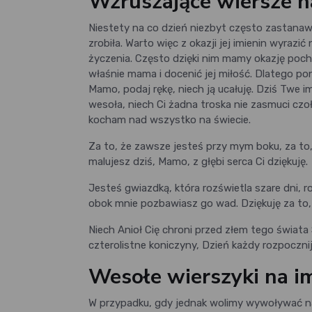
Wzruszające wiersze n
Niestety na co dzień niezbyt często zastanawi
zrobiła. Warto więc z okazji jej imienin wyra
życzenia. Często dzięki nim mamy okazję pochy
właśnie mama i docenić jej miłość. Dlatego po
Mamo, podaj rękę, niech ją ucałuję. Dziś Twe i
wesoła, niech Ci żadna troska nie zasmuci czoł
kocham nad wszystko na świecie.
Za to, że zawsze jesteś przy mym boku, za to
malujesz dziś, Mamo, z głębi serca Ci dziękuję.
Jesteś gwiazdką, która rozświetla szare dni,
obok mnie pozbawiasz go wad. Dziękuję za to, 
Niech Anioł Cię chroni przed złem tego świata 
czterolistne koniczyny, Dzień każdy rozpoczni
Wesołe wierszyki na 
W przypadku, gdy jednak wolimy wywoływać n