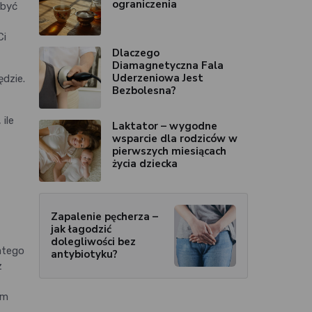
ograniczenia
 być
Ci
Dlaczego
Diamagnetyczna Fala
Uderzeniowa Jest
ędzie.
Bezbolesna?
 ile
Laktator – wygodne
wsparcie dla rodziców w
pierwszych miesiącach
życia dziecka
Zapalenie pęcherza –
jak łagodzić
dolegliwości bez
latego
antybiotyku?
z
em