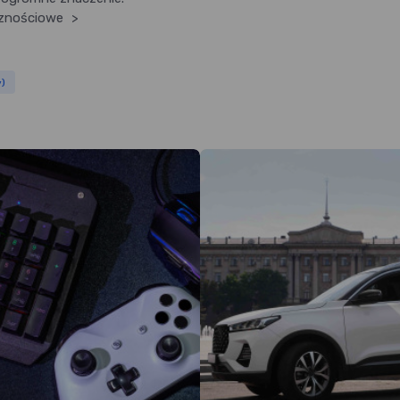
cznościowe
>
y)