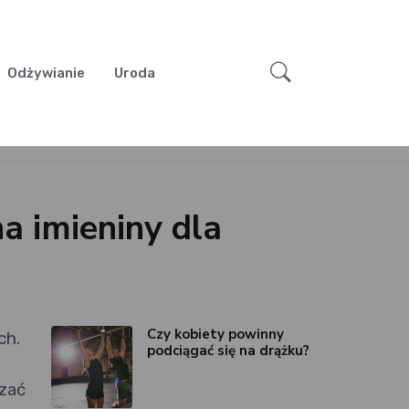
Odżywianie
Uroda
a imieniny dla
Czy kobiety powinny
ch.
podciągać się na drążku?
zać