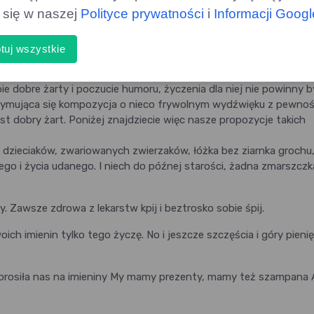
IA, bo: szczęście to Twój uśmiech, który zawsze rozwesela, szc
ą się w naszej
Polityce prywatności
i
Informacji Goog
ew, taniec i muzyka szczęście to umieć patrzeć, czuć i dotykać,
przebaczać, rozumieć, bawić się doskonale
tuj wszystkie
mieninowe dla mamy od dzieci
e dobre żarty i poczucie humoru, życzenia dla niej nie powinny b
rymująca się kompozycja o nieco frywolnym wydźwięku z pewnoś
st dobry żart. Poniżej znajdziecie więc nasze propozycje takich
h dzieciaków, zwariowanych zwierzaków, łóżka bez ziarnka grochu
go i życia udanego. I niech do późnej starości, żadna zmarszczk
ny. Zawsze zdrowa z lekarstw kpij i beztrosko sobie śpij.
ich imienin tylko tego życzę. No i jeszcze szczęścia i góry pieni
aprosiła nas na imieniny My mamy prezenty, mamy też szampana 