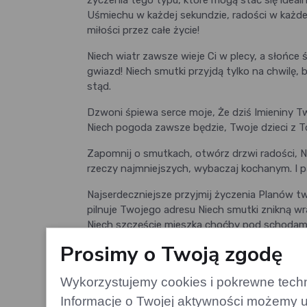
życzenia tego typu, które mogą stać się ideal
Uśmiechu w każdej sekundzie, radości w każdej
miłości przez całe życie!
Niech wiatr zawsze wieje Ci w plecy, a słońce 
gwiazd! Niech smutki przyjdą tylko na chwilę, b
stąd.
Dzwoni śpiewa serce moje, Że dziś Imieniny Tw
Niech pogoda zawsze będzie, Twoje dzieci z To
Zapomnij o smutkach, otwórz drzwi radości, Nie
rzeczy najmniejszych, wybaczaj kochanym. I pam
Najserdeczniejsze przyjmij życzenia Planów twy
pilnuje Twojego adresu Niech smutki znikną 
Niech szczęście mieszka choćby pod schodami 
Prosimy o Twoją zgodę
Śnieżna zamieć wieści nosi, Do domu nas mama 
Niech zabraknie w nim tęsknoty, A więcej miej
Wykorzystujemy cookies i pokrewne techno
wzruszenie.
Informacje o Twojej aktywności możemy u