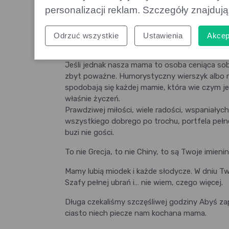
W dniu Twoich imienin życzę Ci Mamo SZCZĘŚC
personalizacji reklam. Szczegóły znajduj
to mieć wiernego przyjaciela, szczęście to śpi
szczęście to o smutkach nie pamiętać wcale, 
Odrzuć wszystkie
Ustawienia
Akcep
Żartobliwe życzenia i
Jeśli jednak nasza mama to osoba ceniąca sobi
zbyt poważne. Humorystyczny wierszyk albo 
spodobają się każdej mamie, która wie czym je
właśnie życzeń.
Prawdziwej miłości, wiele radości, wspaniałyc
wszystkiego dobrego po trochu, portfela pełne
buzi nie gości.
To nie Grecja, to nie Chiny, to są Twoje imieni
Mamy lubią miodek i każde słodycze. W dniu Two
Szafy pełnej ubrań i… nie wiem, czego więcej.
Długa czekaliśmy szczęśliwej godziny Abyś z
ciasto niech piecze nam kochana mama.