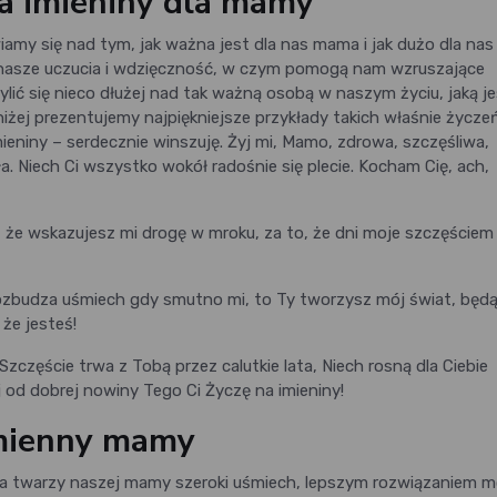
a imieniny dla mamy
amy się nad tym, jak ważna jest dla nas mama i jak dużo dla nas
zić nasze uczucia i wdzięczność, w czym pomogą nam wzruszające
lić się nieco dłużej nad tak ważną osobą w naszym życiu, jaką je
niżej prezentujemy najpiękniejsze przykłady takich właśnie życzeń
mieniny – serdecznie winszuję. Żyj mi, Mamo, zdrowa, szczęśliwa,
a. Niech Ci wszystko wokół radośnie się plecie. Kocham Cię, ach,
, że wskazujesz mi drogę w mroku, za to, że dni moje szczęściem
 rozbudza uśmiech gdy smutno mi, to Ty tworzysz mój świat, będ
że jesteś!
Szczęście trwa z Tobą przez calutkie lata, Niech rosną dla Ciebie
j od dobrej nowiny Tego Ci Życzę na imieniny!
imienny mamy
a twarzy naszej mamy szeroki uśmiech, lepszym rozwiązaniem 