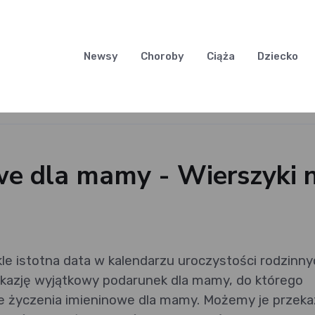
Newsy
Choroby
Ciąża
Dziecko
we dla mamy - Wierszyki n
e istotna data w kalendarzu uroczystości rodzinny
 okazję wyjątkowy podarunek dla mamy, do którego
e życzenia imieninowe dla mamy. Możemy je przeka