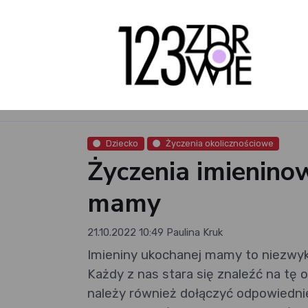
Dziecko
Życzenia okolicznościowe
Życzenia imienino
mamy
21.10.2022 10:49
Paulina Kruk
Imieniny ukochanej mamy to niezwykl
Każdy z nas stara się znaleźć na tę
należy również dołączyć odpowiedni