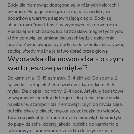
Body dla niemowląt dostępne są w różnych kolorach i
wzorach. Mogą je nosić jako strój na dzień lub jako
dodatkową warstwę zapewniającą ciepło. Body są
absolutnym "must have" w wyprawce dla noworodka.
Poszukaj w nich zapięć lub zatrzasków magnetycznych,
które sprawią, że zmiana pieluszek będzie dziecinnie
prosta. Zwróć uwagę, by body miało szeroką, elastyczną
szyjkę. Wtedy można je łatwo ubrać przez głowę.
Wyprawka dla noworodka - o czym
warto jeszcze pamiętać?
Do karmienia: 10-15 szmatek; 3-4 śliniaki,
Do spania: 2
śpiworki.
Do kąpieli: 3-6 ręczników z kapturkiem, 4-6
myjek.
Dla ciepła i ochrony: 2-4 koce.
Artykuły toaletowe
w wyprawce: łagodny detergent do prania, chusteczki
nawilżane, szampon dla niemowląt i płyn do mycia ciała,
butelka oliwki z oliwek, miękka szczoteczka do włosów,
torba na pieluchy, termometr dla niemowląt, kosmetyki
do pupy dziecka, dobrej jakości butelka do karmienia z
silikonowymi smoczkami, szczotka do czyszczenia