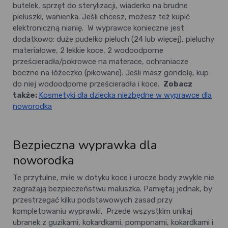
butelek, sprzęt do sterylizacji, wiaderko na brudne
pieluszki, wanienka. Jeśli chcesz, możesz też kupić
elektroniczną nianię.
W wyprawce konieczne jest
dodatkowo: duże pudełko pieluch (24 lub więcej), pieluchy
materiałowe, 2 lekkie koce, 2 wodoodporne
prześcieradła/pokrowce na materace, ochraniacze
boczne na łóżeczko (pikowane). Jeśli masz gondolę, kup
do niej wodoodporne prześcieradła i koce.
Zobacz
także:
Kosmetyki dla dziecka niezbędne w wyprawce dla
noworodka
Bezpieczna wyprawka dla
noworodka
Te przytulne, miłe w dotyku koce i urocze body zwykle nie
zagrażają bezpieczeństwu maluszka. Pamiętaj jednak, by
przestrzegać kilku podstawowych zasad przy
kompletowaniu wyprawki.
Przede wszystkim unikaj
ubranek z guzikami, kokardkami, pomponami, kokardkami i