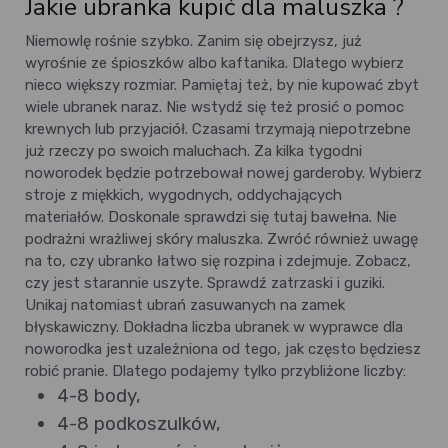
Jakie ubranka kupić dla maluszka ?
Niemowlę rośnie szybko. Zanim się obejrzysz, już
wyrośnie ze śpioszków albo kaftanika. Dlatego wybierz
nieco większy rozmiar. Pamiętaj też, by nie kupować zbyt
wiele ubranek naraz. Nie wstydź się też prosić o pomoc
krewnych lub przyjaciół. Czasami trzymają niepotrzebne
już rzeczy po swoich maluchach. Za kilka tygodni
noworodek będzie potrzebował nowej garderoby.
Wybierz
stroje z miękkich, wygodnych, oddychających
materiałów. Doskonale sprawdzi się tutaj bawełna. Nie
podrażni wrażliwej skóry maluszka. Zwróć również uwagę
na to, czy ubranko łatwo się rozpina i zdejmuje. Zobacz,
czy jest starannie uszyte. Sprawdź zatrzaski i guziki.
Unikaj natomiast ubrań zasuwanych na zamek
błyskawiczny. Dokładna liczba ubranek w wyprawce dla
noworodka jest uzależniona od tego, jak często będziesz
robić pranie. Dlatego podajemy tylko przybliżone liczby:
4-8 body,
4-8 podkoszulków,