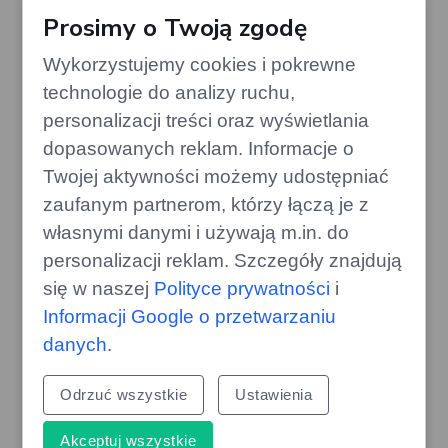
Prosimy o Twoją zgodę
Wykorzystujemy cookies i pokrewne
technologie do analizy ruchu,
personalizacji treści oraz wyświetlania
dopasowanych reklam. Informacje o
Twojej aktywności możemy udostępniać
zaufanym partnerom, którzy łączą je z
własnymi danymi i używają m.in. do
personalizacji reklam. Szczegóły znajdują
Drewno, których lepiej unikać w
się w naszej
Polityce prywatności
i
kominku – mogą uszkodzić komin
Informacji Google o przetwarzaniu
edithome.pl
danych
.
Odrzuć wszystkie
Ustawienia
Akceptuj wszystkie