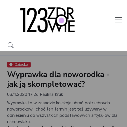
Dziecko
Wyprawka dla noworodka -
jak ją skompletować?
03.11.2020 17:26
Paulina Kruk
Wyprawka to w zasadzie kolekcja ubrań potrzebnych
noworodkowi, choć ten termin jest też używany w
odniesieniu do wszystkich podstawowych artykułów dla
niemowlaka.