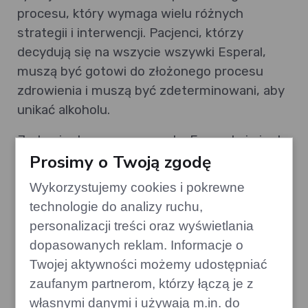
procesu, który wymaga wielu różnych
strategii i interwencji. Pacjenci, którzy
decydują się na wszycie wszywki Esperal,
muszą być gotowi do złożonego procesu
zdrowienia i muszą być zdeterminowani, aby
unikać alkoholu.
Jedno jest pewne: wszywka Esperal nie jest
Prosimy o Twoją zgodę
magicznym rozwiązaniem. To narzędzie,
które może pomóc, ale prawdziwa zmiana
Wykorzystujemy cookies i pokrewne
musi pochodzić od pacjenta.
technologie do analizy ruchu,
12. Dodatkowe zasoby i gdzie
personalizacji treści oraz wyświetlania
dopasowanych reklam. Informacje o
szukać pomocy
Twojej aktywności możemy udostępniać
Jeżeli zmagasz się z alkoholizmem lub znasz
zaufanym partnerom, którzy łączą je z
kogoś, kto potrzebuje pomocy, pamiętaj, że
własnymi danymi i używają m.in. do