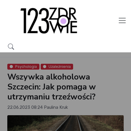
Psychologia
Uzależnienia
Wszywka alkoholowa
Szczecin: Jak pomaga w
utrzymaniu trzeźwości?
22.06.2023 08:24
Paulina Kruk