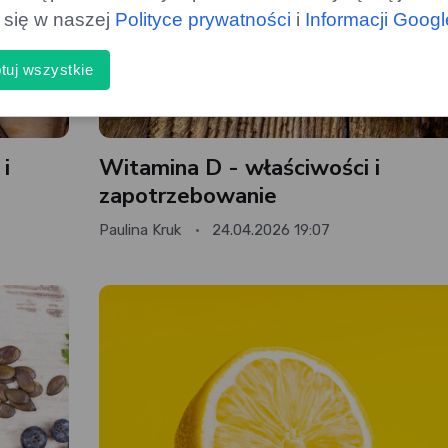
ą się w naszej
Polityce prywatności
i
Informacji Goog
tuj wszystkie
i
Witamina D - właściwości i
zapotrzebowanie
Paulina Kruk
24.04.2026 19:07