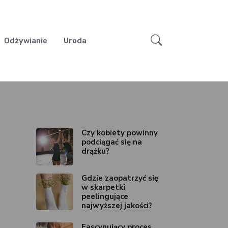
Odżywianie
Uroda
Czy kobiety powinny
podciągać się na
drążku?
Gdzie zaopatrzyć się
w skarpetki
peelingujące
najwyższej jakości?
Fascynujący proces