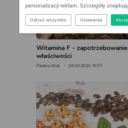
personalizacji reklam. Szczegóły znajduj
Odrzuć wszystkie
Ustawienia
Akcep
Witamina F - zapotrzebowanie 
właściwości
Paulina Kruk
24.04.2026 19:07