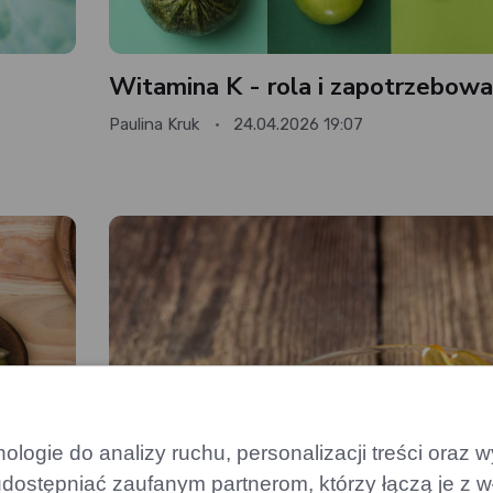
Witamina K - rola i zapotrzebowa
Paulina Kruk
24.04.2026 19:07
logie do analizy ruchu, personalizacji treści oraz
dostępniać zaufanym partnerom, którzy łączą je z w