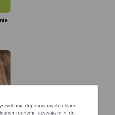
nie
 wyświetlania dopasowanych reklam.
łasnymi danymi i używają m.in. do