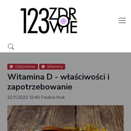
Odżywianie
Witaminy
Witamina D - właściwości i
zapotrzebowanie
22.11.2022 12:40
Paulina Kruk