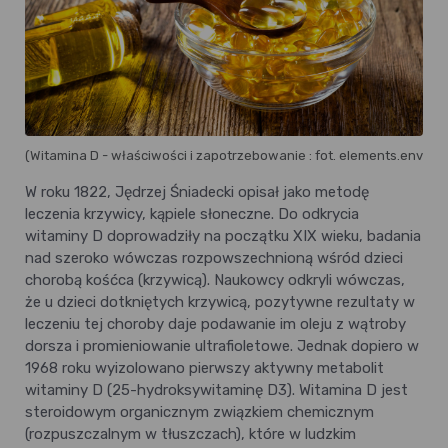
(Witamina D - właściwości i zapotrzebowanie : fot. elements.envato
W roku 1822, Jędrzej Śniadecki opisał jako metodę
leczenia krzywicy, kąpiele słoneczne. Do odkrycia
witaminy D doprowadziły na początku XIX wieku, badania
nad szeroko wówczas rozpowszechnioną wśród dzieci
chorobą kośćca (krzywicą). Naukowcy odkryli wówczas,
że u dzieci dotkniętych krzywicą, pozytywne rezultaty w
leczeniu tej choroby daje podawanie im oleju z wątroby
dorsza i promieniowanie ultrafioletowe. Jednak dopiero w
1968 roku wyizolowano pierwszy aktywny metabolit
witaminy D (25-hydroksywitaminę D3). Witamina D jest
steroidowym organicznym związkiem chemicznym
(rozpuszczalnym w tłuszczach), które w ludzkim