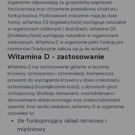
organizmie odpowiadają za gospodarkę wapniowo-
fosforanową oraz utrzymanie prawidłowej struktury i
funkcji kośćca. Podstawowe znaczenie mają jej dwie
formy: witamina D2 (ergokalcyferol) występuje naturalnie
w organizmach roślinnych i drożdżach; witamina D3
(cholekalcyferol) występuje naturalnie w organizmach
zwierzęcych. Witamina D w organizmie pełni funkcję pro
hormonów (tradycyjnie zalicza się ją do witamin).
Witamina D - zastosowanie
Witamina D ma zastosowanie głównie w leczeniu
krzywicy, osteoporozy i osteomalacji. Awitaminoza
prowadzi do wystąpienia krzywicy u dzieci i młodzieży,
osteomalacji (rozmiękczenie kości), u dorosłych grozi
osteoporozą. Skutkuje złamaniami, zwyrodnieniami i
skrzywieniami układu kostnego oraz zniekształceniami
sylwetki. Inne skutki niedoboru witaminy D w organizmie
człowieka to:
źle funkcjonujący układ nerwowy i
mięśniowy