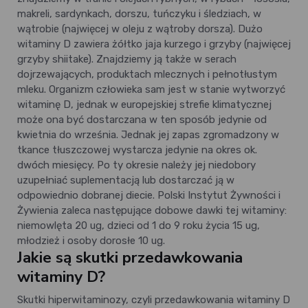
makreli, sardynkach, dorszu, tuńczyku i śledziach, w
wątrobie (najwięcej w oleju z wątroby dorsza). Dużo
witaminy D zawiera żółtko jaja kurzego i grzyby (najwięcej
grzyby shiitake). Znajdziemy ją także w serach
dojrzewających, produktach mlecznych i pełnotłustym
mleku. Organizm człowieka sam jest w stanie wytworzyć
witaminę D, jednak w europejskiej strefie klimatycznej
może ona być dostarczana w ten sposób jedynie od
kwietnia do września. Jednak jej zapas zgromadzony w
tkance tłuszczowej wystarcza jedynie na okres ok.
dwóch miesięcy. Po ty okresie należy jej niedobory
uzupełniać suplementacją lub dostarczać ją w
odpowiednio dobranej diecie. Polski Instytut Żywności i
Żywienia zaleca następujące dobowe dawki tej witaminy:
niemowlęta 20 ug, dzieci od 1 do 9 roku życia 15 ug,
młodzież i osoby dorosłe 10 ug.
Jakie są skutki przedawkowania
witaminy D?
Skutki hiperwitaminozy, czyli przedawkowania witaminy D