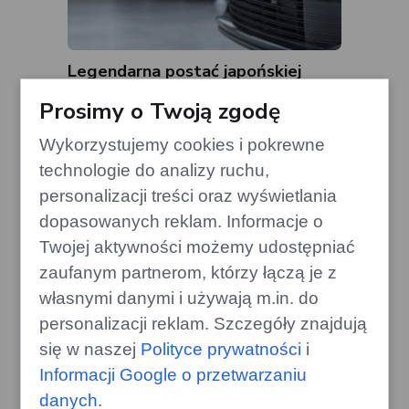
Legendarna postać japońskiej
motoryzacji na tegorocznym
Prosimy o Twoją zgodę
JAPFEST!
gazoo.pl
Wykorzystujemy cookies i pokrewne
technologie do analizy ruchu,
personalizacji treści oraz wyświetlania
dopasowanych reklam. Informacje o
Twojej aktywności możemy udostępniać
zaufanym partnerom, którzy łączą je z
własnymi danymi i używają m.in. do
personalizacji reklam. Szczegóły znajdują
się w naszej
Polityce prywatności
i
Informacji Google o przetwarzaniu
danych
.