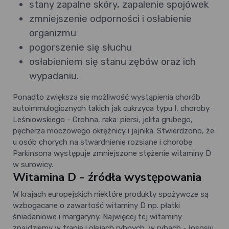
stany zapalne skóry, zapalenie spojówek
zmniejszenie odporności i osłabienie
organizmu
pogorszenie się słuchu
osłabieniem się stanu zębów oraz ich
wypadaniu.
Ponadto zwiększa się możliwość wystąpienia chorób
autoimmulogicznych takich jak cukrzyca typu I, choroby
Leśniowskiego - Crohna, raka: piersi, jelita grubego,
pęcherza moczowego okrężnicy i jajnika. Stwierdzono, że
u osób chorych na stwardnienie rozsiane i chorobę
Parkinsona występuje zmniejszone stężenie witaminy D
w surowicy.
Witamina D - źródła występowania
W krajach europejskich niektóre produkty spożywcze są
wzbogacane o zawartość witaminy D np. płatki
śniadaniowe i margaryny. Najwięcej tej witaminy
znajdziemy w tranie i olejach rybnych, w rybach - łososiu,