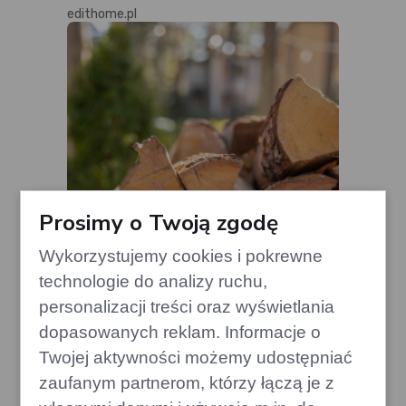
edithome.pl
Prosimy o Twoją zgodę
Wykorzystujemy cookies i pokrewne
technologie do analizy ruchu,
personalizacji treści oraz wyświetlania
Drewno, których lepiej unikać w
kominku – mogą uszkodzić komin
dopasowanych reklam. Informacje o
Twojej aktywności możemy udostępniać
edithome.pl
zaufanym partnerom, którzy łączą je z