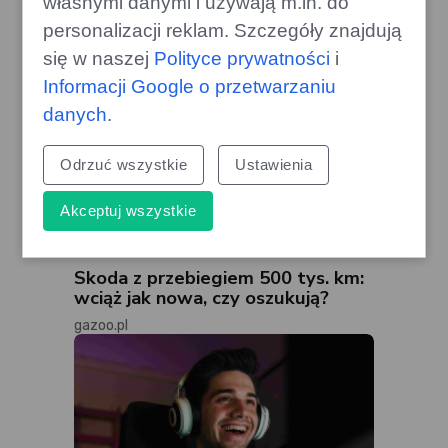
własnymi danymi i używają m.in. do
personalizacji reklam. Szczegóły znajdują
się w naszej
Polityce prywatności
i
Informacji Google o przetwarzaniu
danych
.
Odrzuć wszystkie
Ustawienia
Akceptuj wszystkie
Skoda z przebiegiem 500 tys. km:
wciąż jak nowa, czy oszukują?
gazoo.pl