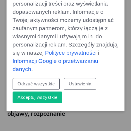
personalizacji treści oraz wyświetlania
dopasowanych reklam. Informacje o
Twojej aktywności możemy udostępniać
Nietolerancja laktozy - choroba
zaufanym partnerom, którzy łączą je z
przewodu pokarmowego
własnymi danymi i używają m.in. do
personalizacji reklam. Szczegóły znajdują
się w naszej
Polityce prywatności
i
Informacji Google o przetwarzaniu
Domowe sposoby na zaparcia - porady
danych
.
dietetyka
Odrzuć wszystkie
Ustawienia
Akceptuj wszystkie
Amylaza trzustkowa – charakterystyka,
objawy, rozpoznanie