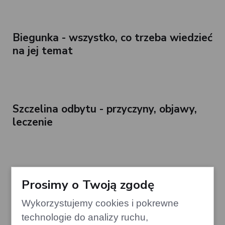
Biegunka - wszystko, co trzeba wiedzieć
na jej temat
Szczelina odbytu - przyczyny, objawy,
leczenie
Niestrawność: diagnozowanie,
Prosimy o Twoją zgodę
przyczyny, rodzaje i leczenie
Wykorzystujemy cookies i pokrewne
niestrawności
technologie do analizy ruchu,