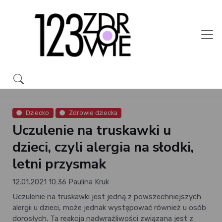
Dziecko
Zdrowie dziecka
Uczulenie na truskawki u
dzieci, czyli alergia na słodki,
letni przysmak
12.01.2021 10:36
Paulina Kruk
Uczulenie na truskawki jest jedną z powszechniejszych
alergii u dzieci, może jednak występować również u osób
dorosłych. Ta reakcja nadwrażliwości związana jest z