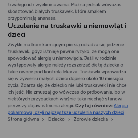
trwałego ich wyeliminowania. Można jednak wówczas
skosztować białych truskawek, które smakiem
przypominają ananasa.
Uczulenie na truskawki u niemowląt i
dzieci
Zwykle matkom karmiącym piersią odradza się jedzenie
truskawek, gdyż istnieje pewne ryzyko, że mogą one
spowodować alergię u niemowlęcia. Jeśli w rodzinie
występowały alergie należy rozszerzać dietę dziecka o
takie owoce pod kontrolą lekarza. Truskawki wprowadza
się w żywieniu małych dzieci dopiero około 10 miesiąca
życia. Zdarza się, że dziecko nie lubi truskawek i nie chce
ich jeść. Nie zmuszaj go wówczas do próbowania, bo w
niektórych przypadkach właśnie taka niechęć stanowi
pierwszy objaw istnienia alergii.
Czytaj również:
Alergia
pokarmowa, czyli najczęstsze uczulenia naszych dzieci
Strona główna
>
Dziecko
>
Zdrowie dziecka
>