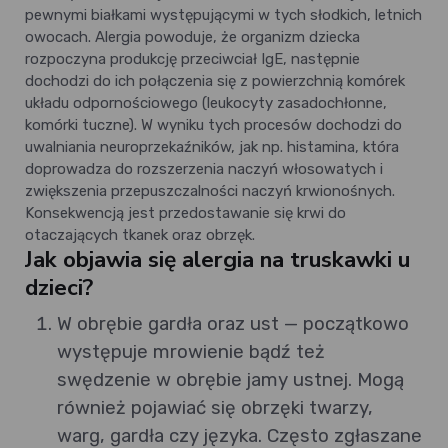
pewnymi białkami występującymi w tych słodkich, letnich
owocach. Alergia powoduje, że organizm dziecka
rozpoczyna produkcję przeciwciał IgE, następnie
dochodzi do ich połączenia się z powierzchnią komórek
układu odpornościowego (leukocyty zasadochłonne,
komórki tuczne). W wyniku tych procesów dochodzi do
uwalniania neuroprzekaźników, jak np. histamina, która
doprowadza do rozszerzenia naczyń włosowatych i
zwiększenia przepuszczalności naczyń krwionośnych.
Konsekwencją jest przedostawanie się krwi do
otaczających tkanek oraz obrzęk.
Jak objawia się alergia na truskawki u
dzieci?
W obrębie gardła oraz ust — początkowo
występuje mrowienie bądź też
swędzenie w obrębie jamy ustnej. Mogą
również pojawiać się obrzęki twarzy,
warg, gardła czy języka. Często zgłaszane