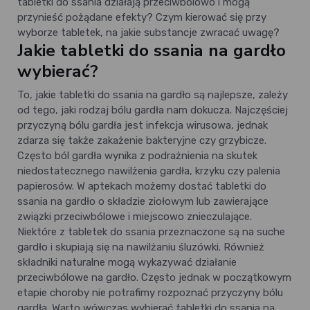
tabletki do ssania działają przeciwbólowo i mogą
przynieść pożądane efekty? Czym kierować się przy
wyborze tabletek, na jakie substancje zwracać uwagę?
Jakie tabletki do ssania na gardło
wybierać?
To, jakie tabletki do ssania na gardło są najlepsze, zależy
od tego, jaki rodzaj bólu gardła nam dokucza. Najczęściej
przyczyną bólu gardła jest infekcja wirusowa, jednak
zdarza się także zakażenie bakteryjne czy grzybicze.
Często ból gardła wynika z podrażnienia na skutek
niedostatecznego nawilżenia gardła, krzyku czy palenia
papierosów. W aptekach możemy dostać tabletki do
ssania na gardło o składzie ziołowym lub zawierające
związki przeciwbólowe i miejscowo znieczulające.
Niektóre z tabletek do ssania przeznaczone są na suche
gardło i skupiają się na nawilżaniu śluzówki. Również
składniki naturalne mogą wykazywać działanie
przeciwbólowe na gardło. Często jednak w początkowym
etapie choroby nie potrafimy rozpoznać przyczyny bólu
gardła. Warto wówczas wybierać tabletki do ssania na