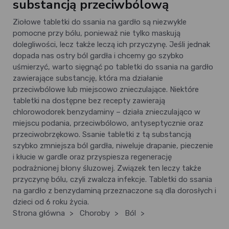
substancją przeciwbólową
Ziołowe tabletki do ssania na gardło są niezwykle
pomocne przy bólu, ponieważ nie tylko maskują
dolegliwości, lecz także leczą ich przyczynę. Jeśli jednak
dopada nas ostry ból gardła i chcemy go szybko
uśmierzyć, warto sięgnąć po tabletki do ssania na gardło
zawierające substancję, która ma działanie
przeciwbólowe lub miejscowo znieczulające. Niektóre
tabletki na dostępne bez recepty zawierają
chlorowodorek benzydaminy – działa znieczulająco w
miejscu podania, przeciwbólowo, antyseptycznie oraz
przeciwobrzękowo. Ssanie tabletki z tą substancją
szybko zmniejsza ból gardła, niweluje drapanie, pieczenie
i kłucie w gardle oraz przyspiesza regenerację
podrażnionej błony śluzowej. Związek ten leczy także
przyczynę bólu, czyli zwalcza infekcje. Tabletki do ssania
na gardło z benzydaminą przeznaczone są dla dorosłych i
dzieci od 6 roku życia.
Strona główna
>
Choroby
>
Ból
>