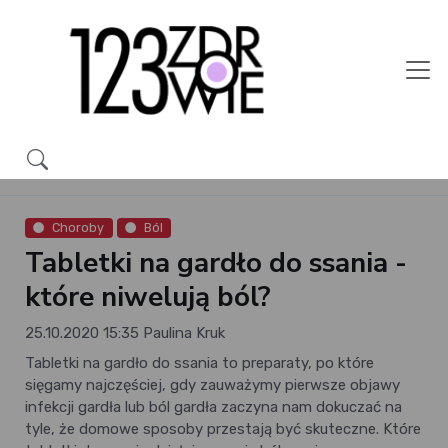
Choroby
Ból
Tabletki na gardło do ssania -
które niwelują ból?
25.10.2020 15:35
Paulina Kruk
Tabletki na gardło do ssania to preparaty, po które
sięgamy najczęściej, gdy zauważymy pierwsze objawy
infekcji gardła lub ból gardła zaczyna nam dokuczać na
tyle, że domowe sposoby przestają być skuteczne. Które