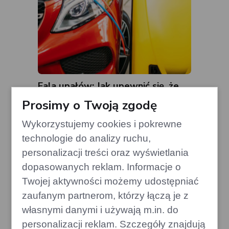
Fala upałów: Jak upewnić się, że
klimatyzacja nie zawiedzie
Prosimy o Twoją zgodę
gazoo.pl
Wykorzystujemy cookies i pokrewne
technologie do analizy ruchu,
personalizacji treści oraz wyświetlania
dopasowanych reklam. Informacje o
Twojej aktywności możemy udostępniać
zaufanym partnerom, którzy łączą je z
własnymi danymi i używają m.in. do
personalizacji reklam. Szczegóły znajdują