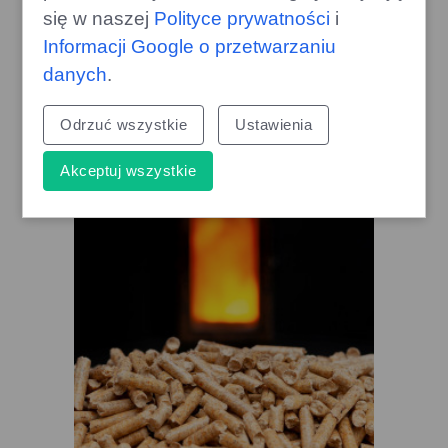
się w naszej
Polityce prywatności
i
Informacji Google o przetwarzaniu
danych
.
Kierowca z Pendżabu zagubiony
przy średniowiecznym zamku: jak
Odrzuć wszystkie
Ustawienia
to się stało?
gazoo.pl
Akceptuj wszystkie