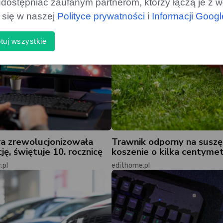
dostępniać zaufanym partnerom, którzy łączą je z w
ą się w naszej
Polityce prywatności
i
Informacji Goog
tuj wszystkie
ra zrewolucjonizowała
Trawnik odporny na suszę
ję, świętuje 10. rocznicę
koszenie o kilka centyme
.pl
edithome.pl