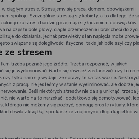
e w ciągłym stresie. Stresujemy się pracą, domem, obowiązkami i
am spokoju. Szczególnie stresują się kobiety, a to dlatego, że s
ialnego za stres i bardziej przejmują się łączeniem obowiązków
na częste bóle głowy, ciągłe przemęczenie i brak chęci do życi
ilizuje do działania, jednak przewlekły stan napięcia może prowa
o związane są dolegliwości fizyczne, takie jak bóle szyi czy pl
e ze stresem
tkim trzeba poznać jego źródło. Trzeba rozpoznać, w jakich
ać się je wyeliminować. Warto się również zastanowić, czy to co 
 czy tylko nam się wydaje, że sprawy te są tak ważne. Niektóryc
anych z pracą, nie jesteśmy w stanie wyeliminować, ale dobrze je
rwowanie. Jeśli niektórych stresów nie da się uniknąć, trzeba j
ić, nie warto na to narzekać i dodatkowo się demotywować, lep
res, którego nie możemy się pozbyć, pomogą proste rytuały, które
ad chwila z książką, spotkanie ze znajomymi, długa kąpiel lub w