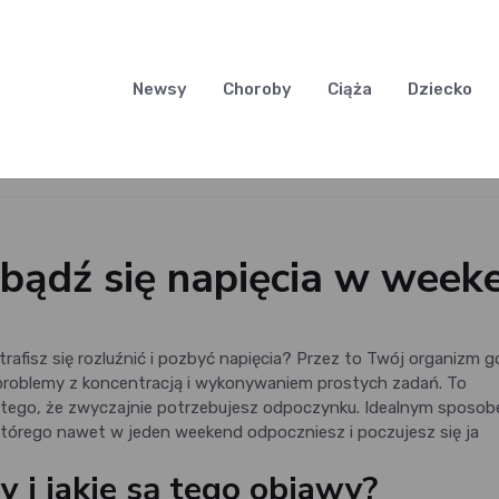
Newsy
Choroby
Ciąża
Dziecko
zbądź się napięcia w week
rafisz się rozluźnić i pozbyć napięcia? Przez to Twój organizm g
 problemy z koncentracją i wykonywaniem prostych zadań. To
i tego, że zwyczajnie potrzebujesz odpoczynku. Idealnym sposo
którego nawet w jeden weekend odpoczniesz i poczujesz się ja
y i jakie są tego objawy?