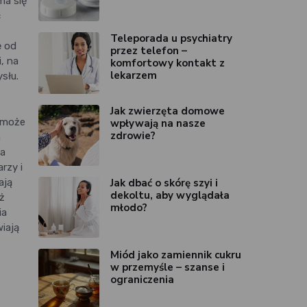
ma się
ć
Teleporada u psychiatry
ę od
przez telefon –
, na
komfortowy kontakt z
lekarzem
słu.
Jak zwierzęta domowe
pomoże
wpływają na nasze
zdrowie?
h
na
rzy i
Jak dbać o skórę szyi i
ają
dekoltu, aby wyglądała
ż
młodo?
ia
iają
Miód jako zamiennik cukru
w przemyśle – szanse i
ograniczenia