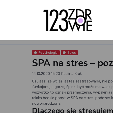
Psychologia
Stres
SPA na stres – po
14.10.2020 15:20
Paulina Kruk
Czujesz, że wciąż jesteś zestresowana, nie pot
funkcjonuje, gorzej śpisz, być może miewasz
wszystko to oznaki przemęczenia, wypalenia 
relaks będzie pobyt w SPA na stres, podczas 
nowonarodzona.
Dlaczego się stresujem