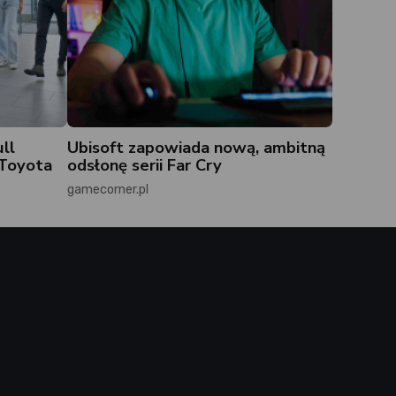
ll
Ubisoft zapowiada nową, ambitną
. Toyota
odsłonę serii Far Cry
gamecorner.pl