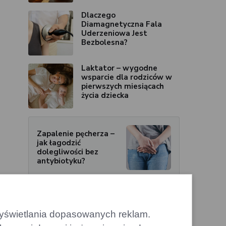
Dlaczego
Diamagnetyczna Fala
Uderzeniowa Jest
Bezbolesna?
Laktator – wygodne
wsparcie dla rodziców w
pierwszych miesiącach
życia dziecka
Zapalenie pęcherza –
jak łagodzić
dolegliwości bez
antybiotyku?
 wyświetlania dopasowanych reklam.