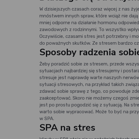
W dzisiejszych czasach coraz więcej z nas żyj
mnóstwem innych spraw, które wciąż nie dają n
mniej odporne na działanie hormonu odpowiedz
zawodowych z rodzinnymi. To wszystko wpływa 
Oczywiście, czasami stres jest potrzebny i mob
do poważnych skutków. Ze stresem bardzo częst
Sposoby radzenia sobi
Żeby poradzić sobie ze stresem, przede wszys
sytuacjach najbardziej się stresujemy i postar
stresuje jest naprawdę warte naszych nerwów,
sytuacji stresowych, na przykład takich związ
zdawać sobie sprawę z tego, co powoduje zdene
zaakceptować. Skoro nie możemy czegoś zmien
jest po prostu pogodzić się z sytuacją. Na st
warto sobie wypracować. Może to być na przykł
w SPA.
SPA na stres