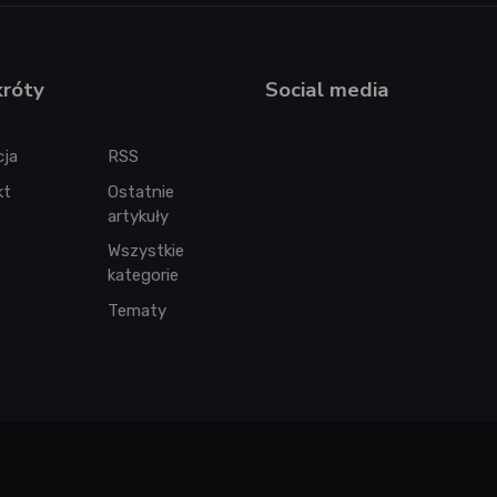
króty
Social media
cja
RSS
kt
Ostatnie
artykuły
Wszystkie
kategorie
Tematy