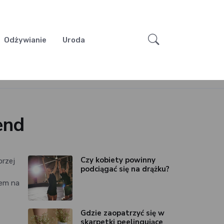
Odżywianie
Uroda
end
Czy kobiety powinny
orzej
podciągać się na drążku?
bem na
Gdzie zaopatrzyć się w
skarpetki peelingujące