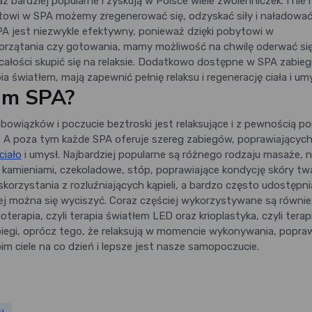
z bardziej popularne i zyskują w Polsce wiele zwolenniczek. I nie 
ytowi w SPA możemy zregenerować się, odzyskać siły i naładowa
A jest niezwykle efektywny, ponieważ dzięki pobytowi w
przątania czy gotowania, mamy możliwość na chwilę oderwać si
ałości skupić się na relaksie. Dodatkowo dostępne w SPA zabiegi
 światłem, mają zapewnić pełnię relaksu i regenerację ciała i umy
nam SPA?
bowiązków i poczucie beztroski jest relaksujące i z pewnością 
. A poza tym każde SPA oferuje szereg zabiegów, poprawiającyc
ciało
i umysł. Najbardziej popularne są różnego rodzaju masaże, 
i kamieniami, czekoladowe, stóp, poprawiające kondycję skóry twa
skorzystania z rozluźniających kąpieli, a bardzo często udostępni
órej można się wyciszyć. Coraz częściej wykorzystywane są równie
terapia, czyli terapia światłem LED oraz krioplastyka, czyli terap
abiegi, oprócz tego, że relaksują w momencie wykonywania, popraw
oim ciele na co dzień i lepsze jest nasze samopoczucie.