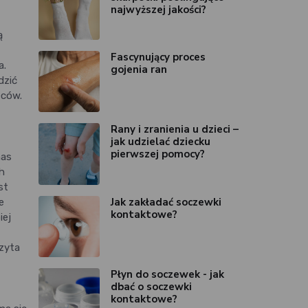
najwyższej jakości?
ą
Fascynujący proces
a.
gojenia ran
dzić
eców.
Rany i zranienia u dzieci –
jak udzielać dziecku
pierwszej pomocy?
nas
h
st
Jak zakładać soczewki
e
kontaktowe?
iej
izyta
Płyn do soczewek - jak
dbać o soczewki
kontaktowe?