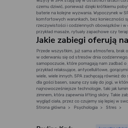
Wizyty w SPA stają się w ostatnich latach cora
czemu dziwić, ponieważ dzięki krótkiemu pob
baterie na kolejne wyzwania. Wypoczynek w SP
komfortowych warunkach, bez konieczności s
rzeczywistości i codziennych obowiązków i w c
przykład masaże, rytuały zapachowe czy terapia
Jakie zabiegi oferują 
Przede wszystkim, już sama atmosfera, brak o
w oderwaniu się od stresów dnia codziennego
samopoczucie, które pomagają nam zadbać o
przykład relaksujące, antycellulitowe, gorącym
wiele, wiele innych. SPA zachęcają również do 
dla gości basen, saunę czy salę do jogi, w kt
najnowocześniejsze technologie, taki jak lumino
zimnem, która zapewnia lifting skóry. Takie z
wygląd ciała, przez co czujemy się lepiej w sw
Strona główna
>
Psychologia
>
Stres
>