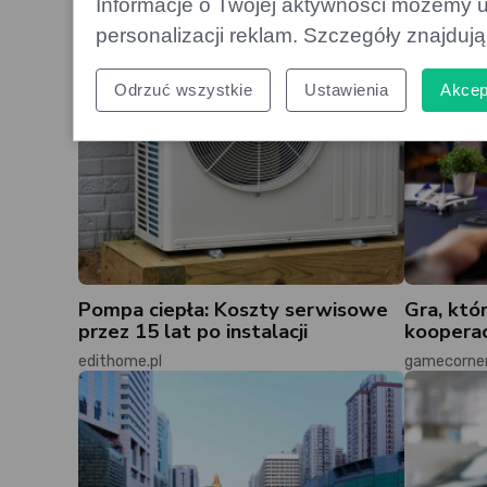
Informacje o Twojej aktywności możemy u
personalizacji reklam. Szczegóły znajduj
Odrzuć wszystkie
Ustawienia
Akcep
Pompa ciepła: Koszty serwisowe
Gra, któ
przez 15 lat po instalacji
kooperac
edithome.pl
gamecorner