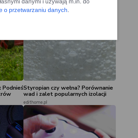
łasnymi danymi i używają m.in. do
le o przetwarzaniu danych
.
: Podnieś
Styropian czy wełna? Porównanie
trów
wad i zalet popularnych izolacji
edithome.pl