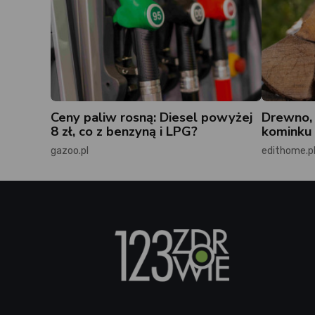
Ceny paliw rosną: Diesel powyżej
Drewno, 
8 zł, co z benzyną i LPG?
kominku 
gazoo.pl
edithome.p