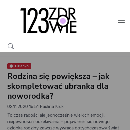
Dziecko
Rodzina się powiększa – jak
skompletować ubranka dla
noworodka?
02.11.2020 16:51
Paulina Kruk
To czas radości ale jednocześnie wielkich emocji,
niepewności i oczekiwania – pojawienie się nowego
członka rodziny zawsze wywraca dotychczasowy świat