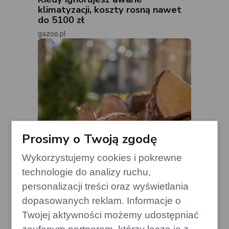
klimatyzacji, koszty rosną nawet
do 5100 zł
gazoo.pl
Prosimy o Twoją zgodę
Wykorzystujemy cookies i pokrewne
technologie do analizy ruchu,
personalizacji treści oraz wyświetlania
dopasowanych reklam. Informacje o
Drewno, których lepiej unikać w
kominku – mogą uszkodzić komin
Twojej aktywności możemy udostępniać
edithome.pl