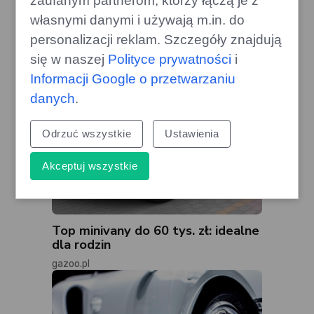
zaufanym partnerom, którzy łączą je z
własnymi danymi i używają m.in. do
personalizacji reklam. Szczegóły znajdują
się w naszej
Polityce prywatności
i
Informacji Google o przetwarzaniu
danych
.
Odrzuć wszystkie
Ustawienia
Akceptuj wszystkie
Top minivany do 60 tys. zł: idealne
dla rodzin
gazoo.pl