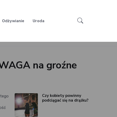
Odżywianie
Uroda
UWAGA na groźne
Czy kobiety powinny
 tego
podciągać się na drążku?
ość