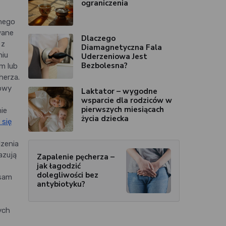
ograniczenia
nego
wane
Dlaczego
 z
Diamagnetyczna Fala
niu
Uderzeniowa Jest
Bezbolesna?
m lub
herza.
zowy
Laktator – wygodne
wsparcie dla rodziców w
pierwszych miesiącach
ie
życia dziecka
 się
dzenia
azują
Zapalenie pęcherza –
jak łagodzić
dolegliwości bez
 sam
antybiotyku?
ych