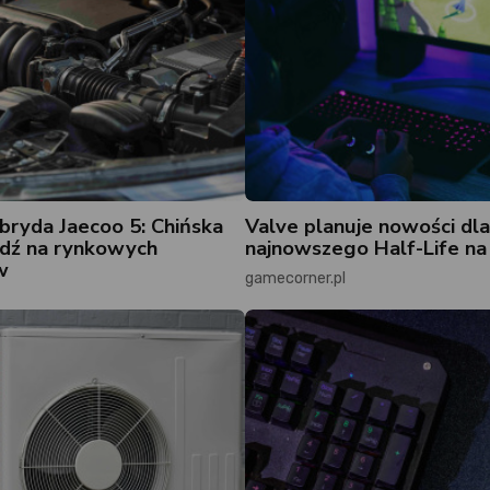
ryda Jaecoo 5: Chińska
Valve planuje nowości dla
dź na rynkowych
najnowszego Half-Life n
w
gamecorner.pl