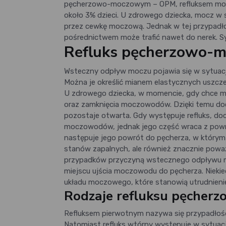
pęcherzowo-moczowym – OPM, refluksem mocz
około 3% dzieci. U zdrowego dziecka, mocz 
przez cewkę moczową. Jednak w tej przypadło
pośrednictwem może trafić nawet do nerek. S
Refluks pęcherzowo-mo
Wsteczny odpływ moczu pojawia się w sytuacji
Można je określić mianem elastycznych uszcz
U zdrowego dziecka, w momencie, gdy chce mu 
oraz zamknięcia moczowodów. Dzięki temu do
pozostaje otwarta. Gdy występuje refluks, do
moczowodów, jednak jego część wraca z powr
następuje jego powrót do pęcherza, w którym 
stanów zapalnych, ale również znacznie powa
przypadków przyczyną wstecznego odpływu m
miejscu ujścia moczowodu do pęcherza. Niekied
układu moczowego, które stanowią utrudnieni
Rodzaje refluksu pęcher
Refluksem pierwotnym nazywa się przypadłość
Natomiast refluks wtórny występuje w sytuac