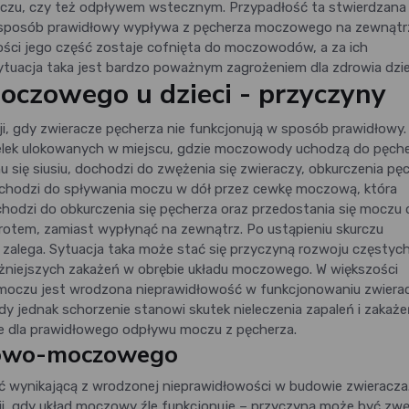
u, czy też odpływem wstecznym. Przypadłość ta stwierdzana 
w sposób prawidłowy wypływa z pęcherza moczowego na zewnątr
ści jego część zostaje cofnięta do moczowodów, a za ich
ytuacja taka jest bardzo poważnym zagrożeniem dla zdrowia dzie
czowego u dzieci - przyczyny
, gdy zwieracze pęcherza nie funkcjonują w sposób prawidłowy.
elek ulokowanych w miejscu, gdzie moczowody uchodzą do pęche
się siusiu, dochodzi do zwężenia się zwieraczy, obkurczenia pę
chodzi do spływania moczu w dół przez cewkę moczową, która
chodzi do obkurczenia się pęcherza oraz przedostania się moczu 
otem, zamiast wypłynąć na zewnątrz. Po ustąpieniu skurczu
zalega. Sytuacja taka może stać się przyczyną rozwoju częstyc
żniejszych zakażeń w obrębie układu moczowego. W większości
oczu jest wrodzona nieprawidłowość w funkcjonowaniu zwiera
y jednak schorzenie stanowi skutek nieleczenia zapaleń i zakaże
e dla prawidłowego odpływu moczu z pęcherza.
zowo-moczowego
 wynikającą z wrodzonej nieprawidłowości w budowie zwieracza
ji, gdy układ moczowy źle funkcjonuje – przyczyną może być zw