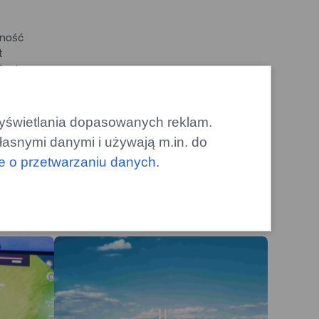
nność
t
Jest
ncji
 wyświetlania dopasowanych reklam.
łasnymi danymi i używają m.in. do
le o przetwarzaniu danych
.