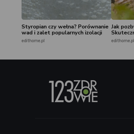
Styropian czy wełna? Porównanie
Jak pozb
wad i zalet popularnych izolacji
Skuteczn
edithome.pl
edithome.p