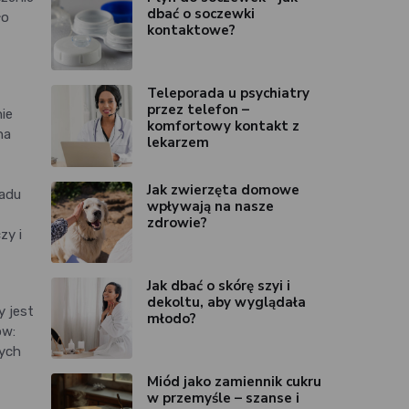
dbać o soczewki
ło
kontaktowe?
Teleporada u psychiatry
przez telefon –
ie
komfortowy kontakt z
na
lekarzem
Jak zwierzęta domowe
ładu
wpływają na nasze
zdrowie?
zy i
Jak dbać o skórę szyi i
dekoltu, aby wyglądała
 jest
młodo?
ów:
rych
Miód jako zamiennik cukru
w przemyśle – szanse i