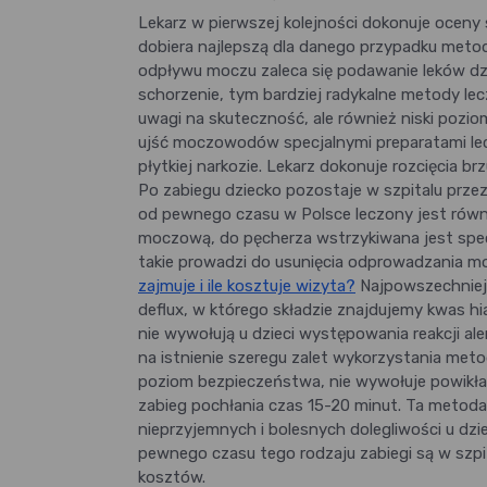
Lekarz w pierwszej kolejności dokonuje ocen
dobiera najlepszą dla danego przypadku met
odpływu moczu zaleca się podawanie leków dz
schorzenie, tym bardziej radykalne metody lec
uwagi na skuteczność, ale również niski poziom 
ujść moczowodów specjalnymi preparatami lec
płytkiej narkozie. Lekarz dokonuje rozcięcia 
Po zabiegu dziecko pozostaje w szpitalu prz
od pewnego czasu w Polsce leczony jest rów
moczową, do pęcherza wstrzykiwana jest specj
takie prowadzi do usunięcia odprowadzania m
zajmuje i ile kosztuje wizyta?
Najpowszechniej 
deflux, w którego składzie znajdujemy kwas h
nie wywołują u dzieci występowania reakcji ale
na istnienie szeregu zalet wykorzystania meto
poziom bezpieczeństwa, nie wywołuje powikłań
zabieg pochłania czas 15-20 minut. Ta metod
nieprzyjemnych i bolesnych dolegliwości u dzi
pewnego czasu tego rodzaju zabiegi są w szpi
kosztów.