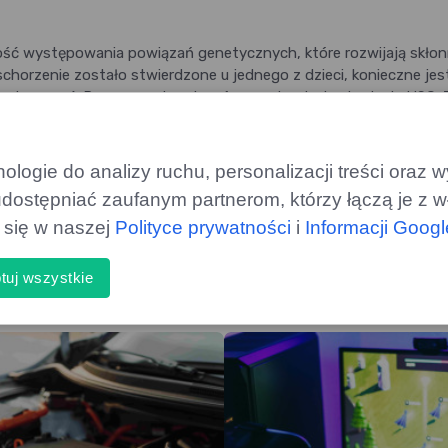
ść występowania powiązań genetycznych, które rozwijają skło
chorzenie zostało stwierdzone u jednego z dzieci, konieczne jes
e chorować. Przeprowadza się wówczas kontrolne badanie USG. 
oznania lub nieprawidłowe leczenie może doprowadzić w konsekwe
olności nerek, a w takiej sytuacji jedynym ratunkiem będzie już
cherza moczowego – opis i przebieg badania
logie do analizy ruchu, personalizacji treści oraz
>
dostępniać zaufanym partnerom, którzy łączą je z w
ą się w naszej
Polityce prywatności
i
Informacji Goog
y)
tuj wszystkie