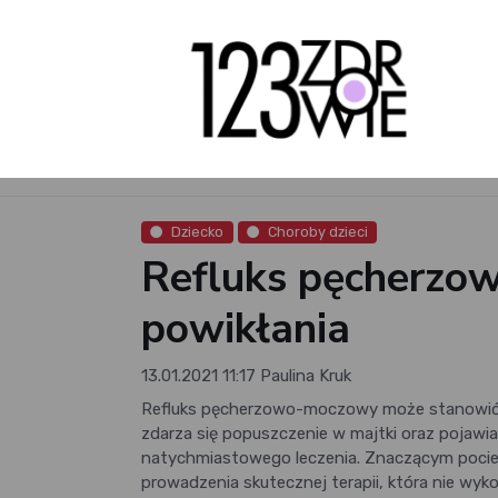
Dziecko
Choroby dzieci
Refluks pęcherzo
powikłania
13.01.2021 11:17
Paulina Kruk
Refluks pęcherzowo-moczowy może stanowić p
zdarza się popuszczenie w majtki oraz pojawi
natychmiastowego leczenia. Znaczącym pocies
prowadzenia skutecznej terapii, która nie wyk