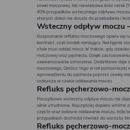
cewki moczowej, lub niewłaściwa ilość nerek (1
40% przypadków wstecznego odpływu moczu okr
chorych dzieci nie doszło do przebadania i le
Wsteczny odpływ moczu –
Rozpoznanie refluksu moczowego opiera się na 
kontrast, czyli środek cieniujący. Następnie 
stole musi oddać mocz. W trakcie, gdy dziecko
moczowej oraz pęcherza. Dzięki zastosowaniu 
zaawansowania schorzenia. Dodatkowo daje o
moczowego. Oprócz tego w roli pomocniczej 
wprowadzeniu do pęcherza poprzez cewkę moczo
rozkurcza w czasie oddawania moczu.
Refluks pęcherzowo-moc
Początkowo wsteczny odpływ moczu nie daje 
silnie utrudnione. Najczęściej dopiero wtór
częste oraz bolesne oddawanie moczu, bóle br
przypadkach dochodzi również do wzrostu temp
Refluks pęcherzowo-mocz