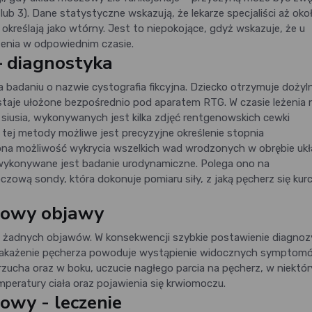
 lub 3). Dane statystyczne wskazują, że lekarze specjaliści aż oko
eślają jako wtórny. Jest to niepokojące, gdyż wskazuje, że u
czenia w odpowiednim czasie.
 diagnostyka
badaniu o nazwie cystografia fikcyjna. Dziecko otrzymuje dożyln
zostaje ułożone bezpośrednio pod aparatem RTG. W czasie leżenia 
 siusia, wykonywanych jest kilka zdjęć rentgenowskich cewki
tej metody możliwe jest precyzyjne określenie stopnia
na możliwość wykrycia wszelkich wad wrodzonych w obrębie uk
wykonywane jest badanie urodynamiczne. Polega ono na
wą sondy, która dokonuje pomiaru siły, z jaką pęcherz się kurc
zowy objawy
żadnych objawów. W konsekwencji szybkie postawienie diagnozy
ne zakażenie pęcherza powoduje wystąpienie widocznych symptom
zucha oraz w boku, uczucie nagłego parcia na pęcherz, w niektó
eratury ciała oraz pojawienia się krwiomoczu.
owy - leczenie