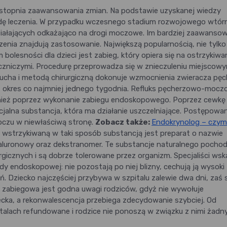
y stopnia zaawansowania zmian. Na podstawie uzyskanej wiedzy
odę leczenia. W przypadku wczesnego stadium rozwojowego wtór
iałających odkażająco na drogi moczowe. Im bardziej zaawanso
zenia znajdują zastosowanie. Największą popularnością, nie tylko
bolesności dla dzieci jest zabieg, który opiera się na ostrzykiwa
zniczymi. Procedurę przeprowadza się w znieczuleniu miejscowy
brzucha i metodą chirurgiczną dokonuje wzmocnienia zwieracza pęc
ez okres co najmniej jednego tygodnia. Refluks pęcherzowo-moc
nież poprzez wykonanie zabiegu endoskopowego. Poprzez cewkę
alna substancja, która ma działanie uszczelniające. Postępowan
oczu w niewłaściwą stronę.
Zobacz także:
Endokrynolog – czym
wstrzykiwaną w taki sposób substancją jest preparat o nazwie
ialuronowy oraz dekstranomer. Te substancje naturalnego pocho
rgicznych i są dobrze tolerowane przez organizm. Specjaliści wsk
dy endoskopowej: nie pozostają po niej blizny, cechują ją wysoki
. Dziecko najczęściej przybywa w szpitalu zalewie dwa dni, zaś
a zabiegowa jest godna uwagi rodziców, gdyż nie wywołuje
ecka, a rekonwalescencja przebiega zdecydowanie szybciej. Od
talach refundowane i rodzice nie ponoszą w związku z nimi żadn