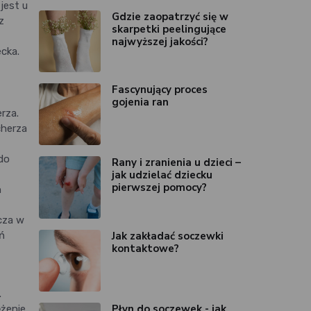
jest u
Gdzie zaopatrzyć się w
z
skarpetki peelingujące
najwyższej jakości?
cka.
Fascynujący proces
gojenia ran
rza.
cherza
do
Rany i zranienia u dzieci –
jak udzielać dziecku
pierwszej pomocy?
h
cza w
Jak zakładać soczewki
ń
kontaktowe?
.
Płyn do soczewek - jak
ężenie