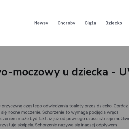
Newsy
Choroby
Ciąża
Dziecko
wo-moczowy u dziecka - 
rzyczynę częstego odwiedzania toalety przez dziecko. Oprócz
a się nocne moczenie. Schorzenie to wymaga podjęcia wręcz
zeniem może być fakt, iż już od pewnego czasu istnieje możliw
orzystuje skalpela. Schorzenie nazywa się inaczej odpływem