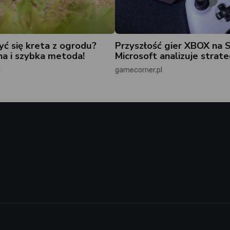
yć się kreta z ogrodu?
Przyszłość gier XBOX na 
a i szybka metoda!
Microsoft analizuje strate
l
gamecorner.pl