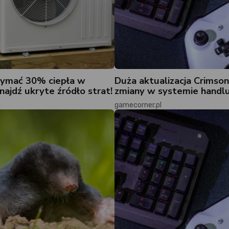
zymać 30% ciepła w
Duża aktualizacja Crimson
ajdź ukryte źródło strat!
zmiany w systemie handl
l
gamecorner.pl