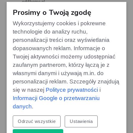
edithome.pl
Prosimy o Twoją zgodę
Wykorzystujemy cookies i pokrewne
technologie do analizy ruchu,
personalizacji treści oraz wyświetlania
dopasowanych reklam. Informacje o
Twojej aktywności możemy udostępniać
zaufanym partnerom, którzy łączą je z
własnymi danymi i używają m.in. do
personalizacji reklam. Szczegóły znajdują
się w naszej
Polityce prywatności
i
Informacji Google o przetwarzaniu
Nowa hybryda Jaecoo 5: Chińska
odpowiedź na rynkowych
danych
.
gigantów
gazoo.pl
Odrzuć wszystkie
Ustawienia