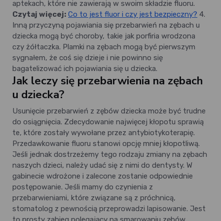
aptekach, które nie zawierają w swoim składzie fluoru.
Czytaj więcej:
Co to jest fluor i czy jest bezpieczny?
4.
Inną przyczyną pojawiania się przebarwień na zębach u
dziecka mogą być choroby, takie jak porfiria wrodzona
czy żółtaczka. Plamki na zębach mogą być pierwszym
sygnałem, że coś się dzieje i nie powinno się
bagatelizować ich pojawiania się u dziecka.
Jak leczy się przebarwienia na zębach
u dziecka?
Usunięcie przebarwień z zębów dziecka może być trudne
do osiągnięcia. Zdecydowanie najwięcej kłopotu sprawią
te, które zostały wywołane przez antybiotykoterapię.
Przedawkowanie fluoru stanowi opcję mniej kłopotliwą.
Jeśli jednak dostrzeżemy tego rodzaju zmiany na zębach
naszych dzieci, należy udać się z nimi do dentysty. W
gabinecie wdrożone i zalecone zostanie odpowiednie
postępowanie. Jeśli mamy do czynienia z
przebarwieniami, które związane są z próchnicą,
stomatolog z pewnością przeprowadzi lapisowanie. Jest
to prosty zabieg polegający na smarowaniu zębów