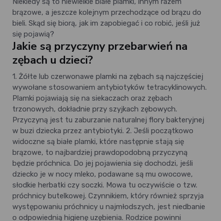
Niekiedy są to niewielkie białe plamki, innym razem
brązowe, a jeszcze kolejnym przechodzące od brązu do
bieli. Skąd się biorą, jak im zapobiegać i co robić, jeśli już
się pojawią?
Jakie są przyczyny przebarwień na
zębach u dzieci?
1. Żółte lub czerwonawe plamki na zębach są najczęściej
wywołane stosowaniem antybiotyków tetracyklinowych.
Plamki pojawiają się na siekaczach oraz zębach
trzonowych, dokładnie przy szyjkach zębowych.
Przyczyną jest tu zaburzanie naturalnej flory bakteryjnej
w buzi dziecka przez antybiotyki. 2. Jeśli początkowo
widoczne są białe plamki, które następnie stają się
brązowe, to najbardziej prawdopodobną przyczyną
będzie próchnica. Do jej pojawienia się dochodzi, jeśli
dziecko je w nocy mleko, podawane są mu owocowe,
słodkie herbatki czy soczki. Mowa tu oczywiście o tzw.
próchnicy butelkowej. Czynnikiem, który również sprzyja
występowaniu próchnicy u najmłodszych, jest niedbanie
o odpowiednią higienę uzębienia. Rodzice powinni