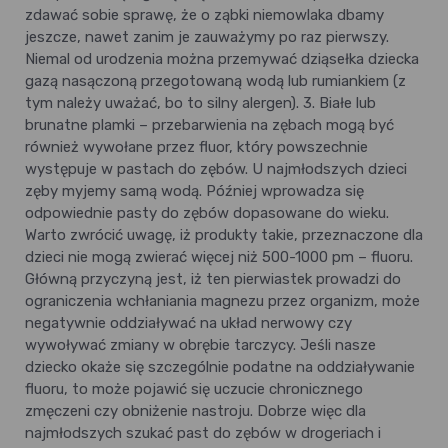
zdawać sobie sprawę, że o ząbki niemowlaka dbamy
jeszcze, nawet zanim je zauważymy po raz pierwszy.
Niemal od urodzenia można przemywać dziąsełka dziecka
gazą nasączoną przegotowaną wodą lub rumiankiem (z
tym należy uważać, bo to silny alergen). 3. Białe lub
brunatne plamki – przebarwienia na zębach mogą być
również wywołane przez fluor, który powszechnie
występuje w pastach do zębów. U najmłodszych dzieci
zęby myjemy samą wodą. Później wprowadza się
odpowiednie pasty do zębów dopasowane do wieku.
Warto zwrócić uwagę, iż produkty takie, przeznaczone dla
dzieci nie mogą zwierać więcej niż 500-1000 pm – fluoru.
Główną przyczyną jest, iż ten pierwiastek prowadzi do
ograniczenia wchłaniania magnezu przez organizm, może
negatywnie oddziaływać na układ nerwowy czy
wywoływać zmiany w obrębie tarczycy. Jeśli nasze
dziecko okaże się szczególnie podatne na oddziaływanie
fluoru, to może pojawić się uczucie chronicznego
zmęczeni czy obniżenie nastroju. Dobrze więc dla
najmłodszych szukać past do zębów w drogeriach i