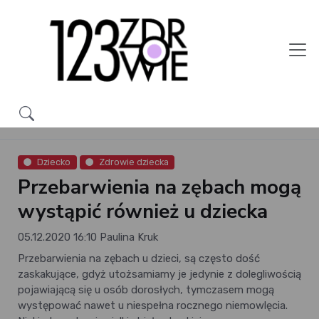
Dziecko
Zdrowie dziecka
Przebarwienia na zębach mogą
wystąpić również u dziecka
05.12.2020 16:10
Paulina Kruk
Przebarwienia na zębach u dzieci, są często dość
zaskakujące, gdyż utożsamiamy je jedynie z dolegliwością
pojawiającą się u osób dorosłych, tymczasem mogą
występować nawet u niespełna rocznego niemowlęcia.