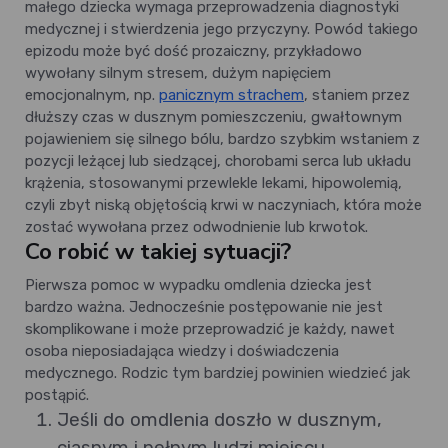
małego dziecka wymaga przeprowadzenia diagnostyki
medycznej i stwierdzenia jego przyczyny. Powód takiego
epizodu może być dość prozaiczny, przykładowo
wywołany silnym stresem, dużym napięciem
emocjonalnym, np.
panicznym strachem
, staniem przez
dłuższy czas w dusznym pomieszczeniu, gwałtownym
pojawieniem się silnego bólu, bardzo szybkim wstaniem z
pozycji leżącej lub siedzącej, chorobami serca lub układu
krążenia, stosowanymi przewlekle lekami, hipowolemią,
czyli zbyt niską objętością krwi w naczyniach, która może
zostać wywołana przez odwodnienie lub krwotok.
Co robić w takiej sytuacji?
Pierwsza pomoc w wypadku omdlenia dziecka jest
bardzo ważna. Jednocześnie postępowanie nie jest
skomplikowane i może przeprowadzić je każdy, nawet
osoba nieposiadająca wiedzy i doświadczenia
medycznego. Rodzic tym bardziej powinien wiedzieć jak
postąpić.
Jeśli do omdlenia doszło w dusznym,
ciasnym i pełnym ludzi miejscu,