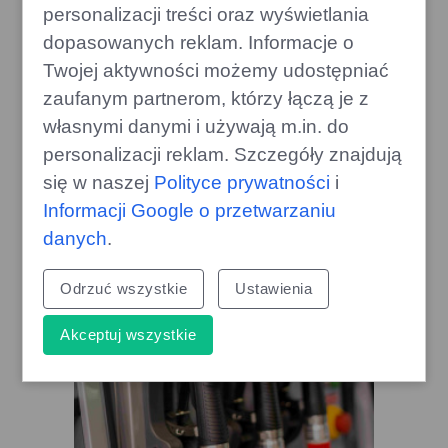
personalizacji treści oraz wyświetlania
dopasowanych reklam. Informacje o
Twojej aktywności możemy udostępniać
zaufanym partnerom, którzy łączą je z
Przyszłość gier XBOX na Steamie:
własnymi danymi i używają m.in. do
Microsoft analizuje strategię
personalizacji reklam. Szczegóły znajdują
gamecorner.pl
się w naszej
Polityce prywatności
i
Informacji Google o przetwarzaniu
danych
.
Odrzuć wszystkie
Ustawienia
Akceptuj wszystkie