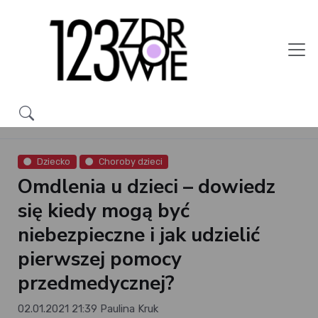
Dziecko
Choroby dzieci
Omdlenia u dzieci – dowiedz
się kiedy mogą być
niebezpieczne i jak udzielić
pierwszej pomocy
przedmedycznej?
02.01.2021 21:39
Paulina Kruk