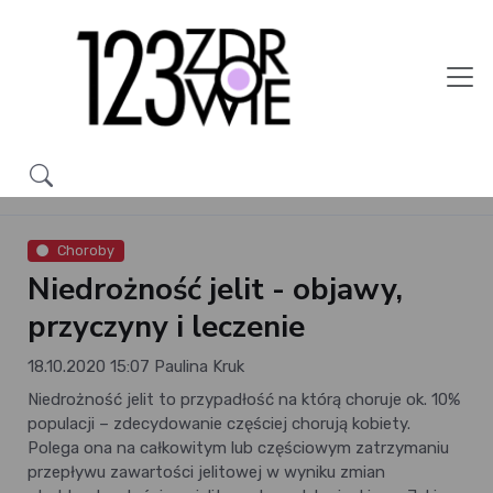
Choroby
Niedrożność jelit - objawy,
przyczyny i leczenie
18.10.2020 15:07
Paulina Kruk
Niedrożność jelit to przypadłość na którą choruje ok. 10%
populacji – zdecydowanie częściej chorują kobiety.
Polega ona na całkowitym lub częściowym zatrzymaniu
przepływu zawartości jelitowej w wyniku zmian