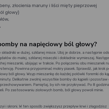
eny, złocienia maruny i liści mięty pieprzowej
ból głowy)
ałów,
,
bomby na napięciowy ból głowy?
kładniki w dużej, szklanej misce. Ubij je dobrze, a następnie od
migdałów do małej, szklanej miseczki i dokładnie wymieszaj. Następ
hej mieszanki, ubijając w trakcie. Po połączeniu obu mieszanek n
nsystencję. Powinna przypominać mokry piasek. Sprawdź, jak krok 
owy ból głowy. Wsyp mieszankę do każdej połówki foremki do kąpi
 minuty. Delikatnie zwolnij wszystkie bomby do kąpieli i pozostaw
 przechowywaniem. Pamiętaj, by ich nie przykrywać. Po 8 godzin
ieli. Po zastosowaniu ziołowych bomb, ból głowy powoli minie.
i i skroni. W ten sposób zwiększysz przepływ krwi i złagodzisz