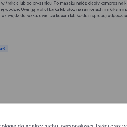
 trakcie lub po prysznicu. Po masażu nałóż ciepły kompres na ka
wodzie. Owiń ją wokół karku lub ułóż na ramionach na kilka minu
raz wejdź do łóżka, owiń się kocem lub kołdrą i spróbuj odpocząć
uły)
logie do analizy ruchu, personalizacji treści oraz