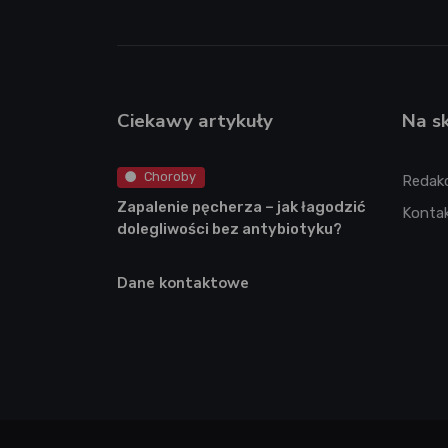
Ciekawy artykuły
Na s
Choroby
Redak
Zapalenie pęcherza – jak łagodzić
Konta
dolegliwości bez antybiotyku?
Dane kontaktowe