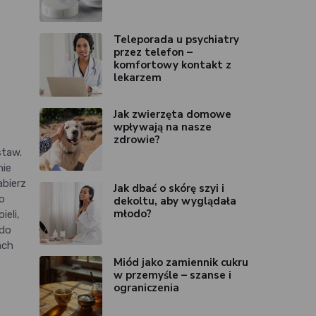
Teleporada u psychiatry
przez telefon –
komfortowy kontakt z
lekarzem
Jak zwierzęta domowe
wpływają na nasze
zdrowie?
staw.
nie
abierz
Jak dbać o skórę szyi i
po
dekoltu, aby wyglądała
młodo?
eli,
 do
ach
Miód jako zamiennik cukru
w przemyśle – szanse i
ograniczenia