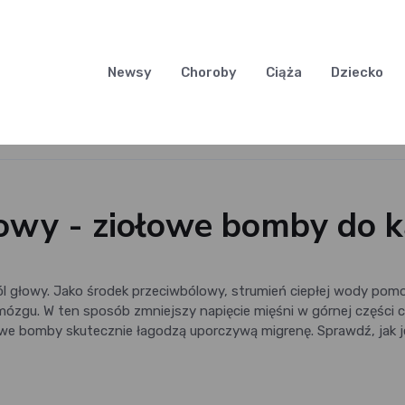
Newsy
Choroby
Ciąża
Dziecko
owy - ziołowe bomby do ką
ól głowy. Jako środek przeciwbólowy, strumień ciepłej wody pom
zgu. W ten sposób zmniejszy napięcie mięśni w górnej części ci
owe bomby skutecznie łagodzą uporczywą migrenę. Sprawdź, jak j