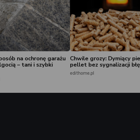
posób na ochronę garażu
Chwile grozy: Dymiący pie
gocią – tani i szybki
pellet bez sygnalizacji b
edithome.pl
l