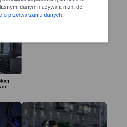
Crewe: muzyczna innowacja na
drodze
łasnymi danymi i używają m.in. do
le o przetwarzaniu danych
.
gazoo.pl
kiej
nym