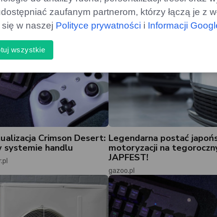
dostępniać zaufanym partnerom, którzy łączą je z w
ą się w naszej
Polityce prywatności
i
Informacji Goog
tuj wszystkie
ualizacja Crimson Desert:
Legendarna postać japońs
 systemie handlu
motoryzacji na tegorocz
JAPFEST!
.pl
gazoo.pl