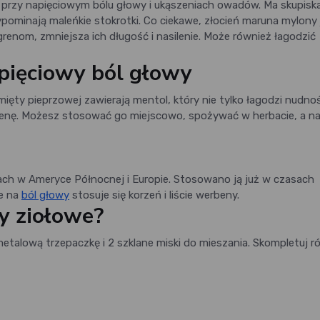
 przy napięciowym bólu głowy i ukąszeniach owadów. Ma skupisk
ypominają maleńkie stokrotki. Co ciekawe, złocień maruna mylony 
renom, zmniejsza ich długość i nasilenie. Może również łagodzić
pięciowy ból głowy
ięty pieprzowej zawierają mentol, który nie tylko łagodzi nudnośc
renę. Możesz stosować go miejscowo, spożywać w herbacie, a n
nach w Ameryce Północnej i Europie. Stosowano ją już w czasach
ie na
ból głowy
stosuje się korzeń i liście werbeny.
y ziołowe?
1 metalową trzepaczkę i 2 szklane miski do mieszania. Skompletuj 