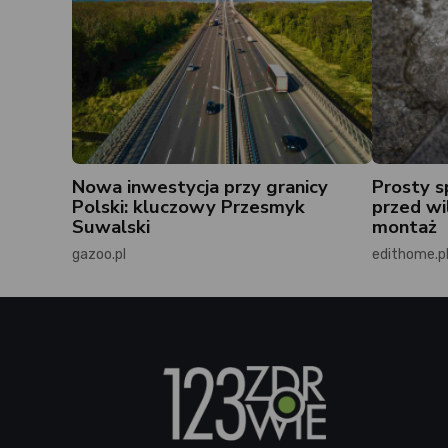
Nowa inwestycja przy granicy
Prosty s
Polski: kluczowy Przesmyk
przed wil
Suwalski
montaż
gazoo.pl
edithome.p