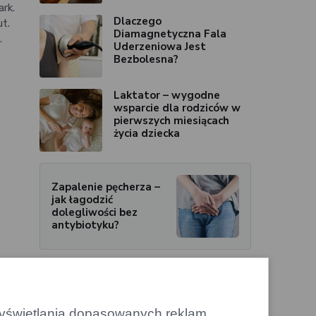
rk.
Dlaczego
t.
Diamagnetyczna Fala
.
Uderzeniowa Jest
Bezbolesna?
Laktator – wygodne
wsparcie dla rodziców w
pierwszych miesiącach
życia dziecka
Zapalenie pęcherza –
jak łagodzić
dolegliwości bez
antybiotyku?
Pierwszy elektryczny Bentley z
 wyświetlania dopasowanych reklam.