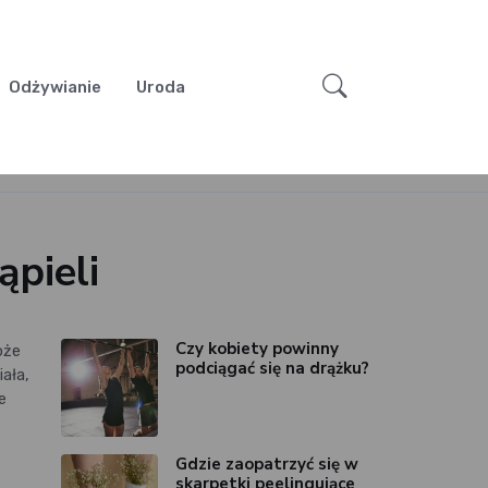
Odżywianie
Uroda
pieli
Czy kobiety powinny
oże
podciągać się na drążku?
ała,
e
Gdzie zaopatrzyć się w
skarpetki peelingujące