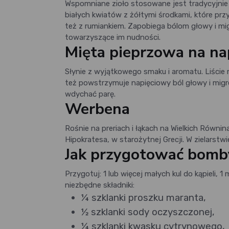
Wspomniane zioło stosowane jest tradycyjnie
białych kwiatów z żółtymi środkami, które prz
też z rumiankiem. Zapobiega bólom głowy i mig
towarzyszące im nudności.
Mięta pieprzowa na na
Słynie z wyjątkowego smaku i aromatu. Liście m
też powstrzymuje napięciowy ból głowy i mig
wdychać parę.
Werbena
Rośnie na preriach i łąkach na Wielkich Równi
Hipokratesa, w starożytnej Grecji. W zielarstw
Jak przygotować bomb
Przygotuj: 1 lub więcej małych kul do kąpieli, 
niezbędne składniki:
¼ szklanki proszku maranta,
½ szklanki sody oczyszczonej,
¼ szklanki kwasku cytrynowego,