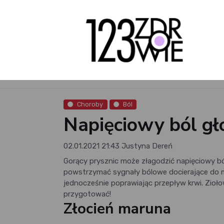
Choroby
Ból
Napięciowy ból gł
02.01.2021 21:43
Justyna Dereń
Gorący prysznic może złagodzić napięciowy b
powstrzymać sygnały bólowe docierające do mó
jednocześnie poprawiając przepływ krwi. Zioł
przygotować!
Złocień maruna