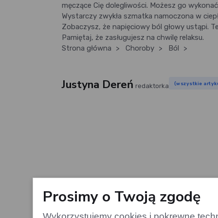
męczące Cię dolegliwości. Możesz go wykonać w
Wystarczy zwykła szmatka namoczona w ciepłej 
Zobaczysz, że napięciowy ból głowy ustąpi. Te
Pamiętaj, że zasługujesz na chwilę relaksu.
Strona główna
>
Choroby
>
Ból
>
Justyna Dereń
(wszystkie artyk
redaktorka
Prosimy o Twoją zgodę
Wykorzystujemy cookies i pokrewne techno