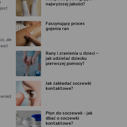
a
najwyższej jakości?
jest
Fascynujący proces
gojenia ran
i, ale
awet
Rany i zranienia u dzieci –
jak udzielać dziecku
pierwszej pomocy?
Jak zakładać soczewki
kontaktowe?
również
Płyn do soczewek - jak
dbać o soczewki
kontaktowe?