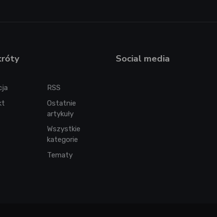
króty
Social media
cja
RSS
kt
Ostatnie
artykuły
Wszystkie
kategorie
Tematy