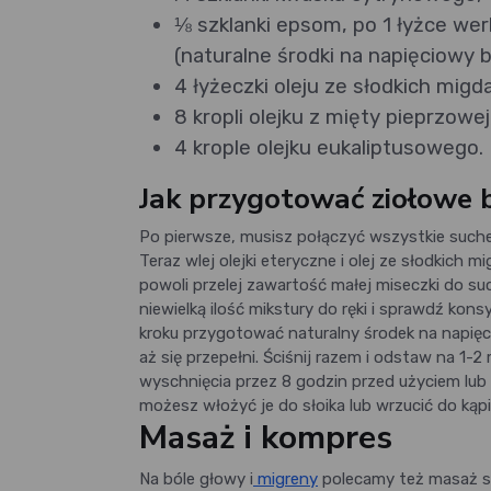
⅛ szklanki epsom, po 1 łyżce werb
(naturalne środki na napięciowy 
4 łyżeczki oleju ze słodkich migd
8 kropli olejku z mięty pieprzowej
4 krople olejku eukaliptusowego.
Jak przygotować ziołowe 
Po pierwsze, musisz połączyć wszystkie suche s
Teraz wlej olejki eteryczne i olej ze słodkich 
powoli przelej zawartość małej miseczki do suc
niewielką ilość mikstury do ręki i sprawdź ko
kroku przygotować naturalny środek na napięci
aż się przepełni. Ściśnij razem i odstaw na 1-2
wyschnięcia przez 8 godzin przed użyciem lub
możesz włożyć je do słoika lub wrzucić do kąp
Masaż i kompres
Na bóle głowy i
migreny
polecamy też masaż szy