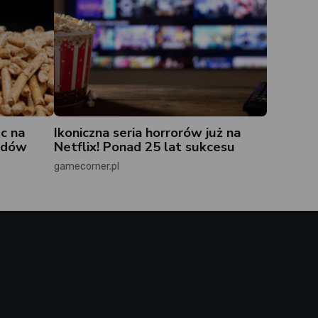
c na
Ikoniczna seria horrorów już na
łędów
Netflix! Ponad 25 lat sukcesu
gamecorner.pl