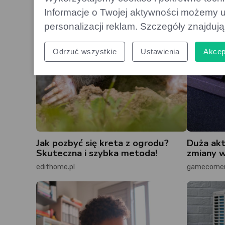
Informacje o Twojej aktywności możemy u
personalizacji reklam. Szczegóły znajduj
Odrzuć wszystkie
Ustawienia
Akcep
Jak pozbyć się kreta z ogrodu?
Duża akt
Skuteczna i szybka metoda!
zmiany w
edithome.pl
gamecorner