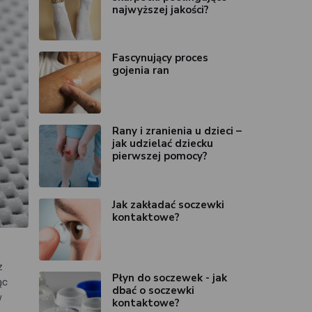
najwyższej jakości?
Fascynujący proces
gojenia ran
Rany i zranienia u dzieci –
jak udzielać dziecku
pierwszej pomocy?
Jak zakładać soczewki
kontaktowe?
z
Płyn do soczewek - jak
ąc
dbać o soczewki
w
kontaktowe?