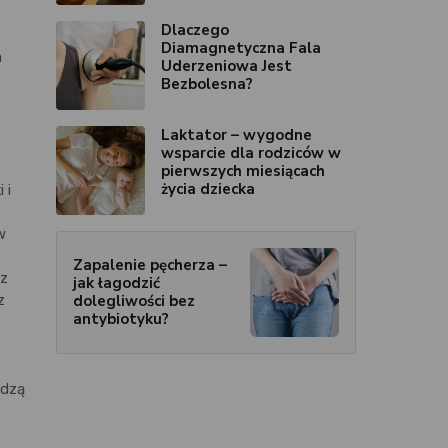
Dlaczego
Diamagnetyczna Fala
a
Uderzeniowa Jest
Bezbolesna?
Laktator – wygodne
wsparcie dla rodziców w
pierwszych miesiącach
życia dziecka
 i
w
e
Zapalenie pęcherza –
sz
jak łagodzić
dolegliwości bez
z
antybiotyku?
odzą