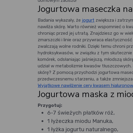
domowym zaciszu!
Jogurtowa maseczka na
Badania wykazały, że
jogurt
zwiększa i zatrzy
nawilża skórę. Warto również wspomnieć o kw
chroniąc przed jej utratą. Znajdziesz go w w
zmarszczki i linie oraz przywraca elastycznoś
zwalczają wolne rodniki. Dzięki temu chroni 
hydroksykwasów, w związku z tym skuteczni
komórek, odsłaniając jaśniejszą, młodszą skór
udział w metabolizmie kwasów tłuszczowych.
skórę? Z pomocą przychodzi jogurtowa masecz
przedwczesnemu starzeniu, a także zmniejsza 
Wyjątkowe nawilżenie cery kwasem hialurono
Jogurtowa maska z mio
Przygotuj:
6-7 świeżych płatków róż,
1 łyżeczka miodu Manuka,
1 łyżka jogurtu naturalnego,