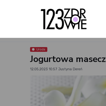
Uroda
Jogurtowa maseczk
12.05.2023 10:57
Justyna Dereń