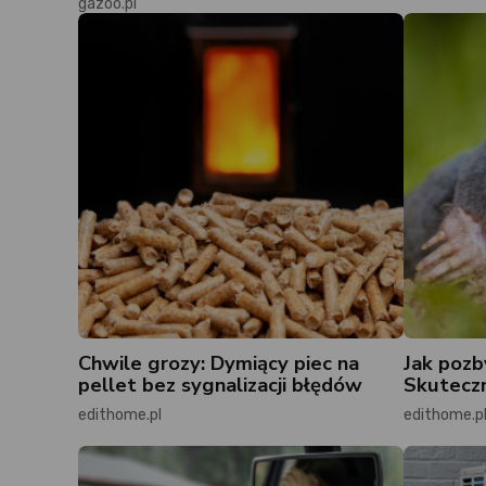
gazoo.pl
Chwile grozy: Dymiący piec na
Jak pozb
pellet bez sygnalizacji błędów
Skuteczn
edithome.pl
edithome.p