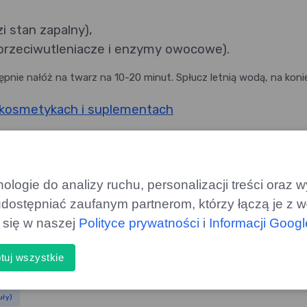
i stan zapalny),
przeciwutleniacze i enzymy owocowe).
ępnie nałóż na twarz na 10-20 minut. Spłucz letnią wodą, na koni
 kosmetykach i suplementach
MATERIAŁY PARTNERA
dukty chwilowo niedostępne.
logie do analizy ruchu, personalizacji treści oraz
dostępniać zaufanym partnerom, którzy łączą je z w
MATERIAŁY PARTNERA
ą się w naszej
Polityce prywatności
i
Informacji Goog
tuj wszystkie
uły)