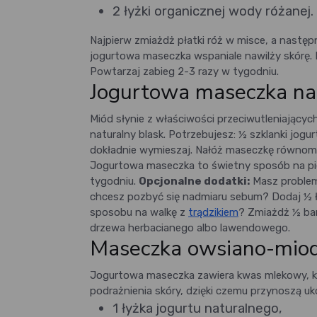
2 łyżki organicznej wody różanej.
Najpierw zmiażdż płatki róż w misce, a nastę
jogurtowa maseczka wspaniale nawilży skórę. N
Powtarzaj zabieg 2-3 razy w tygodniu.
Jogurtowa maseczka na
Miód słynie z właściwości przeciwutleniający
naturalny blask. Potrzebujesz: ½ szklanki jogur
dokładnie wymieszaj. Nałóż maseczkę równomier
Jogurtowa maseczka to świetny sposób na pie
tygodniu.
Opcjonalne dodatki:
Masz problem
chcesz pozbyć się nadmiaru sebum? Dodaj ½ łyż
sposobu na walkę z
trądzikiem
? Zmiażdż ½ ban
drzewa herbacianego albo lawendowego.
Maseczka owsiano-mio
Jogurtowa maseczka zawiera kwas mlekowy, któ
podrażnienia skóry, dzięki czemu przynoszą uko
1 łyżka jogurtu naturalnego,