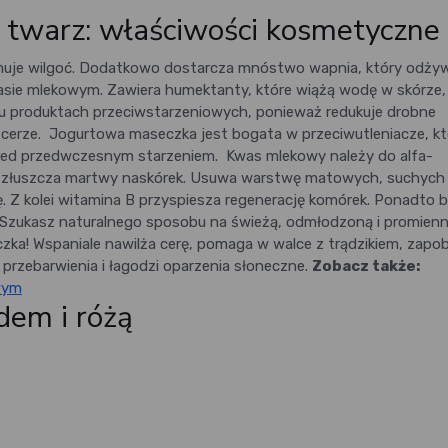
 twarz: właściwości kosmetyczne
muje wilgoć. Dodatkowo dostarcza mnóstwo wapnia, który odżywi
asie mlekowym. Zawiera humektanty, które wiążą wodę w skórze,
ielu produktach przeciwstarzeniowych, ponieważ redukuje drobne
ć cerze. Jogurtowa maseczka jest bogata w przeciwutleniacze, kt
przed przedwczesnym starzeniem.
Kwas mlekowy należy do alfa-
e złuszcza martwy naskórek. Usuwa warstwę matowych, suchych
ę. Z kolei witamina B przyspiesza regenerację komórek. Ponadto b
 Szukasz naturalnego sposobu na świeżą, odmłodzoną i promien
ka! Wspaniale nawilża cerę, pomaga w walce z trądzikiem, zapo
przebarwienia i łagodzi oparzenia słoneczne.
Zobacz także:
wym
dem i różą