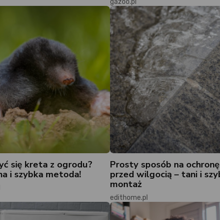
gazoo.pl
yć się kreta z ogrodu?
Prosty sposób na ochronę
a i szybka metoda!
przed wilgocią – tani i szy
montaż
l
edithome.pl