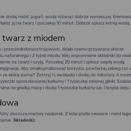
pnie dodaj miód, jogurt, wodę różaną i dobrze wymieszaj. Kremow
ałóż ją na twarz i poczekaj 10 minut. Dobrze spłucz letnią wodą.
 twarz z miodem
ch i przeciwdrobnoustrojowych, dzięki czemu przywraca skórze
tu naturalnego i 2 łyżek miodu. Wlej wspomniane składniki do miski
nie na twarz i szyję. Poczekaj 20 minut i spłucz ciepłą wodą.
lęgnację. Aby zmaksymalizować korzyści, powtarzaj zabieg raz 
 ze skórą suchą? Zetrzyj ½ awokado i dodaj do mikstury. A moż
eczki sproszkowanej kurkumy i 1 łyżeczkę zielonej glinki. Szuka
ana na gładką masę i dodaj 1 łyżeczkę kurkumy lub 1 kroplę oleju 
dowa
ry złuszcza martwy naskórek. Z kolei płatki owsiane i miód łag
jenie.
Składniki: