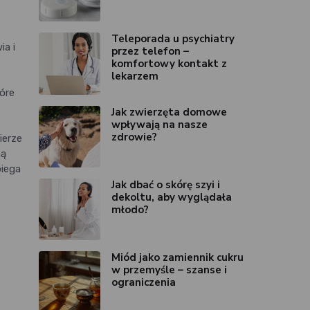
Teleporada u psychiatry
a i
przez telefon –
komfortowy kontakt z
lekarzem
óre
Jak zwierzęta domowe
wpływają na nasze
zdrowie?
ierze
ną
biega
Jak dbać o skórę szyi i
dekoltu, aby wyglądała
młodo?
Miód jako zamiennik cukru
w przemyśle – szanse i
ograniczenia