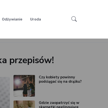
Odżywianie
Uroda
ka przepisów!
Czy kobiety powinny
podciągać się na drążku?
Gdzie zaopatrzyć się w
skarpetki peelingujące