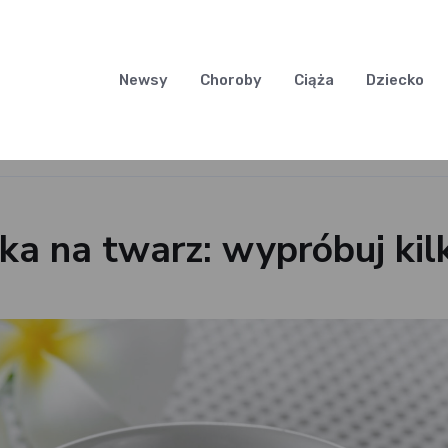
Newsy
Choroby
Ciąża
Dziecko
a na twarz: wypróbuj kil