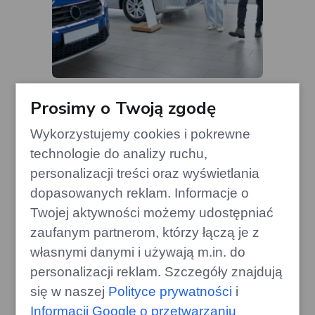
Volkswagen z napędem full
Prosimy o Twoją zgodę
hybrid: ceny i spalanie vs. Toyota
gazoo.pl
Wykorzystujemy cookies i pokrewne
technologie do analizy ruchu,
personalizacji treści oraz wyświetlania
dopasowanych reklam. Informacje o
Twojej aktywności możemy udostępniać
zaufanym partnerom, którzy łączą je z
własnymi danymi i używają m.in. do
personalizacji reklam. Szczegóły znajdują
się w naszej
Polityce prywatności
i
Informacji Google o przetwarzaniu