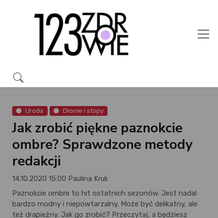
Uroda
Dłonie i stopy
Jak zrobić piękne paznokcie
ombre? Sprawdzone metody
redakcji
14.10.2020 15:00
Paulina Kruk
Paznokcie ombre to hit ostatnich sezonów. Jest nadal
bardzo modny i niepowtarzalny. Może być delikatny, ale
też drapieżny. Jak go zrobić? Przeczytaj, a będziesz