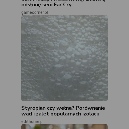
odsłonę serii Far Cry
gamecorner.pl
Styropian czy wełna? Porównanie
wad i zalet popularnych izolacji
edithome.pl