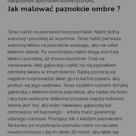
nasączonym spirytusem kosmetycznym).
Jak malować paznokcie ombre ?
Teraz nałóż na paznokcie bazę pod lakier. Nałóż jedną
warstwę i poczekaj aż wyschnie. Teraz nałóż pierwszą
warstwę lakieru na paznokcie uważając, aby nie zalać
lakierem skórek. Po wyschnięciu nałóż drugą warstwę
lakieru i poczekaj, aż znowu wyschnie. Czas na
cieniowanie. Weź gąbeczkę i nałóż na nią pędzelkiem
odrobinę lakieru w innym kolorze. Gąbką postaraj się
najpierw rozprowadzić lakier go na kartce papieru, aby
pozbyć się jego nadmiaru. Teraz szybkimi ruchami dotykaj
gąbeczką z lakierem końca paznokcia, aby nadać mu kolor,
i aby było widoczne delikatne przejście między kolorami.
Ważne jest też, aby kolor nakładany gąbeczką był
ciemniejszy od bazowego – wtedy masz gwarancję
udanego manicure. Postępuj tak z każdym paznokciem.
Na koniec po wyschnięciu paznokci nałóż na nie lakier
nawierzchniowy i daj im około 20 minut, aby lakier się