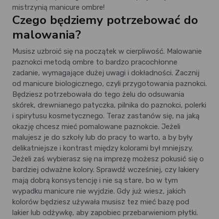
mistrzynią manicure ombre!
Czego będziemy potrzebować do
malowania?
Musisz uzbroić się na początek w cierpliwość. Malowanie
paznokci metodą ombre to bardzo pracochłonne
zadanie, wymagające dużej uwagi i dokładności. Zacznij
od manicure biologicznego, czyli przygotowania paznokci.
Będziesz potrzebowała do tego żelu do odsuwania
skórek, drewnianego patyczka, pilnika do paznokci, polerki
i spirytusu kosmetycznego. Teraz zastanów się, na jaką
okazję chcesz mieć pomalowane paznokcie. Jeżeli
malujesz je do szkoły lub do pracy to warto, a by były
delikatniejsze i kontrast między kolorami był mniejszy.
Jeżeli zaś wybierasz się na imprezę możesz pokusić się o
bardziej odważne kolory. Sprawdź wcześniej, czy lakiery
mają dobrą konsystencję i nie są stare, bo w tym
wypadku manicure nie wyjdzie. Gdy już wiesz, jakich
kolorów będziesz używała musisz tez mieć bazę pod
lakier lub odżywkę, aby zapobiec przebarwieniom płytki.