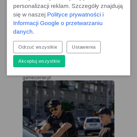
personalizacji reklam. Szczegóły znajdują
się w naszej
Polityce prywatności
i
Informacji Google o przetwarzaniu
danych
.
Odrzuć wszystkie
Ustawienia
Akceptuj wszystkie
Ikoniczna seria horrorów już na
Netflix! Ponad 25 lat sukcesu
gamecorner.pl