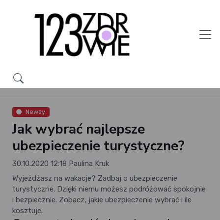
Newsy
Jak wybrać najlepsze
ubezpieczenie turystyczne?
30.10.2020 12:18
Paulina Kruk
Wyjeżdżasz na wakacje? Zadbaj o ubezpieczenie
turystyczne. Dzięki niemu możesz podróżować spokojnie
i bezpiecznie. Zobacz, jakie ubezpieczenie wybrać i ile
kosztuje.