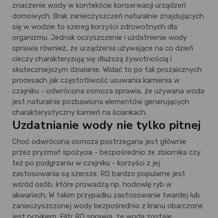
znaczenie wody w kontekście konserwacji urządzeń
domowych. Brak zanieczyszczeń naturalnie znajdujących
się w wodzie to szereg korzyści zdrowotnych dla
organizmu. Jednak oczyszczenie i uzdatnienie wody
sprawia również, że urządzenia używające na co dzień
cieczy charakteryzują się dłuższą żywotnością i
skuteczniejszym działanie. Widać to po tak prozaicznych
procesach jak częstotliwość usuwania kamienia w
czajniku - odwrócona osmoza sprawia, że używana woda
jest naturalnie pozbawiona elementów generujących
charakterystyczny kamień na ściankach.
Uzdatnianie wody nie tylko pitnej
Choć odwrócona osmoza postrzegana jest głównie
przez pryzmat spożycia - bezpośrednio ze zbiornika czy
też po podgrzaniu w czajniku - korzyści z jej
zastosowania są szersze. RO bardzo popularne jest
wśród osób, które prowadzą np. hodowlę ryb w
akwariach. W takim przypadku zastosowanie twardej lub
zanieczyszczonej wody bezpośrednio z kranu obarczone
jest ryzykiem. Filtr RO sprawia, że woda zostaje