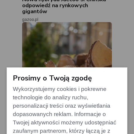
odpowiedź na rynkowych
gigantów
gazoo.pl
Prosimy o Twoją zgodę
Wykorzystujemy cookies i pokrewne
technologie do analizy ruchu,
personalizacji treści oraz wyświetlania
dopasowanych reklam. Informacje o
Drewno, których lepiej unikać w
Twojej aktywności możemy udostępniać
kominku – mogą uszkodzić komin
zaufanym partnerom, którzy łączą je z
edithome.pl