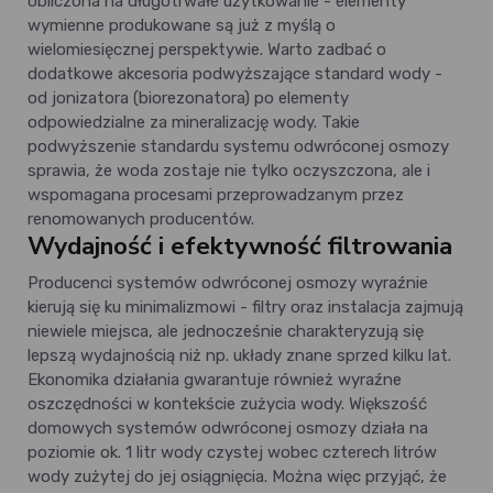
obliczona na długotrwałe użytkowanie - elementy
wymienne produkowane są już z myślą o
wielomiesięcznej perspektywie. Warto zadbać o
dodatkowe akcesoria podwyższające standard wody -
od jonizatora (biorezonatora) po elementy
odpowiedzialne za mineralizację wody. Takie
podwyższenie standardu systemu odwróconej osmozy
sprawia, że woda zostaje nie tylko oczyszczona, ale i
wspomagana procesami przeprowadzanym przez
renomowanych producentów.
Wydajność i efektywność filtrowania
Producenci systemów odwróconej osmozy wyraźnie
kierują się ku minimalizmowi - filtry oraz instalacja zajmują
niewiele miejsca, ale jednocześnie charakteryzują się
lepszą wydajnością niż np. układy znane sprzed kilku lat.
Ekonomika działania gwarantuje również wyraźne
oszczędności w kontekście zużycia wody. Większość
domowych systemów odwróconej osmozy działa na
poziomie ok. 1 litr wody czystej wobec czterech litrów
wody zużytej do jej osiągnięcia. Można więc przyjąć, że