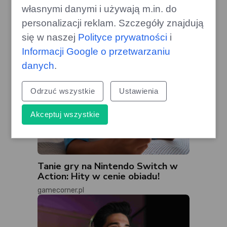
własnymi danymi i używają m.in. do
personalizacji reklam. Szczegóły znajdują
się w naszej
Polityce prywatności
i
Informacji Google o przetwarzaniu
danych
.
Odrzuć wszystkie
Ustawienia
Akceptuj wszystkie
Tanie gry na Nintendo Switch w
Action: Hity w cenie obiadu!
gamecorner.pl