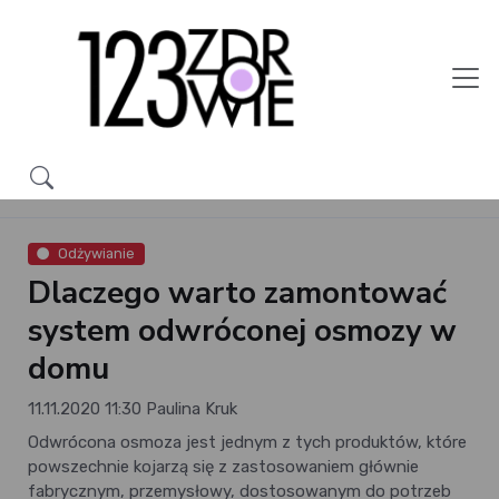
Odżywianie
Dlaczego warto zamontować
system odwróconej osmozy w
domu
11.11.2020 11:30
Paulina Kruk
Odwrócona osmoza jest jednym z tych produktów, które
powszechnie kojarzą się z zastosowaniem głównie
fabrycznym, przemysłowy, dostosowanym do potrzeb