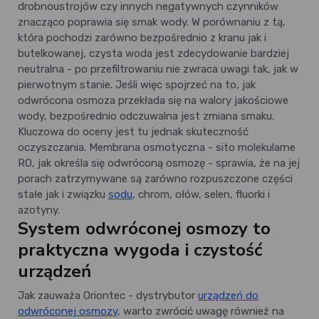
drobnoustrojów czy innych negatywnych czynników
znacząco poprawia się smak wody. W porównaniu z tą,
która pochodzi zarówno bezpośrednio z kranu jak i
butelkowanej, czysta woda jest zdecydowanie bardziej
neutralna - po przefiltrowaniu nie zwraca uwagi tak, jak w
pierwotnym stanie. Jeśli więc spojrzeć na to, jak
odwrócona osmoza przekłada się na walory jakościowe
wody, bezpośrednio odczuwalna jest zmiana smaku.
Kluczowa do oceny jest tu jednak skuteczność
oczyszczania. Membrana osmotyczna - sito molekularne
RO, jak określa się odwróconą osmozę - sprawia, że na jej
porach zatrzymywane są zarówno rozpuszczone części
stałe jak i związku
sodu
, chrom, ołów, selen, fluorki i
azotyny.
System odwróconej osmozy to
praktyczna wygoda i czystość
urządzeń
Jak zauważa Oriontec - dystrybutor
urządzeń do
odwróconej osmozy
, warto zwrócić uwagę również na