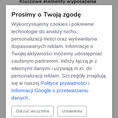
Kluczowe elementy wyposażenia
gazoo.pl
Prosimy o Twoją zgodę
Wykorzystujemy cookies i pokrewne
technologie do analizy ruchu,
personalizacji treści oraz wyświetlania
dopasowanych reklam. Informacje o
Twojej aktywności możemy udostępniać
zaufanym partnerom, którzy łączą je z
własnymi danymi i używają m.in. do
personalizacji reklam. Szczegóły znajdują
się w naszej
Polityce prywatności
i
Informacji Google o przetwarzaniu
Kierowca z Pendżabu zagubiony
danych
.
przy średniowiecznym zamku: jak
to się stało?
Odrzuć wszystkie
Ustawienia
gazoo.pl