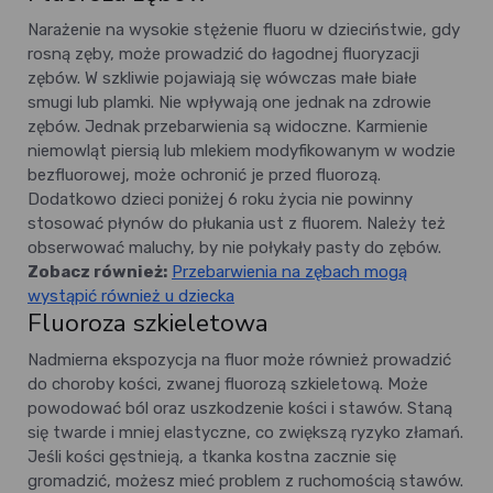
Narażenie na wysokie stężenie fluoru w dzieciństwie, gdy
rosną zęby, może prowadzić do łagodnej fluoryzacji
zębów. W szkliwie pojawiają się wówczas małe białe
smugi lub plamki. Nie wpływają one jednak na zdrowie
zębów. Jednak przebarwienia są widoczne.
Karmienie
niemowląt piersią lub mlekiem modyfikowanym w wodzie
bezfluorowej, może ochronić je przed fluorozą.
Dodatkowo dzieci poniżej 6 roku życia nie powinny
stosować płynów do płukania ust z fluorem. Należy też
obserwować maluchy, by nie połykały pasty do zębów.
Zobacz również:
Przebarwienia na zębach mogą
wystąpić również u dziecka
Fluoroza szkieletowa
Nadmierna ekspozycja na fluor może również prowadzić
do choroby kości, zwanej fluorozą szkieletową. Może
powodować ból oraz uszkodzenie kości i stawów. Staną
się twarde i mniej elastyczne, co zwiększą ryzyko złamań.
Jeśli kości gęstnieją, a tkanka kostna zacznie się
gromadzić, możesz mieć problem z ruchomością stawów.