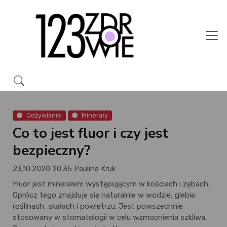
Odżywianie
Minerały
Co to jest fluor i czy jest
bezpieczny?
23.10.2020 20:35
Paulina Kruk
Fluor jest minerałem występującym w kościach i zębach.
Oprócz tego znajduje się naturalnie w wodzie, glebie,
roślinach, skałach i powietrzu. Jest powszechnie
stosowany w stomatologii w celu wzmocnienia szkliwa.