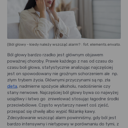
(Ból głowy - kiedy należy wszcząć alarm? : fot. elements.envato.com
Ból głowy bardzo rzadko jest głównym objawem
poważnej choroby. Prawie każdego z nas od czasu do
czasu boli głowa, statystycznie analizując najczęściej
jest on spowodowany nie groźnym schorzeniem ale np.
złym trybem życia. Głównymi przyczynami są np. zła
dieta
, nadmierne spożycie alkoholu, nadciśnienie czy
stany nerwowe. Najczęściej ból głowy bywa co najwyżej
uciążliwy i łatwo go zniwelować stosując łagodne środki
przeciwbólowe. Często wystarczy nawet coś zjeść,
przespać się chwilę albo wypić filiżankę kawy.
Zdecydowanie wszcząć alarm powinniśmy, gdy ból jest
bardzo intensywny i nietypowy w porównaniu do tymi, z