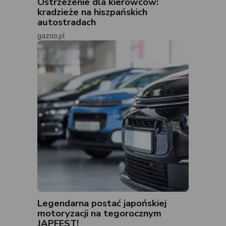
Ostrzeżenie dla kierowców:
kradzieże na hiszpańskich
autostradach
gazoo.pl
Legendarna postać japońskiej
motoryzacji na tegorocznym
JAPFEST!