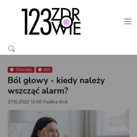
Choroby
Ból
Ból głowy - kiedy należy
wszcząć alarm?
21.10.2022 12:08
Paulina Kruk