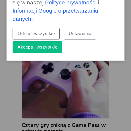
się w naszej
Polityce prywatności
i
Ceny benzyny Pb95 rosną:
Informacji Google o przetwarzaniu
prognozy na sierpień są
danych
.
niekorzystne
gazoo.pl
Odrzuć wszystkie
Ustawienia
Akceptuj wszystkie
Cztery gry znikną z Game Pass w
połowie sierpnia