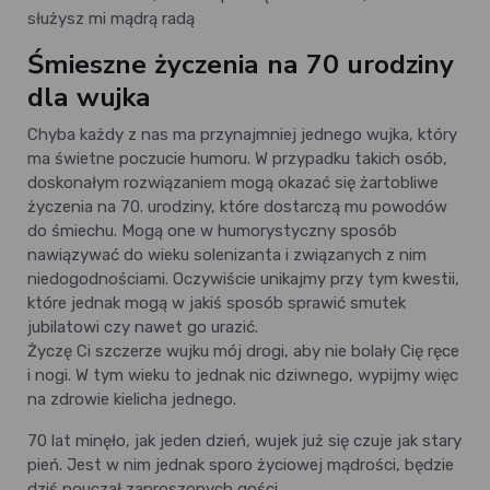
służysz mi mądrą radą
Śmieszne życzenia na 70 urodziny
dla wujka
Chyba każdy z nas ma przynajmniej jednego wujka, który
ma świetne poczucie humoru. W przypadku takich osób,
doskonałym rozwiązaniem mogą okazać się żartobliwe
życzenia na 70. urodziny, które dostarczą mu powodów
do śmiechu. Mogą one w humorystyczny sposób
nawiązywać do wieku solenizanta i związanych z nim
niedogodnościami. Oczywiście unikajmy przy tym kwestii,
które jednak mogą w jakiś sposób sprawić smutek
jubilatowi czy nawet go urazić.
Życzę Ci szczerze wujku mój drogi, aby nie bolały Cię ręce
i nogi. W tym wieku to jednak nic dziwnego, wypijmy więc
na zdrowie kielicha jednego.
70 lat minęło, jak jeden dzień, wujek już się czuje jak stary
pień. Jest w nim jednak sporo życiowej mądrości, będzie
dziś pouczał zaproszonych gości