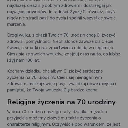
najdłużej, ciesz się dobrym zdrowiem i dostrzegaj jak
najwięcej powodów do radości. Życzę Ci również, abyś
nigdy nie stracił pasji do życia i spełnił wszystkie swoje
marzenia.
Drogi wujku, z okazji Twoich 70. urodzin chcę Ci życzyć
zdrowia i pomyślności. Niech słońce zawsze dla Ciebie
świeci, a smutki oraz zmartwienia odejdą w niepamięć.
Ciesz się ze swoich wnuków, znajduj czas na to, co lubisz
i żyj nam 100 lat.
Kochany dziadku, chciałbym Ci złożyć serdeczne
życzenia na 70. urodziny. Ciesz się nienagannym
zdrowiem, realizuj swoje pasje, zwiedzaj nowe miejsca i
pamiętaj, że Twoja wnuczka Cię bardzo kocha.
Religijne życzenia na 70 urodziny
W dniu 70. urodzin naszego taty, dziadka, męża lub
przyjaciela możemy złożyć mu także życzenia o
charakterze religijnym. Oczywiście pod warunkiem, że jest