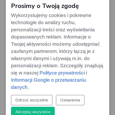
silniki w używanych autach
Prosimy o Twoją zgodę
gazoo.pl
Wykorzystujemy cookies i pokrewne
technologie do analizy ruchu,
personalizacji treści oraz wyświetlania
dopasowanych reklam. Informacje o
Twojej aktywności możemy udostępniać
zaufanym partnerom, którzy łączą je z
własnymi danymi i używają m.in. do
personalizacji reklam. Szczegóły znajdują
się w naszej
Polityce prywatności
i
Informacji Google o przetwarzaniu
danych
.
Styropian czy wełna? Porównanie
wad i zalet popularnych izolacji
Odrzuć wszystkie
Ustawienia
edithome.pl
Akceptuj wszystkie