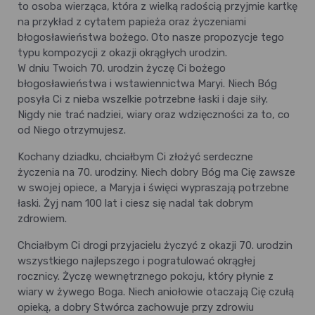
to osoba wierząca, która z wielką radością przyjmie kartkę
na przykład z cytatem papieża oraz życzeniami
błogosławieństwa bożego. Oto nasze propozycje tego
typu kompozycji z okazji okrągłych urodzin.
W dniu Twoich 70. urodzin życzę Ci bożego
błogosławieństwa i wstawiennictwa Maryi. Niech Bóg
posyła Ci z nieba wszelkie potrzebne łaski i daje siły.
Nigdy nie trać nadziei, wiary oraz wdzięczności za to, co
od Niego otrzymujesz.
Kochany dziadku, chciałbym Ci złożyć serdeczne
życzenia na 70. urodziny. Niech dobry Bóg ma Cię zawsze
w swojej opiece, a Maryja i święci wypraszają potrzebne
łaski. Żyj nam 100 lat i ciesz się nadal tak dobrym
zdrowiem.
Chciałbym Ci drogi przyjacielu życzyć z okazji 70. urodzin
wszystkiego najlepszego i pogratulować okrągłej
rocznicy. Życzę wewnętrznego pokoju, który płynie z
wiary w żywego Boga. Niech aniołowie otaczają Cię czułą
opieką, a dobry Stwórca zachowuje przy zdrowiu