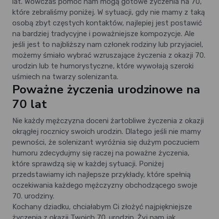
lat. Wówczas pomóc nam mogą gotowe życzenia na 70,
które zebraliśmy poniżej. W sytuacji, gdy nie mamy z taką
osobą zbyt częstych kontaktów, najlepiej jest postawić
na bardziej tradycyjne i poważniejsze kompozycje. Ale
jeśli jest to najbliższy nam członek rodziny lub przyjaciel,
możemy śmiało wybrać wzruszające życzenia z okazji 70.
urodzin lub te humorystyczne, które wywołają szeroki
uśmiech na twarzy solenizanta.
Poważne życzenia urodzinowe na
70 lat
Nie każdy mężczyzna doceni żartobliwe życzenia z okazji
okrągłej rocznicy swoich urodzin. Dlatego jeśli nie mamy
pewności, że solenizant wyróżnia się dużym poczuciem
humoru zdecydujmy się raczej na poważne życzenia,
które sprawdzą się w każdej sytuacji. Poniżej
przedstawiamy ich najlepsze przykłady, które spełnią
oczekiwania każdego mężczyzny obchodzącego swoje
70. urodziny.
Kochany dziadku, chciałabym Ci złożyć najpiękniejsze
życzenia z okazji Twoich 70. urodzin. Żyj nam jak