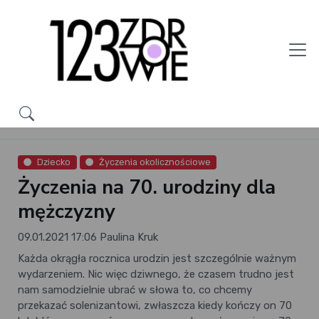
Dziecko
Życzenia okolicznościowe
Życzenia na 70. urodziny dla
mężczyzny
09.01.2021 17:06
Paulina Kruk
Każda okrągła rocznica urodzin jest szczególnie ważnym
wydarzeniem. Nic więc dziwnego, że czasem trudno jest
nam samodzielnie ubrać w słowa to, co chcemy
przekazać solenizantowi, zwłaszcza kiedy kończy on 70