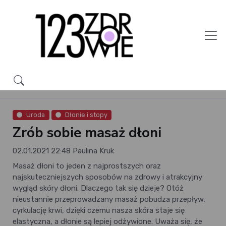
Uroda
Dłonie i stopy
Zrób sobie masaż dłoni
02.01.2021 22:48
Paulina Kruk
Masaż dłoni to jeden z najprostszych oraz
najskuteczniejszych sposobów na zdrowy i atrakcyjny
wygląd skóry dłoni. Dlaczego tak się dzieje? Otóż
nieustannie przeprowadzany masaż pobudza przepływ,
cyrkulację krwi, dzięki czemu nasza skóra staje się
elastyczna, a dłonie są lepiej odżywione. Uważa się, że