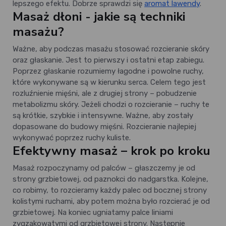
lepszego efektu. Dobrze sprawdzi się
aromat lawendy
.
Masaż dłoni - jakie są techniki
masażu?
Ważne, aby podczas masażu stosować rozcieranie skóry
oraz głaskanie. Jest to pierwszy i ostatni etap zabiegu.
Poprzez głaskanie rozumiemy łagodne i powolne ruchy,
które wykonywane są w kierunku serca. Celem tego jest
rozluźnienie mięśni, ale z drugiej strony – pobudzenie
metabolizmu skóry. Jeżeli chodzi o rozcieranie – ruchy te
są krótkie, szybkie i intensywne. Ważne, aby zostały
dopasowane do budowy mięśni. Rozcieranie najlepiej
wykonywać poprzez ruchy kuliste.
Efektywny masaż – krok po kroku
Masaż rozpoczynamy od palców – głaszczemy je od
strony grzbietowej, od paznokci do nadgarstka. Kolejne,
co robimy, to rozcieramy każdy palec od bocznej strony
kolistymi ruchami, aby potem można było rozcierać je od
grzbietowej. Na koniec ugniatamy palce liniami
zygzakowatymi od grzbietowej strony. Następnie