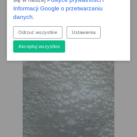
Informacji Google o przetwarzaniu
danych
.
Odrzuć wszystkie
Ustawienia
Kiedy ignorujesz awarie
klimatyzacji, koszty rosną nawet
do 5100 zł
Akceptuj wszystkie
gazoo.pl