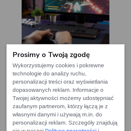
Gra, która zrewolucjonizowała
Prosimy o Twoją zgodę
kooperację, świętuje 10. rocznicę
Wykorzystujemy cookies i pokrewne
gamecorner.pl
technologie do analizy ruchu,
personalizacji treści oraz wyświetlania
dopasowanych reklam. Informacje o
Twojej aktywności możemy udostępniać
zaufanym partnerom, którzy łączą je z
własnymi danymi i używają m.in. do
personalizacji reklam. Szczegóły znajdują
się w naszej
Polityce prywatności
i