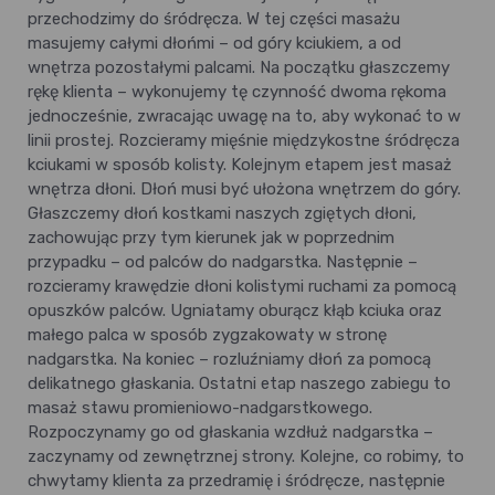
przechodzimy do śródręcza. W tej części masażu
masujemy całymi dłońmi – od góry kciukiem, a od
wnętrza pozostałymi palcami. Na początku głaszczemy
rękę klienta – wykonujemy tę czynność dwoma rękoma
jednocześnie, zwracając uwagę na to, aby wykonać to w
linii prostej. Rozcieramy mięśnie międzykostne śródręcza
kciukami w sposób kolisty. Kolejnym etapem jest masaż
wnętrza dłoni. Dłoń musi być ułożona wnętrzem do góry.
Głaszczemy dłoń kostkami naszych zgiętych dłoni,
zachowując przy tym kierunek jak w poprzednim
przypadku – od palców do nadgarstka. Następnie –
rozcieramy krawędzie dłoni kolistymi ruchami za pomocą
opuszków palców. Ugniatamy oburącz kłąb kciuka oraz
małego palca w sposób zygzakowaty w stronę
nadgarstka. Na koniec – rozluźniamy dłoń za pomocą
delikatnego głaskania. Ostatni etap naszego zabiegu to
masaż stawu promieniowo-nadgarstkowego.
Rozpoczynamy go od głaskania wzdłuż nadgarstka –
zaczynamy od zewnętrznej strony. Kolejne, co robimy, to
chwytamy klienta za przedramię i śródręcze, następnie