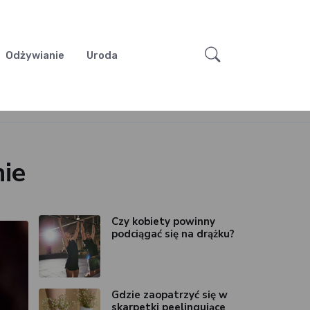
Odżywianie
Uroda
nie
Czy kobiety powinny
podciągać się na drążku?
Gdzie zaopatrzyć się w
skarpetki peelingujące