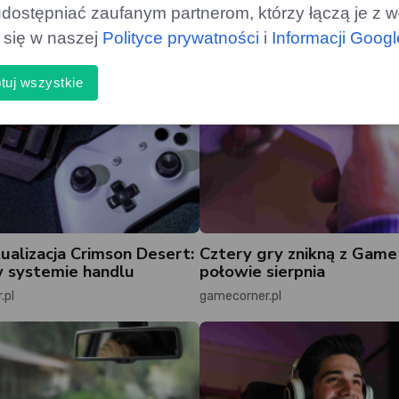
dostępniać zaufanym partnerom, którzy łączą je z w
ą się w naszej
Polityce prywatności
i
Informacji Goog
tuj wszystkie
ualizacja Crimson Desert:
Cztery gry znikną z Game
 systemie handlu
połowie sierpnia
.pl
gamecorner.pl