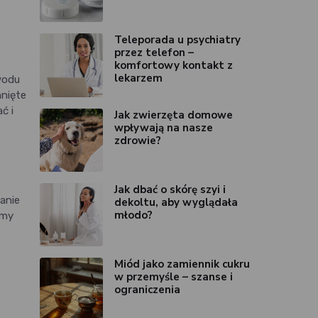
Teleporada u psychiatry
przez telefon –
komfortowy kontakt z
lekarzem
owodu
hnięte
ć i
Jak zwierzęta domowe
wpływają na nasze
zdrowie?
Jak dbać o skórę szyi i
anie
dekoltu, aby wyglądała
młodo?
emy
Miód jako zamiennik cukru
w przemyśle – szanse i
ograniczenia