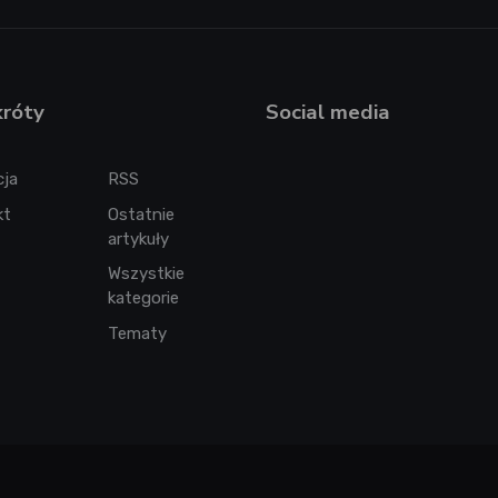
króty
Social media
cja
RSS
kt
Ostatnie
artykuły
Wszystkie
kategorie
Tematy