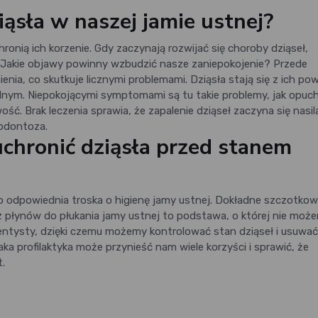
iąsła w naszej jamie ustnej?
onią ich korzenie. Gdy zaczynają rozwijać się choroby dziąseł,
. Jakie objawy powinny wzbudzić nasze zaniepokojenie? Przede
ienia, co skutkuje licznymi problemami. Dziąsła stają się z ich p
lnym. Niepokojącymi symptomami są tu takie problemy, jak opuc
ość. Brak leczenia sprawia, że zapalenie dziąseł zaczyna się nasila
odontoza.
uchronić dziąsła przed stanem
o odpowiednia troska o higienę jamy ustnej. Dokładne szczotkow
z płynów do płukania jamy ustnej to podstawa, o której nie moż
entysty, dzięki czemu możemy kontrolować stan dziąseł i usuwać
a profilaktyka może przynieść nam wiele korzyści i sprawić, że
t.