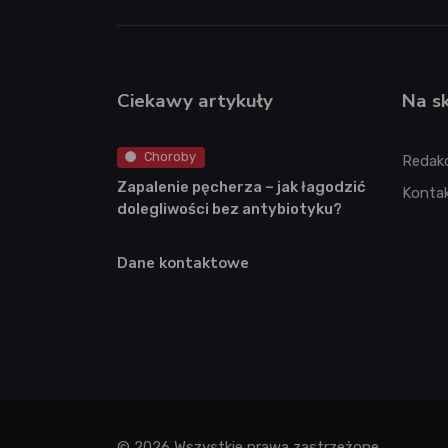
Ciekawy artykuły
Na s
Choroby
Redak
Zapalenie pęcherza – jak łagodzić
Konta
dolegliwości bez antybiotyku?
Dane kontaktowe
© 2026 Wszystkie prawa zastrzeżone.