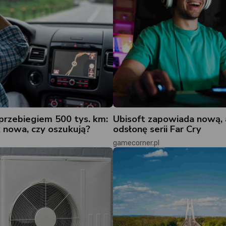
przebiegiem 500 tys. km:
Ubisoft zapowiada nową,
k nowa, czy oszukują?
odsłonę serii Far Cry
gamecorner.pl