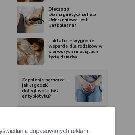
Dlaczego
Diamagnetyczna Fala
Uderzeniowa Jest
Bezbolesna?
Laktator – wygodne
wsparcie dla rodziców w
pierwszych miesiącach
życia dziecka
Zapalenie pęcherza –
jak łagodzić
dolegliwości bez
antybiotyku?
 wyświetlania dopasowanych reklam.