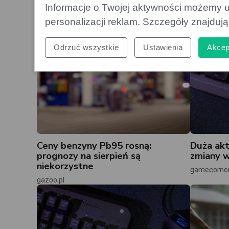
Informacje o Twojej aktywności możemy u
personalizacji reklam. Szczegóły znajduj
Odrzuć wszystkie
Ustawienia
Akcep
Ceny benzyny Pb95 rosną:
Duża akt
prognozy na sierpień są
zmiany w
niekorzystne
gamecorner
gazoo.pl