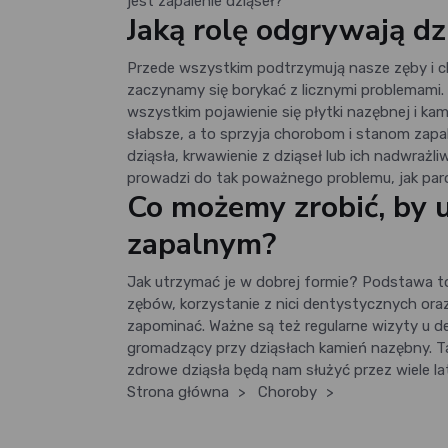
jest zapalenie dziąseł?
Jaką rolę odgrywają dz
Przede wszystkim podtrzymują nasze zęby i chr
zaczynamy się borykać z licznymi problemami
wszystkim pojawienie się płytki nazębnej i kam
słabsze, a to sprzyja chorobom i stanom zapa
dziąsła, krwawienie z dziąseł lub ich nadwrażliw
prowadzi do tak poważnego problemu, jak par
Co możemy zrobić, by 
zapalnym?
Jak utrzymać je w dobrej formie? Podstawa t
zębów, korzystanie z nici dentystycznych ora
zapominać. Ważne są też regularne wizyty u d
gromadzący przy dziąsłach kamień nazębny. Tak
zdrowe dziąsła będą nam służyć przez wiele la
Strona główna
>
Choroby
>