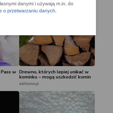
łasnymi danymi i używają m.in. do
le o przetwarzaniu danych
.
 Pass w
Drewno, których lepiej unikać w
kominku – mogą uszkodzić komin
edithome.pl