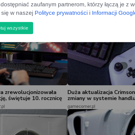
dostępniać zaufanym partnerom, którzy łączą je z w
ą się w naszej
Polityce prywatności
i
Informacji Goog
tuj wszystkie
ra zrewolucjonizowała
Duża aktualizacja Crimson
ję, świętuje 10. rocznicę
zmiany w systemie handl
.pl
gamecorner.pl