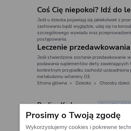
Coś Cię niepokoi? Idź do l
Jeśli u dziecka pojawiają się jakiekolwiek z 
zachowaniu bądź wyglądzie, udaj się na kons
szczegółowego wywiadu oraz przeprowadzenia 
postępowania.
Leczenie przedawkowania 
Jeśli stwierdzone zostanie przedawkowanie wi
podawania suplementów diety zawierających t
konkretnym przypadku zachodzi uzasadniona po
metabolizmu witaminy D3.
Strona główna
>
Dziecko
>
Choroby dzieci
Paulina Kruk
(wszystkie artykuł
Paulina Kruk
Prosimy o Twoją zgodę
Wykorzystujemy cookies i pokrewne techno