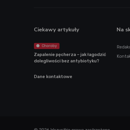
Ciekawy artykuły
Na s
Choroby
Redak
Zapalenie pęcherza – jak łagodzić
Konta
dolegliwości bez antybiotyku?
Dane kontaktowe
© 2026 Wszystkie prawa zastrzeżone.