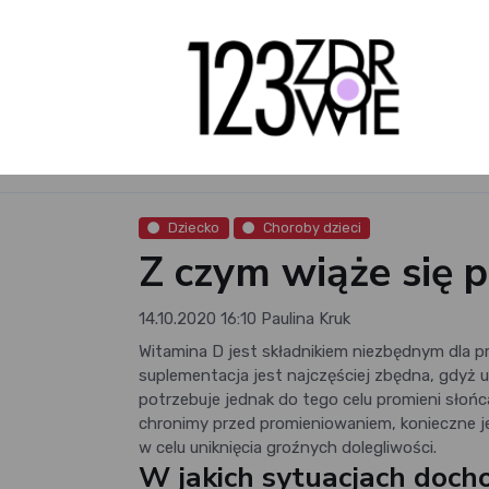
Dziecko
Choroby dzieci
Z czym wiąże się 
14.10.2020 16:10
Paulina Kruk
Witamina D jest składnikiem niezbędnym dla p
suplementacja jest najczęściej zbędna, gdyż 
potrzebuje jednak do tego celu promieni słońca.
chronimy przed promieniowaniem, konieczne je
w celu uniknięcia groźnych dolegliwości.
W jakich sytuacjach doch