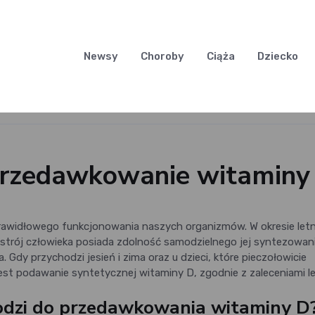
Newsy
Choroby
Ciąża
Dziecko
przedawkowanie witaminy 
rawidłowego funkcjonowania naszych organizmów. W okresie letn
ustrój człowieka posiada zdolność samodzielnego jej syntezowani
 Gdy przychodzi jesień i zima oraz u dzieci, które pieczołowicie
st podawanie syntetycznej witaminy D, zgodnie z zaleceniami l
odzi do przedawkowania witaminy D