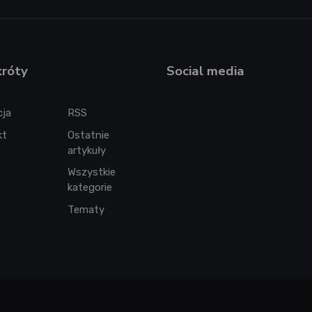
króty
Social media
cja
RSS
kt
Ostatnie
artykuły
Wszystkie
kategorie
Tematy