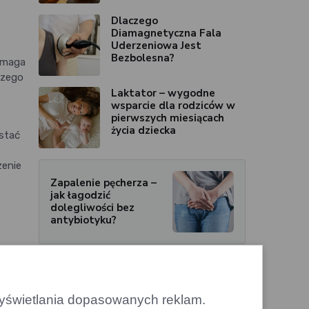
Dlaczego
Diamagnetyczna Fala
Uderzeniowa Jest
Bezbolesna?
wymaga
szego
Laktator – wygodne
wsparcie dla rodziców w
pierwszych miesiącach
życia dziecka
estać
zenie
Zapalenie pęcherza –
jak łagodzić
dolegliwości bez
antybiotyku?
 wyświetlania dopasowanych reklam.