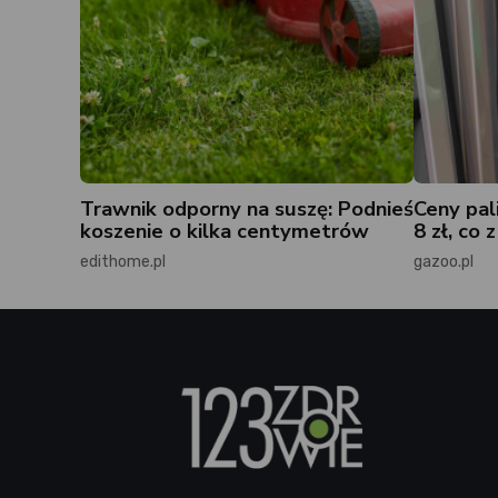
Trawnik odporny na suszę: Podnieś
Ceny pal
koszenie o kilka centymetrów
8 zł, co 
edithome.pl
gazoo.pl