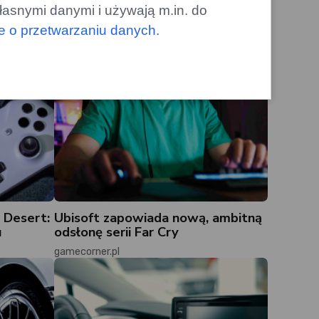
łasnymi danymi i używają m.in. do
le o przetwarzaniu danych
.
 Desert:
Ubisoft zapowiada nową, ambitną
u
odsłonę serii Far Cry
gamecorner.pl