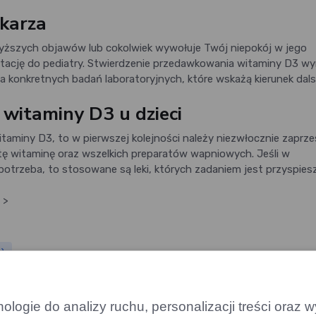
ekarza
powyższych objawów lub cokolwiek wywołuje Twój niepokój w jego
ultację do pediatry. Stwierdzenie przedawkowania witaminy D3 
konkretnych badań laboratoryjnych, które wskażą kierunek dal
witaminy D3 u dzieci
taminy D3, to w pierwszej kolejności należy niezwłocznie zaprz
ę witaminę oraz wszelkich preparatów wapniowych. Jeśli w
trzeba, to stosowane są leki, których zadaniem jest przyspies
>
y)
logie do analizy ruchu, personalizacji treści oraz