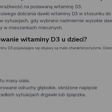
wrażliwość na podawaną witaminę D3.
aściwego dobrania dawki witaminy D3 w stosunku do
 w sytuacjach, gdy wybrano nadmiernie wysokie daw
ny w mieszankach mlecznych.
owanie witaminy D3 u dzieci?
ny D3 pojawiające się objawy są mało charakterystyczne. Dzie
tu masy ciała,
rowane odruchy głębokie, obniżone napięcie
adkich sytuacjach drgawki lub śpiączka,