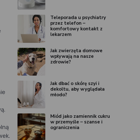
Teleporada u psychiatry
przez telefon –
komfortowy kontakt z
e
lekarzem
Jak zwierzęta domowe
wpływają na nasze
zdrowie?
Jak dbać o skórę szyi i
dekoltu, aby wyglądała
ie
młodo?
ą.
Miód jako zamiennik cukru
w przemyśle – szanse i
ólną
ograniczenia
wek.