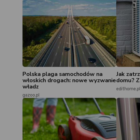
Polska plaga samochodów na
Jak zatr
włoskich drogach: nowe wyzwanie
domu? Zn
władz
edithome.p
gazoo.pl