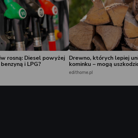
iw rosną: Diesel powyżej
Drewno, których lepiej un
z benzyną i LPG?
kominku – mogą uszkodzi
edithome.pl