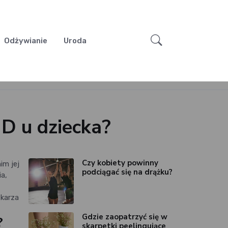
Odżywianie
Uroda
D u dziecka?
Czy kobiety powinny
im jej
podciągać się na drążku?
a,
ekarza
Gdzie zaopatrzyć się w
?
skarpetki peelingujące