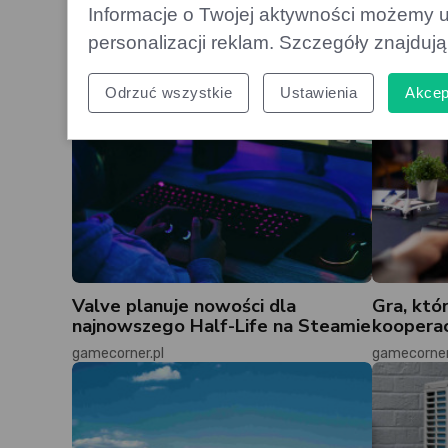
Informacje o Twojej aktywności możemy u
personalizacji reklam. Szczegóły znajduj
Odrzuć wszystkie
Ustawienia
Akcep
Valve planuje nowości dla
Gra, któ
najnowszego Half-Life na Steamie
kooperac
gamecorner.pl
gamecorner