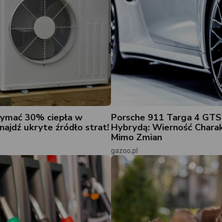
zymać 30% ciepła w
Porsche 911 Targa 4 GTS
ajdź ukryte źródło strat!
Hybrydą: Wierność Chara
Mimo Zmian
l
gazoo.pl