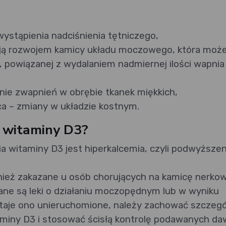
wystąpienia nadciśnienia tętniczego,
ją rozwojem kamicy układu moczowego, która moż
, powiązanej z wydalaniem nadmiernej ilości wapnia
ie zwapnień w obrębie tkanek miękkich,
ca – zmiany w układzie kostnym.
ć witaminy D3?
witaminy D3 jest hiperkalcemia, czyli podwyższen
nież zakazane u osób chorujących na kamicę nerkow
wane są leki o działaniu moczopędnym lub w wyniku
staje ono unieruchomione, należy zachować szczeg
miny D3 i stosować ścisłą kontrolę podawanych da