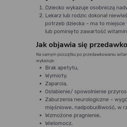
Dziecko wykazuje osobniczą nad
Lekarz lub rodzic dokonał niewł
potrzeb dziecka – ma to miejsce
lub pominięto zawartość witami
Jak objawia się przedawk
Na samym początku po przedawkowaniu witami
wykazuje:
Brak apetytu,
Wymioty,
Zaparcia,
Osłabienie/ spowolnienie przyros
Zaburzenia neurologiczne – wygó
mięśniowe, nadpobudliwość, w rz
Wzmożone pragnienie,
Wielomocz,