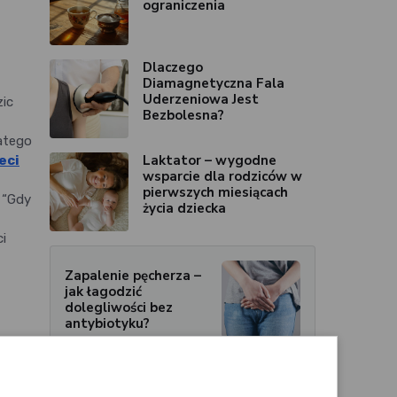
ograniczenia
Dlaczego
Diamagnetyczna Fala
Uderzeniowa Jest
zic
Bezbolesna?
latego
Laktator – wygodne
eci
wsparcie dla rodziców w
pierwszych miesiącach
 “Gdy
życia dziecka
i
Zapalenie pęcherza –
jak łagodzić
dolegliwości bez
antybiotyku?