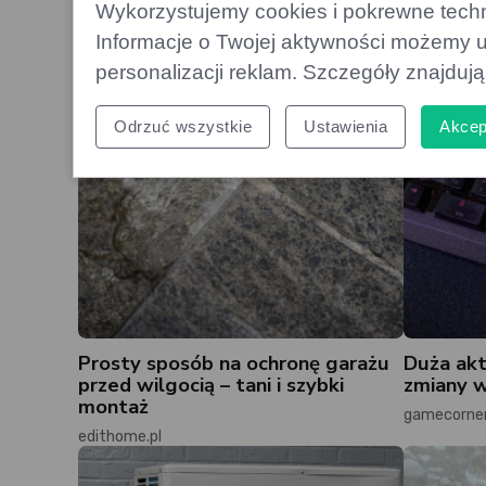
Wykorzystujemy cookies i pokrewne techno
Informacje o Twojej aktywności możemy u
personalizacji reklam. Szczegóły znajduj
Odrzuć wszystkie
Ustawienia
Akcep
Prosty sposób na ochronę garażu
Duża akt
przed wilgocią – tani i szybki
zmiany w
montaż
gamecorner
edithome.pl