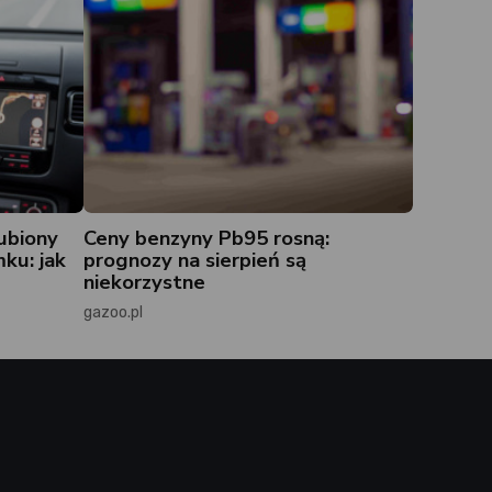
ubiony
Ceny benzyny Pb95 rosną:
ku: jak
prognozy na sierpień są
niekorzystne
gazoo.pl