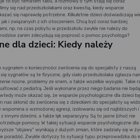
taje to być tematem tabu, a rozmowy o tym stają się coraz
imy się nad przedszkolakami oraz kwestią, kiedy wsparcie
azać się naprawdę potrzebne. Kilkuletnie dzieci doświadczają wi
k i związanych z ich otoczeniem. Chcą być coraz bardziej
cami, np. na czas pobytu w przedszkolu zwykle nie należy do
 rodzice zanim zdecydują się poprosić o pomoc psychologa?
e dla dzieci: Kiedy należy
 sygnałem o konieczności zwrócenia się do specjalisty z naszą
się sygnałów są te fizyczne, gdy ciało przedszkolaka zgłasza na
oczenie nocne, problemy ze snem, a także wszelkie wysypki. Takie 
sultować z pediatrą. Jeśli wykonane przez niego badania nie będ
y, wtedy może okazać się, że wsparcie psychologiczne dla dzieci b
 nas skłonić do zwrócenia się z dzieckiem do specjalisty są wid
 wspomina o wzmożonej agresji, izolowaniu się od najbliższych i
 innymi dziećmi, a także lęk separacyjny. Są to jasne (choć nie
otrzebuje pomocy. W takiej sytuacji wsparcie psychologiczne dla 
yższe “objawy” wynikają z dużych zmian, które zadziały się w ży
bie poradzić. Zwykle dotyczy to sytuacji typu: przeprowadzka do 