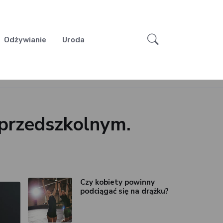
Odżywianie
Uroda
 przedszkolnym.
Czy kobiety powinny
podciągać się na drążku?