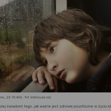
wne_22-10.406 : fot. linkhouse.co)
dziej świadomi tego, jak ważne jest zdrowie psychiczne w życiu i