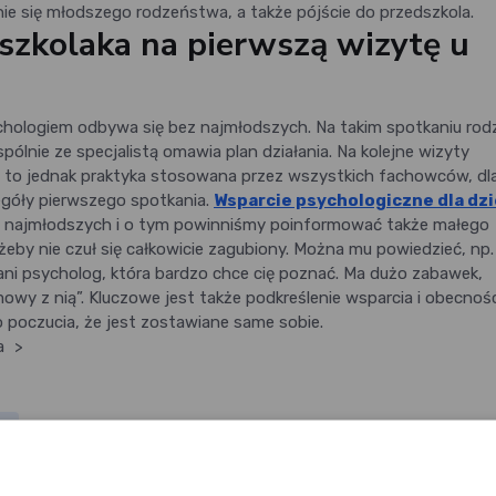
nie się młodszego rodzeństwa, a także pójście do przedszkola.
szkolaka na pierwszą wizytę u
chologiem odbywa się bez najmłodszych. Na takim spotkaniu rod
pólnie ze specjalistą omawia plan działania. Na kolejne wizyty
est to jednak praktyka stosowana przez wszystkich fachowców, d
góły pierwszego spotkania.
Wsparcie psychologiczne dla dzi
 najmłodszych i o tym powinniśmy poinformować także małego
eby nie czuł się całkowicie zagubiony. Można mu powiedzieć, np.
pani psycholog, która bardzo chce cię poznać. Ma dużo zabawek,
wy z nią”. Kluczowe jest także podkreślenie wsparcia i obecnośc
o poczucia, że jest zostawiane same sobie.
a
>
y)