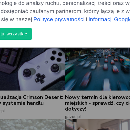
logie do analizy ruchu, personalizacji treści oraz
dostępniać zaufanym partnerom, którzy łączą je z w
ą się w naszej
Polityce prywatności
i
Informacji Goog
tuj wszystkie
ualizacja Crimson Desert:
Nowy termin dla kierow
 systemie handlu
miejskich - sprawdź, czy ci
dotyczy!
.pl
gazoo.pl