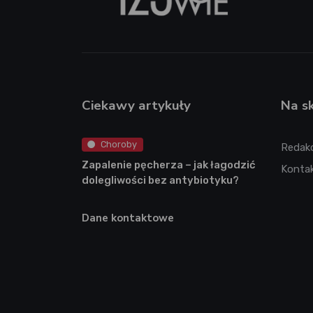
Ciekawy artykuły
Na s
Choroby
Redak
Zapalenie pęcherza – jak łagodzić
Konta
dolegliwości bez antybiotyku?
Dane kontaktowe