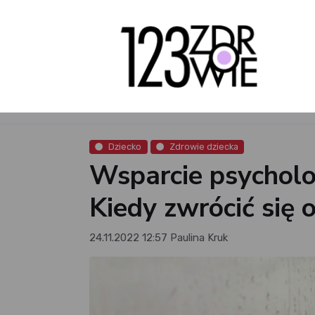
Dziecko
Zdrowie dziecka
Wsparcie psycholo
Kiedy zwrócić się 
24.11.2022 12:57
Paulina Kruk