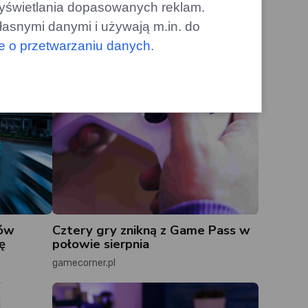
 wyświetlania dopasowanych reklam.
łasnymi danymi i używają m.in. do
le o przetwarzaniu danych
.
ców
Cztery gry znikną z Game Pass w
ę
połowie sierpnia
gamecorner.pl