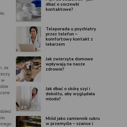
dbać o soczewki
kontaktowe?
elu
Teleporada u psychiatry
przez telefon –
komfortowy kontakt z
lekarzem
Jak zwierzęta domowe
wpływają na nasze
m, że
zdrowie?
rzeczy
ą w
ędzie
Jak dbać o skórę szyi i
oczne
dekoltu, aby wyglądała
młodo?
dzieci
ciu
Miód jako zamiennik cukru
w przemyśle – szanse i
innego