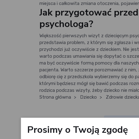
miejsca i całkowita zmiana otoczenia, pojawie
Jak przygotować przed
psychologa?
Większość pierwszych wizyt z dziecięcym psy
przedstawia problem, z którym się zgłasza i ws
przychodzi już oczywiście z dzieckiem. Nie j
warto podczas umawiania się dopytać o szcze
ma być oczywiście formą pomocy dla naszych
pacjenta. Warto szczerze porozmawiać z nim, ż
odbiorę cię z przedszkola wybierzemy się do 
którymi będziesz mógł się bawić podczas rozmo
rodzica podczas wizyty, żeby dziecko nie miał
Strona główna
>
Dziecko
>
Zdrowie dzieck
Paulina Kruk
(wszystkie artykuł
Paulina Kruk
Prosimy o Twoją zgodę