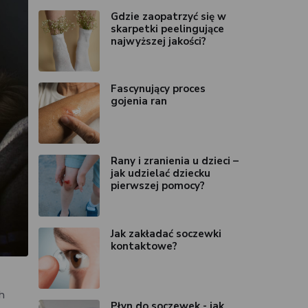
Gdzie zaopatrzyć się w
skarpetki peelingujące
najwyższej jakości?
Fascynujący proces
gojenia ran
Rany i zranienia u dzieci –
jak udzielać dziecku
pierwszej pomocy?
Jak zakładać soczewki
kontaktowe?
ch
Płyn do soczewek - jak