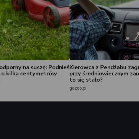
odporny na suszę: Podnieś
Kierowca z Pendżabu zag
 o kilka centymetrów
przy średniowiecznym zam
to się stało?
l
gazoo.pl