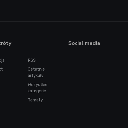
króty
Social media
cja
RSS
kt
Ostatnie
artykuły
Wszystkie
kategorie
Tematy