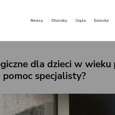
Newsy
Choroby
Ciąża
Dziecko
giczne dla dzieci w wieku
o pomoc specjalisty?