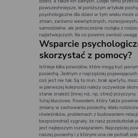
dzieci, a także ich samych. Dzięki temu przes
powszechniejsze. W poniższym artykule pochyl
psychologiczne dla dzieci w tym wieku może ok
zmian, zarówno wewnętrznych, rozwojowych, ja
samodzielne, ale jednocześnie rozłąka z rodzi
najłatwiejszych. Na co powinni zwrócić uwagę
Wsparcie psychologiczn
skorzystać z pomocy?
Istnieje kilka powodów, które mogą być jasnym
pociechą. Jednym z najczęściej pojawiających 
coś jest nie tak. Są to m.in.: brak apetytu, m
w pierwszej kolejności należy oczywiście skon
stanie znaleźć (innej niż, np. stres) przyczyn
tutaj kluczowe. Powodem, który także powinien
zmiany w zachowaniu pociechy. Wielu rodziców
rówieśników, problemach z budowaniem relacji z
bezpośrednie) sygnały, że nasz przedszkolak p
jest najlepszym rozwiązaniem. Najczęściej pow
naszej pociechy i z którymi ona nie potrafi so