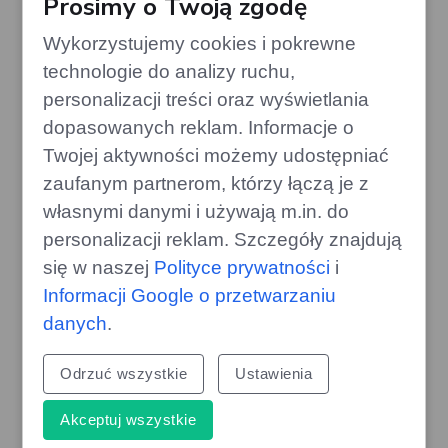
Prosimy o Twoją zgodę
Wykorzystujemy cookies i pokrewne
technologie do analizy ruchu,
personalizacji treści oraz wyświetlania
dopasowanych reklam. Informacje o
Twojej aktywności możemy udostępniać
zaufanym partnerom, którzy łączą je z
własnymi danymi i używają m.in. do
Układ nerwowy człowieka - opis i
personalizacji reklam. Szczegóły znajdują
działanie
się w naszej
Polityce prywatności
i
Informacji Google o przetwarzaniu
danych
.
Rdzeń kręgowy człowieka - budowa i
Odrzuć wszystkie
Ustawienia
funkcje
Akceptuj wszystkie