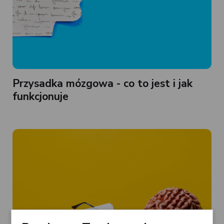
Przysadka mózgowa - co to jest i jak
funkcjonuje