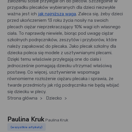
założeniu ściśle przylegał on do pleców. Szczególnie w
przypadku plecaków wybieranych dla dzieci niezwykle
ważna jest ich
jak najniższa waga
. Zaleca się, żeby dzieci
przed ukończeniem 13 roku życia nosiły na swoich
plecach ciężar nieprzekraczający 10% wagi ich własnego
ciała. To naprawdę niewiele, biorąc pod uwagę ciężar
szkolnych podręczników, zeszytów i przyborów, które
należy zapakować do plecaka. Jako plecak szkolny dla
dziecka poleca się modele z usztywnianymi plecami.
Dzięki temu właściwie przylegają one do ciała i
jednocześnie pomagają dziecku utrzymać właściwą
postawę. Co więcej, usztywnienie wspomaga
równomierne rozłożenie ciężaru plecaka i sprawia, że
twarde przedmioty jak róg podręcznika nie będą wbijać
się dziecku w plecy.
Strona główna
>
Dziecko
>
Paulina Kruk
Paulina Kruk
(wszystkie artykuły)