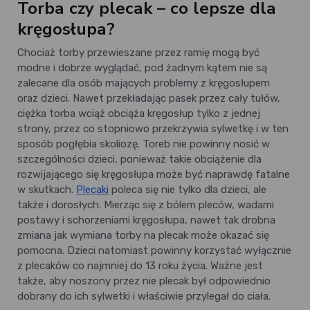
Torba czy plecak – co lepsze dla
kręgosłupa?
Chociaż torby przewieszane przez ramię mogą być
modne i dobrze wyglądać, pod żadnym kątem nie są
zalecane dla osób mających problemy z kręgosłupem
oraz dzieci. Nawet przekładając pasek przez cały tułów,
ciężka torba wciąż obciąża kręgosłup tylko z jednej
strony, przez co stopniowo przekrzywia sylwetkę i w ten
sposób pogłębia skoliozę. Toreb nie powinny nosić w
szczególności dzieci, ponieważ takie obciążenie dla
rozwijającego się kręgosłupa może być naprawdę fatalne
w skutkach.
Plecaki
poleca się nie tylko dla dzieci, ale
także i dorosłych. Mierząc się z bólem pleców, wadami
postawy i schorzeniami kręgosłupa, nawet tak drobna
zmiana jak wymiana torby na plecak może okazać się
pomocna. Dzieci natomiast powinny korzystać wyłącznie
z plecaków co najmniej do 13 roku życia. Ważne jest
także, aby noszony przez nie plecak był odpowiednio
dobrany do ich sylwetki i właściwie przylegał do ciała.