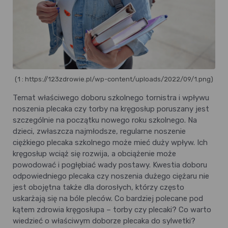
(1 : https://123zdrowie.pl/wp-content/uploads/2022/09/1.png)
Temat właściwego doboru szkolnego tornistra i wpływu
noszenia plecaka czy torby na kręgosłup poruszany jest
szczególnie na początku nowego roku szkolnego. Na
dzieci, zwłaszcza najmłodsze, regularne noszenie
ciężkiego plecaka szkolnego może mieć duży wpływ. Ich
kręgosłup wciąż się rozwija, a obciążenie może
powodować i pogłębiać wady postawy. Kwestia doboru
odpowiedniego plecaka czy noszenia dużego ciężaru nie
jest obojętna także dla dorosłych, którzy często
uskarżają się na bóle pleców. Co bardziej polecane pod
kątem zdrowia kręgosłupa – torby czy plecaki? Co warto
wiedzieć o właściwym doborze plecaka do sylwetki?