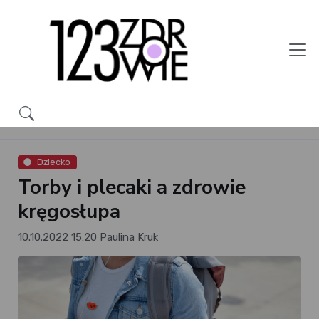
Dziecko
Torby i plecaki a zdrowie
kręgosłupa
10.10.2022 15:20
Paulina Kruk