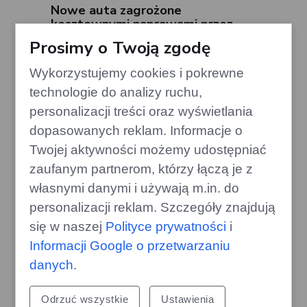
Nowe auta zagrożone
kosztownymi naprawami przez
drobne szkody
Prosimy o Twoją zgodę
gazoo.pl
Wykorzystujemy cookies i pokrewne
technologie do analizy ruchu,
personalizacji treści oraz wyświetlania
dopasowanych reklam. Informacje o
Twojej aktywności możemy udostępniać
zaufanym partnerom, którzy łączą je z
własnymi danymi i używają m.in. do
personalizacji reklam. Szczegóły znajdują
się w naszej
Polityce prywatności
i
Informacji Google o przetwarzaniu
danych
.
Drewno, których lepiej unikać w
kominku – mogą uszkodzić komin
Odrzuć wszystkie
Ustawienia