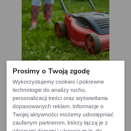
Prosimy o Twoją zgodę
Wykorzystujemy cookies i pokrewne
technologie do analizy ruchu,
Trawnik odporny na suszę: Podnieś
koszenie o kilka centymetrów
personalizacji treści oraz wyświetlania
edithome.pl
dopasowanych reklam. Informacje o
Twojej aktywności możemy udostępniać
zaufanym partnerom, którzy łączą je z
własnymi danymi i używają m.in. do