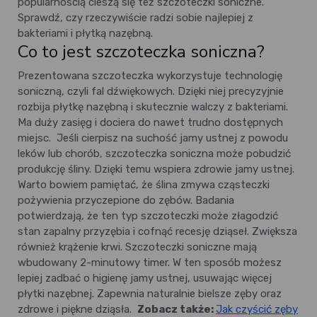
popularnością cieszą się też szczoteczki soniczne.
Sprawdź, czy rzeczywiście radzi sobie najlepiej z
bakteriami i płytką nazębną.
Co to jest szczoteczka soniczna?
Prezentowana szczoteczka wykorzystuje technologię
soniczną, czyli fal dźwiękowych. Dzięki niej precyzyjnie
rozbija płytkę nazębną i skutecznie walczy z bakteriami.
Ma duży zasięg i dociera do nawet trudno dostępnych
miejsc.
Jeśli cierpisz na suchość jamy ustnej z powodu
leków lub chorób, szczoteczka soniczna może pobudzić
produkcję śliny. Dzięki temu wspiera zdrowie jamy ustnej.
Warto bowiem pamiętać, że ślina zmywa cząsteczki
pożywienia przyczepione do zębów.
Badania
potwierdzają, że ten typ szczoteczki może złagodzić
stan zapalny przyzębia i cofnąć recesję dziąseł. Zwiększa
również krążenie krwi. Szczoteczki soniczne mają
wbudowany 2-minutowy timer. W ten sposób możesz
lepiej zadbać o higienę jamy ustnej, usuwając więcej
płytki nazębnej. Zapewnia naturalnie bielsze zęby oraz
zdrowe i piękne dziąsła.
Zobacz także:
Jak czyścić zęby