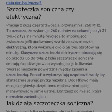
nicią dentystyczną?
Szczoteczka soniczna czy
elektryczna?
Pracuje z dużą częstotliwością, przynajmniej 260 MHz.
To oznacza, że wykonuje 260 ruchów na sekundę, czyli 31
tys.-62 tys. na minutę. Wygląda to imponująco,
zwłaszcza jeśli porównamy wyniki ze szczoteczką
elektryczną, która wykonuje około 58 tys. obrotów na
minutę.
Klasyczne szczoteczki elektryczne obracają się
do przodu lub do tyłu. Z kolei szczoteczki soniczne
emitują fale dźwiękowe o wysokiej częstotliwości,
tworząc kieszenie powietrzne między zębami a
szczoteczką. Ponadto wykorzystują cząsteczki wody, by
skuteczniej usunąć płytkę nazębną. Dodatkowo mają
mniejszą główkę, dzięki temu możesz nimi lepiej
manewrować w jamie ustnej. Dotrzesz do miejsc, które
normalnie zaniedbujesz.
Jak działa szczoteczka soniczna?
Wykonuje nie tylko pulsacyjne, ale także rotacyjne i