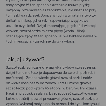
oscylacyjne W ten sposób skutecznie usuwa płytkę
nazębną, przebarwienia i zabrudzenia, nie niszcząc przy
tym szkliwa i dziąseł. Soniczny ruch wymiatania tworzy
delikatne mikropęcherzyki, zapewniając wyjątkowe
uczucie czystości. Dzięki imponującej prędkości wibracji
włókien, szczoteczka miesza płyny (woda i ślina)
otaczające zęby. W ten sposób usuwa bakterie nawet w
tych miejscach, których nie dotyka włosie.
Jak jej używać?
Szczoteczki soniczne oferują kilka trybów czyszczenia,
dzięki temu możesz je dopasować do swoich potrzeb i
preferencji.
Zmocz włosie główki szczoteczki i nałóż
niewielką ilość pasty do zębów. Teraz umieść główkę
szczoteczki pod kątem 45 stopni, w kierunku linii dziąseł.
Naciśnij przycisk zasilania, by rozpocząć szczotkowanie.
Lekko dociśnij i powoli przesuwaj główkę szczoteczki po
zębach. Wykonuj mały ruch do przodu i do tyłu, kontynuuj