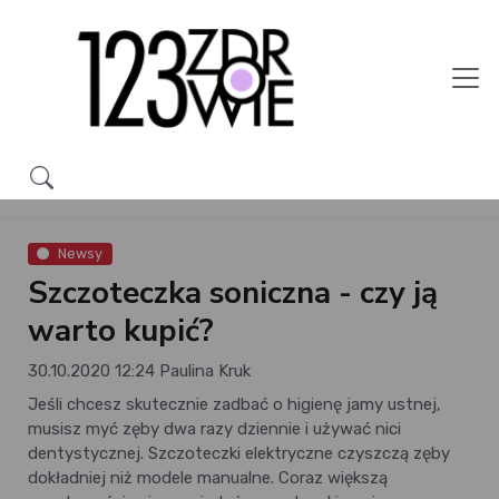
Newsy
Szczoteczka soniczna - czy ją
warto kupić?
30.10.2020 12:24
Paulina Kruk
Jeśli chcesz skutecznie zadbać o higienę jamy ustnej,
musisz myć zęby dwa razy dziennie i używać nici
dentystycznej. Szczoteczki elektryczne czyszczą zęby
dokładniej niż modele manualne. Coraz większą