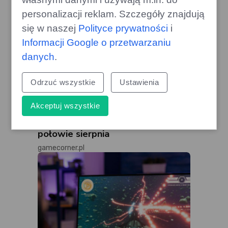
personalizacji reklam. Szczegóły znajdują
się w naszej
Polityce prywatności
i
Informacji Google o przetwarzaniu
danych
.
Odrzuć wszystkie
Ustawienia
Akceptuj wszystkie
Cztery gry znikną z Game Pass w
połowie sierpnia
gamecorner.pl