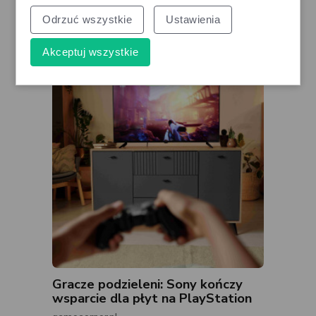
Wielka wyprzedaż: Lodówka
Whirlpool do zabudowy za 1300
Odrzuć wszystkie
Ustawienia
zł w Media Markt
edithome.pl
Akceptuj wszystkie
Gracze podzieleni: Sony kończy
wsparcie dla płyt na PlayStation