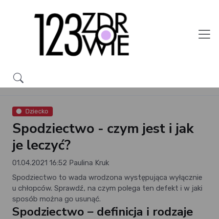
Dziecko
Spodziectwo - czym jest i jak
je leczyć?
01.04.2021 16:52
Paulina Kruk
Spodziectwo to wada wrodzona występująca wyłącznie
u chłopców. Sprawdź, na czym polega ten defekt i w jaki
sposób można go usunąć.
Spodziectwo – definicja i rodzaje