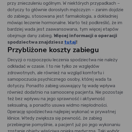
przy znieczuleniu ogólnym. W niektórych przypadkach –
dotyczy to głównie dorosłych mężczyzn – zanim dojdzie
do zabiegu, stosowana jest farmakologia, a dokładniej
mówiąc leczenie hormonalne. Warto też podkreślić, że im
bardziej wada jest zaawansowana, tym więcej etapów
obejmuje dany zabieg.
Więcej informacji o operacji
spodziectwa znajdziesz
tutaj
!
Przybliżone koszty zabiegu
Decyzji o rozpoczęciu leczenia spodziectwa nie należy
odkładać w czasie. I to nie tylko ze względów
zdrowotnych, ale również na wzgląd komfortu i
samopoczucia psychicznego osoby, której wada ta
dotyczy. Ponadto zabieg usuwający tę wadę wpływa
również dodatnio na samoocenę pacjenta. Nie pozostaje
też bez wpływu na jego sprawność i aktywność
seksualną, a ponadto usuwa widmo niepłodności.
Operację spodziectwa najlepiej wykonać w prywatnej
klinice. Wtedy zwiększa się pewność, że zabieg
przebiegnie pomyślnie, a pacjent już po jego wykonaniu
zostanie objęty właściwą opieką medyczną. Taki wybór