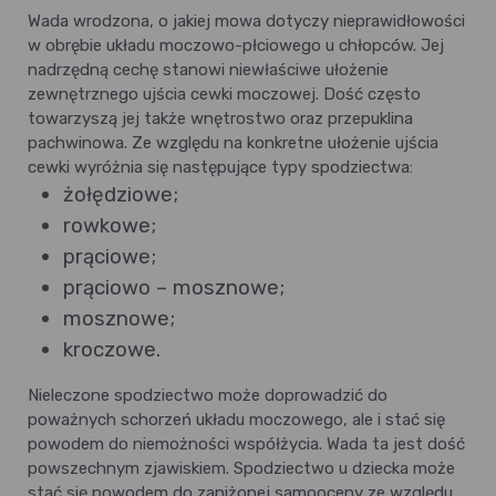
Wada wrodzona, o jakiej mowa dotyczy nieprawidłowości
w obrębie układu moczowo-płciowego u chłopców. Jej
nadrzędną cechę stanowi niewłaściwe ułożenie
zewnętrznego ujścia cewki moczowej. Dość często
towarzyszą jej także wnętrostwo oraz przepuklina
pachwinowa. Ze względu na konkretne ułożenie ujścia
cewki wyróżnia się następujące typy spodziectwa:
żołędziowe;
rowkowe;
prąciowe;
prąciowo – mosznowe;
mosznowe;
kroczowe.
Nieleczone spodziectwo może doprowadzić do
poważnych schorzeń układu moczowego, ale i stać się
powodem do niemożności współżycia. Wada ta jest dość
powszechnym zjawiskiem. Spodziectwo u dziecka może
stać się powodem do zaniżonej samooceny ze względu