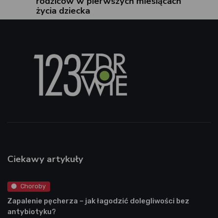
rodziców w pierwszych miesiącach
życia dziecka
Ciekawy artykuły
Choroby
Zapalenie pęcherza – jak łagodzić dolegliwości bez
antybiotyku?