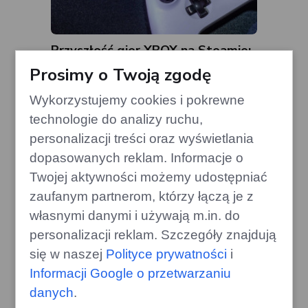
Przyszłość gier XBOX na Steamie:
Microsoft analizuje strategię
Prosimy o Twoją zgodę
gamecorner.pl
Wykorzystujemy cookies i pokrewne
technologie do analizy ruchu,
personalizacji treści oraz wyświetlania
dopasowanych reklam. Informacje o
Twojej aktywności możemy udostępniać
zaufanym partnerom, którzy łączą je z
własnymi danymi i używają m.in. do
personalizacji reklam. Szczegóły znajdują
się w naszej
Polityce prywatności
i
Informacji Google o przetwarzaniu
danych
.