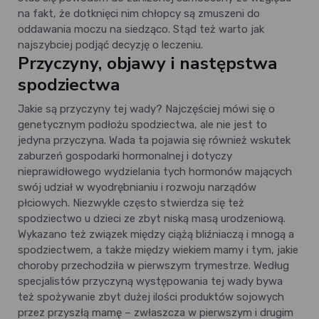
na fakt, że dotknięci nim chłopcy są zmuszeni do
oddawania moczu na siedząco. Stąd też warto jak
najszybciej podjąć decyzję o leczeniu.
Przyczyny, objawy i następstwa
spodziectwa
Jakie są przyczyny tej wady? Najczęściej mówi się o
genetycznym podłożu spodziectwa, ale nie jest to
jedyna przyczyna. Wada ta pojawia się również wskutek
zaburzeń gospodarki hormonalnej i dotyczy
nieprawidłowego wydzielania tych hormonów mających
swój udział w wyodrębnianiu i rozwoju narządów
płciowych. Niezwykle często stwierdza się też
spodziectwo u dzieci ze zbyt niską masą urodzeniową.
Wykazano też związek między ciążą bliźniaczą i mnogą a
spodziectwem, a także między wiekiem mamy i tym, jakie
choroby przechodziła w pierwszym trymestrze. Według
specjalistów przyczyną występowania tej wady bywa
też spożywanie zbyt dużej ilości produktów sojowych
przez przyszłą mamę – zwłaszcza w pierwszym i drugim