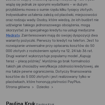
wiążę się jednak ze sporymi wydatkami – w dużym
przybliżeniu mowa o sumie rzędu kilku tysięcy złotych.
Indywidualne ustalenia zależą od placówki, miejscowości
oraz rodzaju wady. Osoby, które wiedzą, że ich budżet nie
udźwignie takiego jednorazowego obciążenia, mogą
skorzystać ze specjalnego kredytu na usługi medyczne
Mediraty
. Zainteresowani mają do swojej dyspozycji dwa
warianty pożyczki. Pierwszy to kredyt na telefon. Jest to
rozwiązanie uniwersalne przy opłacaniu kosztów do 50
000 złotych z rozłożeniem spłaty na 12, 24 lub 36 rat.
Drugi wariant wykorzystuje popularny model „Kupuję
teraz – płacę później”. Wyróżnia go brak formalności
takich jak chociażby weryfikacja zdolności kredytowej, ale
ma także pewne ograniczenia. Dotyczy finansowania
kosztów do 5 000 złotych i jest realizowany tylko w
placówkach, które honorują płatności PayPlus.
Strona główna
>
Dziecko
>
Paulina Kruk
Paulina Kruk