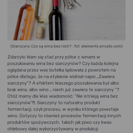
(Siarczyny. Czy są wina bez nich? : fot. elements.envato.com)
Zdarzyło Wam się stać przy półce z winami w
poszukiwaniu wina bez siarczynów? Czy każda kolejna
oglądana przez was butelka lądowała z powrotem na
półce dlatego, że na etykiecie widniał napis „Zawiera
siarczyny”? A efektem Waszego poszukiwania był albo
brak wina, albo wino „ niech już zawiera te siarczyny ”?
Otóż mamy dla Was wiadomość: ”Nie istnieją wina bez
siarczynów”!!!. Siarczyny to naturalny produkt
fermentacji, czyli procesu, w wyniku którego powstaje
wino. Dotyczy to również procesów fermentacji innych
produktów spożywczych, takich jak piwo czy kwas
chlebowy dalej wykorzystywany w produkcji