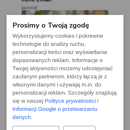
gazoo.pl
Prosimy o Twoją zgodę
Wykorzystujemy cookies i pokrewne
technologie do analizy ruchu,
personalizacji treści oraz wyświetlania
dopasowanych reklam. Informacje o
Twojej aktywności możemy udostępniać
zaufanym partnerom, którzy łączą je z
własnymi danymi i używają m.in. do
personalizacji reklam. Szczegóły znajdują
się w naszej
Polityce prywatności
i
Drewno, których lepiej unikać w
Informacji Google o przetwarzaniu
kominku – mogą uszkodzić komin
danych
.
edithome.pl