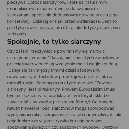
pieczywa. Oprócz siarczynów, które są naturalnym
składnikiem win, mamy również do czynienia z
siarczynami specjalnie dodawanymi do wina w celu jego
konserwacji. Działają one jak przeciwutleniacze. Jest to
praktyka równie częsta jak i stara, ale dotyczy raczej win
tańszych.
Spokojnie, to tylko siarczyny
Czy zatem, rzeczywiście powinniśmy się martwić
siarczynami w winie? Raczej nie ! Ilości tych związków w
przeciętnych winach są względnie małe i ciągle spadają.
Dzieje się tak między innymi dzięki stosowaniu
nowoczesnych technik w produkcji win, takich jak np.
mikrofiltracjia. Sam napis na etykietach win "Zawiera
siarczyny" jest określonym Prawem Europejskim i musi
być umieszczony na produktach, w których składzie
zawartość siarczynów przekracza 10 mg/l. Co prawda
nawet niewielkie ilości siarczynów mogą spowodować
wystąpienie rekcji alergicznych u osób nadwrażliwych, ale
niejednokrotnie większe ryzyko istnieje podczas
spożywania świeżych czy suszonych owoców i warzyw,