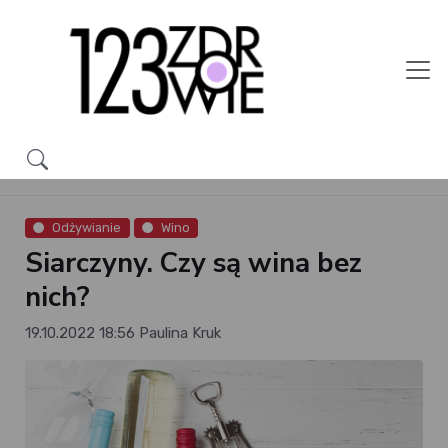
Odżywianie
Wino
Siarczyny. Czy są wina bez
nich?
19.10.2022 18:56
Paulina Kruk