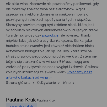
niż picia wina. Naprawdę nie powinniśmy panikować, gdy
nie możemy znaleźć wina bez siarczynów. Wręcz
przeciwnie, niektóre doniesienia naukowe mówią o
pozytywnych skutkach spożywania tych związków.
Siarczyny bowiem mogą być źródłem siarki, która jest
składnikiem niektórych aminokwasów budujących tkanki
twarde np. włosy czy
paznokcie
, ale również tkanki
miękkie takie jak skóra czy tkanka łączna. Siarka, jako
budulec aminokwasów jest również składnikiem białek
aktywnych biologicznie jak np. insuliny, która stoi na
straży prawidłowego poziomu cukru we krwi. Zatem nie
bójmy się siarczynów w winach !!! Wręcz mogą one
zadziałać pozytywnie na nasz wygląd i zdrowie. Szukasz
kolejnych informacji ze świata wian?
Polecamy nasz
artykuł o korkach od wina >>
Strona główna
>
Odżywianie
>
Wino
>
Paulina Kruk
Paulina Kruk
(wszystkie artykuły)