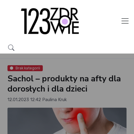
Brak kategorii
Sachol – produkty na afty dla
dorosłych i dla dzieci
12.01.2023 12:42
Paulina Kruk