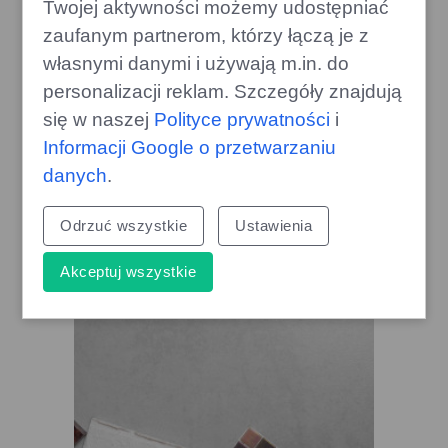
Twojej aktywności możemy udostępniać
zaufanym partnerom, którzy łączą je z
własnymi danymi i używają m.in. do
personalizacji reklam. Szczegóły znajdują
Jak pozbyć się kreta z ogrodu?
się w naszej
Polityce prywatności
i
Skuteczna i szybka metoda!
Informacji Google o przetwarzaniu
edithome.pl
danych
.
Odrzuć wszystkie
Ustawienia
Akceptuj wszystkie