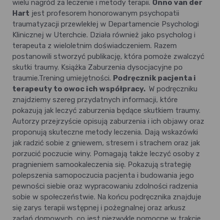
wielu nagród za leczenie i metody terapii.
Onno van der
Hart
jest profesorem honorowanym psychopatii
traumatyzacji przewlekłej w Departamencie Psychologi
Klinicznej w Uterchcie. Działa również jako psycholog i
terapeuta z wieloletnim doświadczeniem. Razem
postanowili stworzyć publikację, która pomoże zwalczyć
skutki traumy. Książka Zaburzenia dysocjacyjne po
traumie.Trening umiejętności.
Podręcznik pacjenta i
terapeuty to owoc ich współpracy.
W podręczniku
znajdziemy szereg przydatnych informacji, które
pokazują jak leczyć zaburzenia będące skutkiem traumy.
Autorzy przejrzyście opisują zaburzenia i ich objawy oraz
proponują skuteczne metody leczenia. Dają wskazówki
jak radzić sobie z gniewem, stresem i strachem oraz jak
porzucić poczucie winy. Pomagają także leczyć osoby z
pragnieniem samookaleczenia się. Pokazują strategię
polepszenia samopoczucia pacjenta i budowania jego
pewności siebie oraz wypracowaniu zdolności radzenia
sobie w społeczeństwie. Na końcu podręcznika znajduje
się zarys terapii wstępnej i pożegnalnej oraz arkusz
zadań domowych, co jest niezwykle pomocne w trakcie