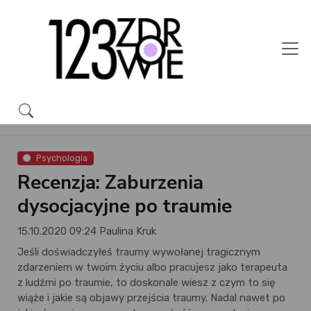
Psychologia
Recenzja: Zaburzenia
dysocjacyjne po traumie
15.10.2020 09:24
Paulina Kruk
Jeśli doświadczyłeś traumy wywołanej tragicznym
zdarzeniem w twoim życiu albo pracujesz jako terapeuta
z ludźmi po traumie, to doskonale wiesz z czym to się
wiąże i jakie są objawy przejścia traumy. Nadal nawet po