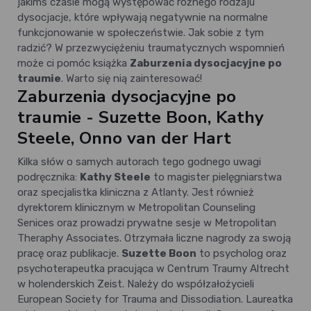
jakimś czasie mogą występować różnego rodzaju
dysocjacje, które wpływają negatywnie na normalne
funkcjonowanie w społeczeństwie. Jak sobie z tym
radzić? W przezwyciężeniu traumatycznych wspomnień
może ci pomóc książka
Zaburzenia dysocjacyjne po
traumie
. Warto się nią zainteresować!
Zaburzenia dysocjacyjne po
traumie - Suzette Boon, Kathy
Steele, Onno van der Hart
Kilka słów o samych autorach tego godnego uwagi
podręcznika:
Kathy Steele
to magister pielęgniarstwa
oraz specjalistka kliniczna z Atlanty. Jest również
dyrektorem klinicznym w Metropolitan Counseling
Senices oraz prowadzi prywatne sesje w Metropolitan
Theraphy Associates. Otrzymała liczne nagrody za swoją
pracę oraz publikacje.
Suzette Boon
to psycholog oraz
psychoterapeutka pracująca w Centrum Traumy Altrecht
w holenderskich Zeist. Należy do współzałożycieli
European Society for Trauma and Dissodiation. Laureatka