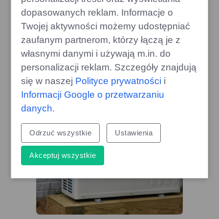
dopasowanych reklam. Informacje o
Twojej aktywności możemy udostępniać
Porsche 911 Targa 4 GTS
Hybrydą: Wierność Charakterowi
zaufanym partnerom, którzy łączą je z
Mimo Zmian
własnymi danymi i używają m.in. do
gazoo.pl
personalizacji reklam. Szczegóły znajdują
się w naszej
Polityce prywatności
i
Informacji Google o przetwarzaniu
danych
.
Odrzuć wszystkie
Ustawienia
Akceptuj wszystkie